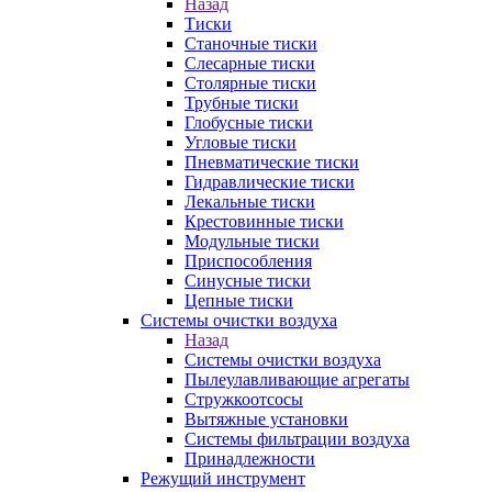
Назад
Тиски
Станочные тиски
Слесарные тиски
Столярные тиски
Трубные тиски
Глобусные тиски
Угловые тиски
Пневматические тиски
Гидравлические тиски
Лекальные тиски
Крестовинные тиски
Модульные тиски
Приспособления
Синусные тиски
Цепные тиски
Системы очистки воздуха
Назад
Системы очистки воздуха
Пылеулавливающие агрегаты
Стружкоотсосы
Вытяжные установки
Системы фильтрации воздуха
Принадлежности
Режущий инструмент