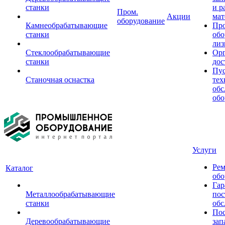
станки
и р
Пром.
Акции
мат
оборудование
Камнеобрабатывающие
Пр
станки
обо
лиз
Стеклообрабатывающие
Орг
станки
дос
Пус
Станочная оснастка
тех
обс
обо
Услуги
Рем
Каталог
обо
Гар
Металлообрабатывающие
пос
станки
обс
Пос
Деревообрабатывающие
зап