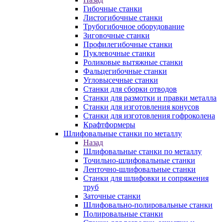
Гибочные станки
Листогибочные станки
Трубогибочное оборудование
Зиговочные станки
Профилегибочные станки
Пуклевочные станки
Роликовые вытяжные станки
Фальцегибочные станки
Угловысечные станки
Станки для сборки отводов
Станки для размотки и правки металла
Станки для изготовления конусов
Станки для изготовления гофроколена
Крафтформеры
Шлифовальные станки по металлу
Назад
Шлифовальные станки по металлу
Точильно-шлифовальные станки
Ленточно-шлифовальные станки
Станки для шлифовки и сопряжения
труб
Заточные станки
Шлифовально-полировальные станки
Полировальные станки