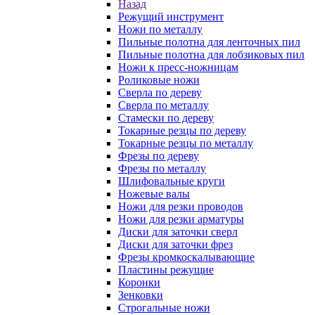
Назад
Режущий инструмент
Ножи по металлу
Пильные полотна для ленточных пил
Пильные полотна для лобзиковых пил
Ножи к пресс-ножницам
Роликовые ножи
Сверла по дереву
Сверла по металлу
Стамески по дереву
Токарные резцы по дереву
Токарные резцы по металлу
Фрезы по дереву
Фрезы по металлу
Шлифовальные круги
Ножевые валы
Ножи для резки проводов
Ножи для резки арматуры
Диски для заточки сверл
Диски для заточки фрез
Фрезы кромкоскалывающие
Пластины режущие
Коронки
Зенковки
Строгальные ножи