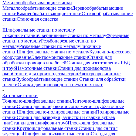
Металлообрабатывающие станки
Металлообрабатывающие станки
Деревообрабатывающие
станки
Камнеобрабатывающие станки
Стеклообрабатывающие
станки
Станочная оснастка
-
Шлифовальные станки по металлу
Токарные станки
Сверлильные станки по металлу
Фрезерные
станки по металлу
Резьбонарезные станки по
металлу
Разрезные станки по металлу
Гибочные
станки
Шлифовальные станки по металлу
Кузнечно-прессовое
оборудование
Электромонтажные станки
Станки для
обработки проводов и кабелей
Станки для изготовления РВД
и труб
Намоточные станки
Станки для производства
окон
Станки для производства строп
Электроэрозионные
станки
Зубообрабатывающие станки
Станки для обработки
пленки
Станки для производства печатных плат
-
Заточные станки
Точильно-шлифовальные станки
Ленточно-шлифовальные
станки
Станки для шлифовки и сопряжения труб
Заточные
станки
Шлифовально-полировальные станки
Полировальные
станки
Станки для разводки, зачистки и сварки зубьев
пил
Станки для шлифовки труб
Плоскошлифовальные
станки
Круглошлифовальные станки
Станки для снятия
заусенцев
Шлифовально-зачистные станки
Стенды для