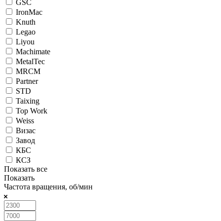
GSC
IronMac
Knuth
Legao
Liyou
Machimate
MetalTec
MRCM
Partner
STD
Taixing
Top Work
Weiss
Визас
Завод
КБС
КСЗ
Показать все
Показать
Частота вращения, об/мин