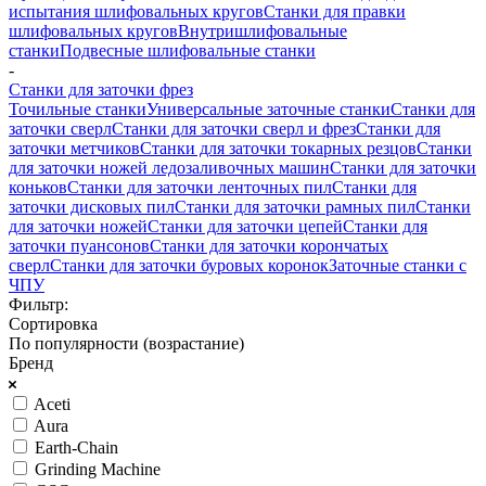
испытания шлифовальных кругов
Станки для правки
шлифовальных кругов
Внутришлифовальные
станки
Подвесные шлифовальные станки
-
Станки для заточки фрез
Точильные станки
Универсальные заточные станки
Станки для
заточки сверл
Станки для заточки сверл и фрез
Станки для
заточки метчиков
Станки для заточки токарных резцов
Станки
для заточки ножей ледозаливочных машин
Станки для заточки
коньков
Станки для заточки ленточных пил
Станки для
заточки дисковых пил
Станки для заточки рамных пил
Станки
для заточки ножей
Станки для заточки цепей
Станки для
заточки пуансонов
Станки для заточки корончатых
сверл
Станки для заточки буровых коронок
Заточные станки с
ЧПУ
Фильтр:
Сортировка
По популярности (возрастание)
Бренд
Aceti
Aura
Earth-Chain
Grinding Machine