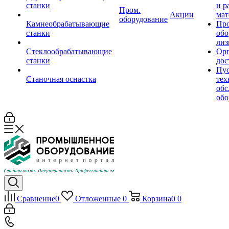
станки
и р
Пром.
Акции
мат
оборудование
Камнеобрабатывающие
Пр
станки
обо
лиз
Стеклообрабатывающие
Орг
станки
дос
Пус
Станочная оснастка
тех
обс
обо
Сравнение
0
Отложенные
0
Корзина
0
0