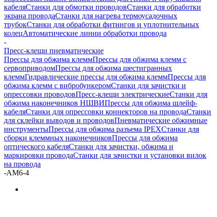
кабеля
Станки для обмотки проводов
Станки для обработки
экрана провода
Станки для нагрева термоусадочных
трубок
Станки для обработки фитингов и уплотнительных
колец
Автоматические линии обработки провода
-
Пресс-клещи пневматические
Прессы для обжима клемм
Прессы для обжима клемм с
сервоприводом
Прессы для обжима шестигранных
клемм
Гидравлические прессы для обжима клемм
Прессы для
обжима клемм с вибробункером
Станки для зачистки и
опрессовки проводов
Пресс-клещи электрические
Станки для
обжима наконечников НШВИ
Прессы для обжима шлейф-
кабеля
Станки для опрессовки коннекторов на провода
Станки
для склейки выводов и проводов
Пневматические обжимные
инструменты
Прессы для обжима разъема IPEX
Станки для
сборки клеммных наконечников
Прессы для обжима
оптического кабеля
Станки для зачистки, обжима и
маркировки провода
Станки для зачистки и установки вилок
на провода
-
AM6-4