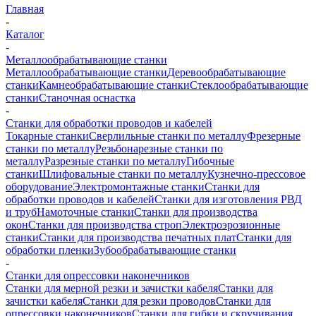
Главная
-
Каталог
-
Металлообрабатывающие станки
Металлообрабатывающие станки
Деревообрабатывающие
станки
Камнеобрабатывающие станки
Стеклообрабатывающие
станки
Станочная оснастка
-
Станки для обработки проводов и кабелей
Токарные станки
Сверлильные станки по металлу
Фрезерные
станки по металлу
Резьбонарезные станки по
металлу
Разрезные станки по металлу
Гибочные
станки
Шлифовальные станки по металлу
Кузнечно-прессовое
оборудование
Электромонтажные станки
Станки для
обработки проводов и кабелей
Станки для изготовления РВД
и труб
Намоточные станки
Станки для производства
окон
Станки для производства строп
Электроэрозионные
станки
Станки для производства печатных плат
Станки для
обработки пленки
Зубообрабатывающие станки
-
Станки для опрессовки наконечников
Станки для мерной резки и зачистки кабеля
Станки для
зачистки кабеля
Станки для резки проводов
Станки для
опрессовки наконечников
Станки для гибки и скручивания