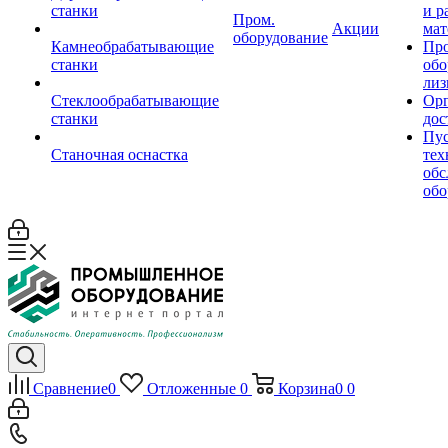
станки
и р
Пром.
Акции
мат
оборудование
Камнеобрабатывающие
Пр
станки
обо
лиз
Стеклообрабатывающие
Орг
станки
дос
Пус
Станочная оснастка
тех
обс
обо
Сравнение
0
Отложенные
0
Корзина
0
0