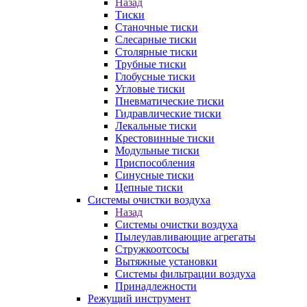
Назад
Тиски
Станочные тиски
Слесарные тиски
Столярные тиски
Трубные тиски
Глобусные тиски
Угловые тиски
Пневматические тиски
Гидравлические тиски
Лекальные тиски
Крестовинные тиски
Модульные тиски
Приспособления
Синусные тиски
Цепные тиски
Системы очистки воздуха
Назад
Системы очистки воздуха
Пылеулавливающие агрегаты
Стружкоотсосы
Вытяжные установки
Системы фильтрации воздуха
Принадлежности
Режущий инструмент