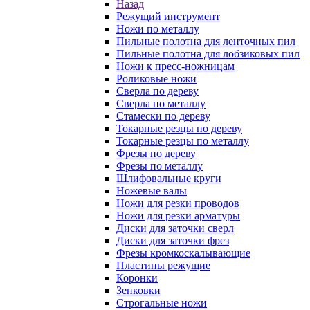
Назад
Режущий инструмент
Ножи по металлу
Пильные полотна для ленточных пил
Пильные полотна для лобзиковых пил
Ножи к пресс-ножницам
Роликовые ножи
Сверла по дереву
Сверла по металлу
Стамески по дереву
Токарные резцы по дереву
Токарные резцы по металлу
Фрезы по дереву
Фрезы по металлу
Шлифовальные круги
Ножевые валы
Ножи для резки проводов
Ножи для резки арматуры
Диски для заточки сверл
Диски для заточки фрез
Фрезы кромкоскалывающие
Пластины режущие
Коронки
Зенковки
Строгальные ножи