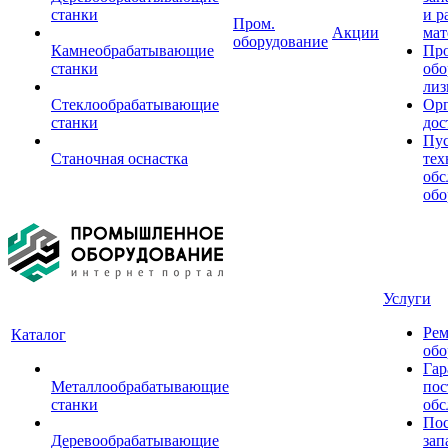
станки
и р
Пром.
Акции
мат
оборудование
Камнеобрабатывающие
Пр
станки
обо
лиз
Стеклообрабатывающие
Орг
станки
дос
Пус
Станочная оснастка
тех
обс
обо
Услуги
Рем
Каталог
обо
Гар
Металлообрабатывающие
пос
станки
обс
Пос
Деревообрабатывающие
зап