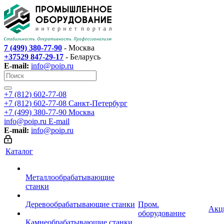
7 (499) 380-77-90
- Москва
+37529 847-29-17
- Беларусь
E-mail:
info@poip.ru
+7 (812) 602-77-08
+7 (812) 602-77-08
Санкт-Петербург
+7 (499) 380-77-90
Москва
info@poip.ru
E-mail
E-mail:
info@poip.ru
Каталог
Металлообрабатывающие
станки
Деревообрабатывающие станки
Пром.
Акц
оборудование
Камнеобрабатывающие станки