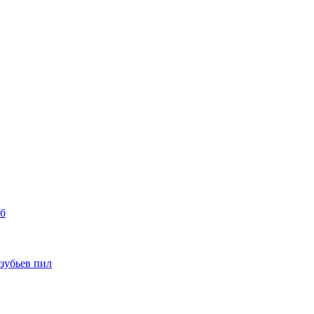
уб
 зубьев пил