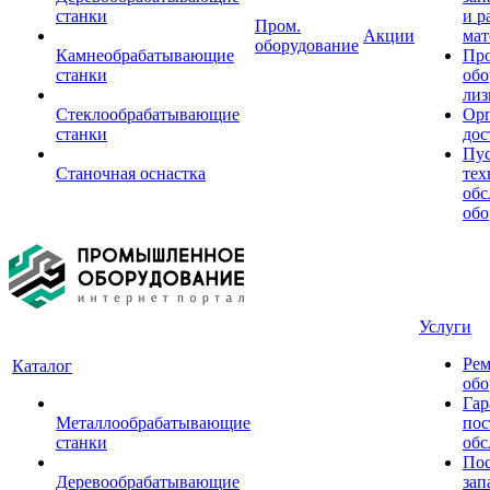
станки
и р
Пром.
Акции
мат
оборудование
Камнеобрабатывающие
Пр
станки
обо
лиз
Стеклообрабатывающие
Орг
станки
дос
Пус
Станочная оснастка
тех
обс
обо
Услуги
Рем
Каталог
обо
Гар
Металлообрабатывающие
пос
станки
обс
Пос
Деревообрабатывающие
зап