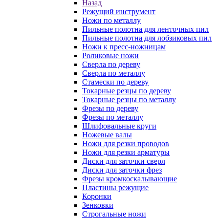
Назад
Режущий инструмент
Ножи по металлу
Пильные полотна для ленточных пил
Пильные полотна для лобзиковых пил
Ножи к пресс-ножницам
Роликовые ножи
Сверла по дереву
Сверла по металлу
Стамески по дереву
Токарные резцы по дереву
Токарные резцы по металлу
Фрезы по дереву
Фрезы по металлу
Шлифовальные круги
Ножевые валы
Ножи для резки проводов
Ножи для резки арматуры
Диски для заточки сверл
Диски для заточки фрез
Фрезы кромкоскалывающие
Пластины режущие
Коронки
Зенковки
Строгальные ножи