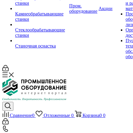
станки
и р
Пром.
Акции
мат
оборудование
Камнеобрабатывающие
Пр
станки
обо
лиз
Стеклообрабатывающие
Орг
станки
дос
Пус
Станочная оснастка
тех
обс
обо
Сравнение
0
Отложенные
0
Корзина
0
0