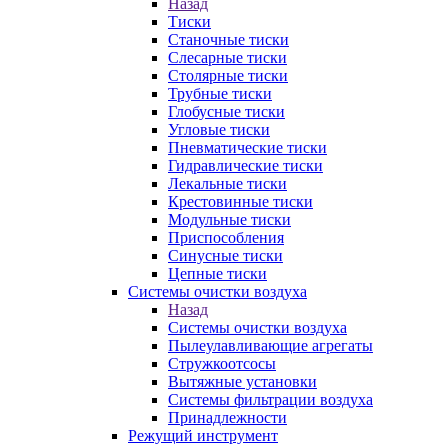
Назад
Тиски
Станочные тиски
Слесарные тиски
Столярные тиски
Трубные тиски
Глобусные тиски
Угловые тиски
Пневматические тиски
Гидравлические тиски
Лекальные тиски
Крестовинные тиски
Модульные тиски
Приспособления
Синусные тиски
Цепные тиски
Системы очистки воздуха
Назад
Системы очистки воздуха
Пылеулавливающие агрегаты
Стружкоотсосы
Вытяжные установки
Системы фильтрации воздуха
Принадлежности
Режущий инструмент