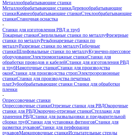
Металлообрабатывающие станки
Металлообрабатывающие станки
Деревообрабатывающие
станки
Камнеобрабатывающие станки
Стеклообрабатывающие
станки
Станочная оснастка
-
Станки для изготовления РВД и труб
Токарные станки
Сверлильные станки по металлу
Фрезерные
станки по металлу
Резьбонарезные станки по
металлу
Разрезные станки по металлу
Гибочные
станки
Шлифовальные станки по металлу
Кузнечно-прессовое
оборудование
Электромонтажные станки
Станки для
обработки проводов и кабелей
Станки для изготовления РВД
и труб
Намоточные станки
Станки для производства
окон
Станки для производства строп
Электроэрозионные
станки
Станки для производства печатных
плат
Зубообрабатывающие станки
Станки для обработки
пленки
-
Опрессовочные станки
Опрессовочные станки
Отрезные станки для РВД
Окорочные
станки для РВД
Окорочно-отрезные станки
Стеллажи для
хранения РВД
Станки для развальцовки и предварительной
сборки труб
Станки для установки фитингов
Станки для
размотки рукавов
Станки для перфорации
рукавов
Маркировочные станки
Испытательные стенды