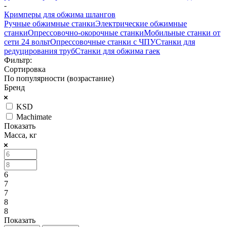
-
Кримперы для обжима шлангов
Ручные обжимные станки
Электрические обжимные
станки
Опрессовочно-окорочные станки
Мобильные станки от
сети 24 вольт
Опрессовочные станки с ЧПУ
Станки для
редуцирования труб
Станки для обжима гаек
Фильтр:
Сортировка
По популярности (возрастание)
Бренд
KSD
Machimate
Показать
Масса, кг
6
7
7
8
8
Показать