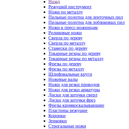
Назад
Режущий инструмент
Ножи по металлу
Пильные полотна для ленточных пил
Пильные полотна для лобзиковых пил
Ножи к пресс-ножницам
Роликовые ножи
Сверла по дереву
Сверла по металлу
Стамески по дереву
Токарные резцы по дереву
Токарные резцы по металлу
Фрезы по дереву
Фрезы по металлу
Шлифовальные круги
Ножевые валы
Ножи для резки проводов
Ножи для резки арматуры
Диски для заточки сверл
Диски для заточки фрез
Фрезы кромкоскалывающие
Пластины режущие
Коронки
Зенковки
Строгальные ножи