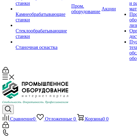
станки
и р
Пром.
Акции
мат
оборудование
Камнеобрабатывающие
Пр
станки
обо
лиз
Стеклообрабатывающие
Орг
станки
дос
Пус
Станочная оснастка
тех
обс
обо
Сравнение
0
Отложенные
0
Корзина
0
0