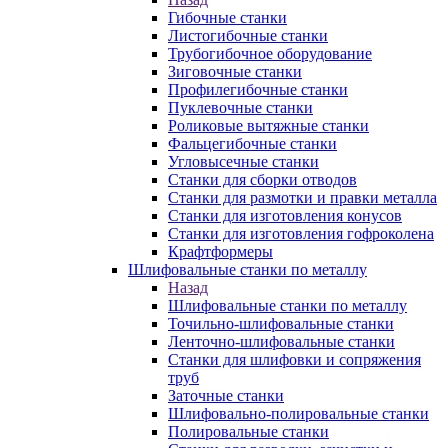
Гибочные станки
Листогибочные станки
Трубогибочное оборудование
Зиговочные станки
Профилегибочные станки
Пуклевочные станки
Роликовые вытяжные станки
Фальцегибочные станки
Угловысечные станки
Станки для сборки отводов
Станки для размотки и правки металла
Станки для изготовления конусов
Станки для изготовления гофроколена
Крафтформеры
Шлифовальные станки по металлу
Назад
Шлифовальные станки по металлу
Точильно-шлифовальные станки
Ленточно-шлифовальные станки
Станки для шлифовки и сопряжения
труб
Заточные станки
Шлифовально-полировальные станки
Полировальные станки