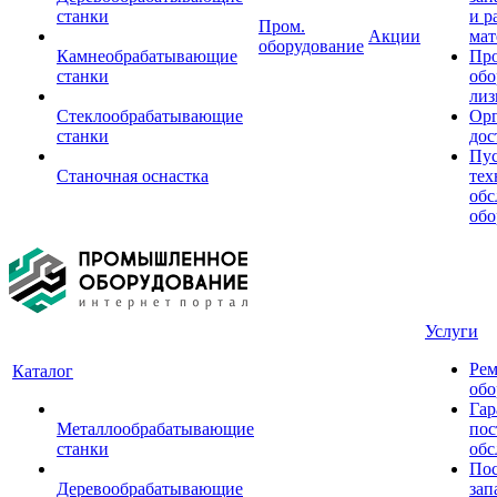
станки
и р
Пром.
Акции
мат
оборудование
Камнеобрабатывающие
Пр
станки
обо
лиз
Стеклообрабатывающие
Орг
станки
дос
Пус
Станочная оснастка
тех
обс
обо
Услуги
Рем
Каталог
обо
Гар
Металлообрабатывающие
пос
станки
обс
Пос
Деревообрабатывающие
зап