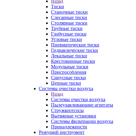
Назад
Тиски
Станочные тиски
Слесарные тиски
Столярные тиски
Трубные тиски
Глобусные тиски
Угловые тиски
Пневматические тиски
Гидравлические тиски
Лекальные тиски
Крестовинные тиски
Модульные тиски
Приспособления
Синусные тиски
Цепные тиски
Системы очистки воздуха
Назад
Системы очистки воздуха
Пылеулавливающие агрегаты
Стружкоотсосы
Вытяжные установки
Системы фильтрации воздуха
Принадлежности
Режущий инструмент