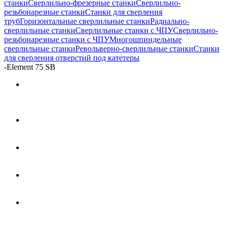
станки
Сверлильно-фрезерные станки
Сверлильно-
резьбонарезные станки
Станки для сверления
труб
Горизонтальные сверлильные станки
Радиально-
сверлильные станки
Сверлильные станки с ЧПУ
Сверлильно-
резьбонарезные станки с ЧПУ
Многошпиндельные
сверлильные станки
Револьверно-сверлильные станки
Станки
для сверления отверстий под катетеры
-
Element 75 SB