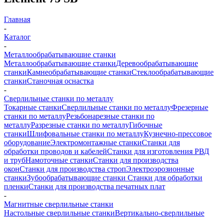
Главная
-
Каталог
-
Металлообрабатывающие станки
Металлообрабатывающие станки
Деревообрабатывающие
станки
Камнеобрабатывающие станки
Стеклообрабатывающие
станки
Станочная оснастка
-
Сверлильные станки по металлу
Токарные станки
Сверлильные станки по металлу
Фрезерные
станки по металлу
Резьбонарезные станки по
металлу
Разрезные станки по металлу
Гибочные
станки
Шлифовальные станки по металлу
Кузнечно-прессовое
оборудование
Электромонтажные станки
Станки для
обработки проводов и кабелей
Станки для изготовления РВД
и труб
Намоточные станки
Станки для производства
окон
Станки для производства строп
Электроэрозионные
станки
Зубообрабатывающие станки
Станки для обработки
пленки
Станки для производства печатных плат
-
Магнитные сверлильные станки
Настольные сверлильные станки
Вертикально-сверлильные