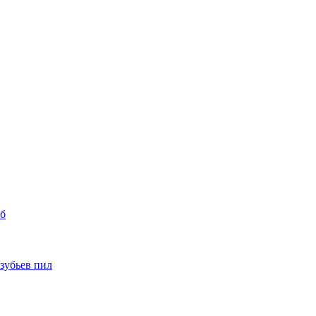
уб
 зубьев пил