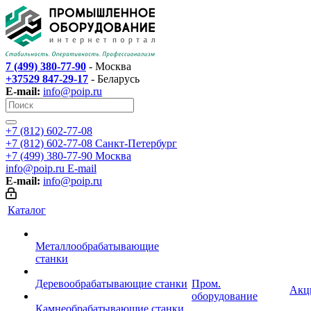
7 (499) 380-77-90
- Москва
+37529 847-29-17
- Беларусь
E-mail:
info@poip.ru
+7 (812) 602-77-08
+7 (812) 602-77-08
Санкт-Петербург
+7 (499) 380-77-90
Москва
info@poip.ru
E-mail
E-mail:
info@poip.ru
Каталог
Металлообрабатывающие
станки
Деревообрабатывающие станки
Пром.
Акц
оборудование
Камнеобрабатывающие станки