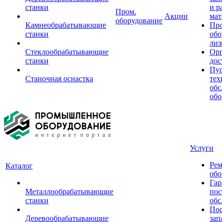
станки
и р
Пром.
Акции
мат
оборудование
Камнеобрабатывающие
Пр
станки
обо
лиз
Стеклообрабатывающие
Орг
станки
дос
Пус
Станочная оснастка
тех
обс
обо
Услуги
Рем
Каталог
обо
Гар
Металлообрабатывающие
пос
станки
обс
Пос
Деревообрабатывающие
зап