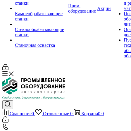
станки
и р
Пром.
Акции
мат
оборудование
Камнеобрабатывающие
Пр
станки
обо
лиз
Стеклообрабатывающие
Орг
станки
дос
Пус
Станочная оснастка
тех
обс
обо
Сравнение
0
Отложенные
0
Корзина
0
0