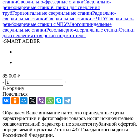
станки
Сверлильно-фрезерные станки
Сверлильно-
резьбонарезные станки
Станки для сверления
труб
Горизонтальные сверлильные станки
Радиально-
сверлильные станки
Сверлильные станки с ЧПУ
Сверлильно-
резьбонарезные станки с ЧПУ
Многошпиндельные
сверлильные станки
Револьверно-сверлильные станки
Станки
для сверления отверстий под катетеры
-
SMART ADDER
85 000
₽
-
+
В корзину
Поделиться
Обращаем Ваше внимание на то, что приведенные цены,
характеристики и фотографии товаров носят исключительно
ознакомительный характер и не являются публичной офертой,
определяемой пунктом 2 статьи 437 Гражданского кодекса
Российской Федерации.