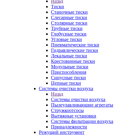
Назад
Тиски
Станочные тиски
Слесарные тиски
Столярные тиски
Трубные тиски
Глобусные тиски
Угловые тиски
Пневматические тиски
Гидравлические тиски
Лекальные тиски
Крестовинные тиски
Модульные тиски
Приспособления
Синусные тиски
Цепные тиски
Системы очистки воздуха
Назад
Системы очистки воздуха
Пылеулавливающие агрегаты
Стружкоотсосы
Вытяжные установки
Системы фильтрации воздуха
Принадлежности
Режущий инструмент