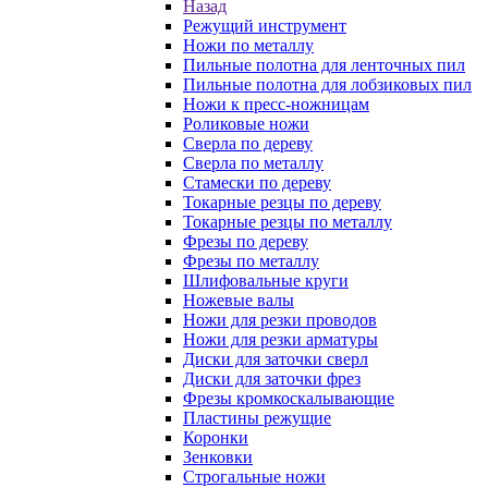
Назад
Режущий инструмент
Ножи по металлу
Пильные полотна для ленточных пил
Пильные полотна для лобзиковых пил
Ножи к пресс-ножницам
Роликовые ножи
Сверла по дереву
Сверла по металлу
Стамески по дереву
Токарные резцы по дереву
Токарные резцы по металлу
Фрезы по дереву
Фрезы по металлу
Шлифовальные круги
Ножевые валы
Ножи для резки проводов
Ножи для резки арматуры
Диски для заточки сверл
Диски для заточки фрез
Фрезы кромкоскалывающие
Пластины режущие
Коронки
Зенковки
Строгальные ножи