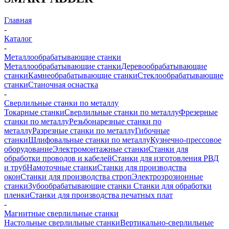
Главная
-
Каталог
-
Металлообрабатывающие станки
Металлообрабатывающие станки
Деревообрабатывающие
станки
Камнеобрабатывающие станки
Стеклообрабатывающие
станки
Станочная оснастка
-
Сверлильные станки по металлу
Токарные станки
Сверлильные станки по металлу
Фрезерные
станки по металлу
Резьбонарезные станки по
металлу
Разрезные станки по металлу
Гибочные
станки
Шлифовальные станки по металлу
Кузнечно-прессовое
оборудование
Электромонтажные станки
Станки для
обработки проводов и кабелей
Станки для изготовления РВД
и труб
Намоточные станки
Станки для производства
окон
Станки для производства строп
Электроэрозионные
станки
Зубообрабатывающие станки
Станки для обработки
пленки
Станки для производства печатных плат
-
Магнитные сверлильные станки
Настольные сверлильные станки
Вертикально-сверлильные