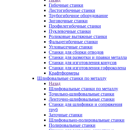
Гибочные станки
Листогибочные станки
Трубогибочное оборудование
Зиговочные станки
Профилегибочные станки
Пуклевочные станки
Роликовые вытяжные станки
Фальцегибочные станки
Угловысечные станки
Станки для сборки отводов
Станки для размотки и правки металла
Станки для изготовления конусов
Станки для изготовления гофроколена
Крафтформеры
Шлифовальные станки по металлу
Назад
Шлифовальные станки по металлу
Точильно-шлифовальные станки
Ленточно-шлифовальные станки
Станки для шлифовки и сопряжения
труб
Заточные станки
Шлифовально-полировальные станки
Полировальные станки