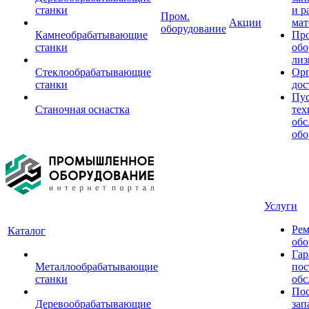
станки
и р
Пром.
Акции
мат
оборудование
Камнеобрабатывающие
Пр
станки
обо
лиз
Стеклообрабатывающие
Орг
станки
дос
Пус
Станочная оснастка
тех
обс
обо
Услуги
Рем
Каталог
обо
Гар
Металлообрабатывающие
пос
станки
обс
Пос
Деревообрабатывающие
зап