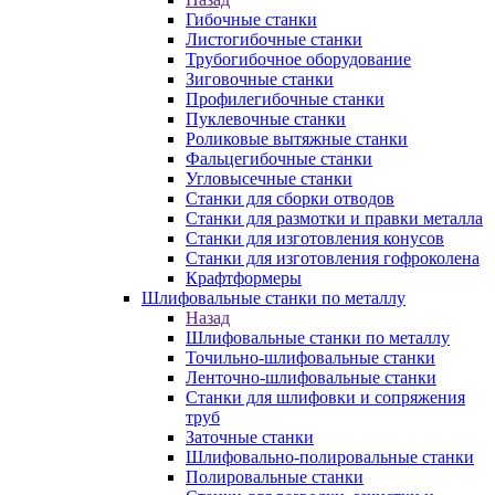
Гибочные станки
Листогибочные станки
Трубогибочное оборудование
Зиговочные станки
Профилегибочные станки
Пуклевочные станки
Роликовые вытяжные станки
Фальцегибочные станки
Угловысечные станки
Станки для сборки отводов
Станки для размотки и правки металла
Станки для изготовления конусов
Станки для изготовления гофроколена
Крафтформеры
Шлифовальные станки по металлу
Назад
Шлифовальные станки по металлу
Точильно-шлифовальные станки
Ленточно-шлифовальные станки
Станки для шлифовки и сопряжения
труб
Заточные станки
Шлифовально-полировальные станки
Полировальные станки