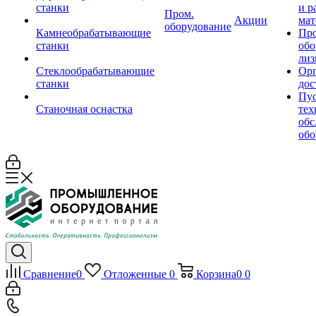
станки
и р
Пром.
Акции
мат
оборудование
Камнеобрабатывающие
Пр
станки
обо
лиз
Стеклообрабатывающие
Орг
станки
дос
Пус
Станочная оснастка
тех
обс
обо
Сравнение
0
Отложенные
0
Корзина
0
0