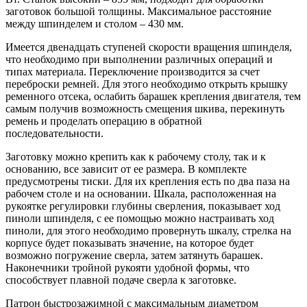
заготовок большой толщины. Максимальное расстояние
между шпинделем и столом – 430 мм.
Имеется двенадцать ступеней скорости вращения шпинделя,
что необходимо при выполнении различных операций и
типах материала. Переключение производится за счет
переброски ремней. Для этого необходимо открыть крышку
ременного отсека, ослабить барашек крепления двигателя, тем
самым получив возможность смещения шкива, перекинуть
ремень и проделать операцию в обратной
последовательности.
Заготовку можно крепить как к рабочему столу, так и к
основанию, все зависит от ее размера. В комплекте
предусмотрены тиски. Для их крепления есть по два паза на
рабочем столе и на основании. Шкала, расположенная на
рукоятке регулировки глубины сверления, показывает ход
пиноли шпинделя, с ее помощью можно настраивать ход
пиноли, для этого необходимо провернуть шкалу, стрелка на
корпусе будет показывать значение, на которое будет
возможно погружение сверла, затем затянуть барашек.
Наконечники тройной рукояти удобной формы, что
способствует плавной подаче сверла к заготовке.
Патрон быстрозажимной с максимальным диаметром