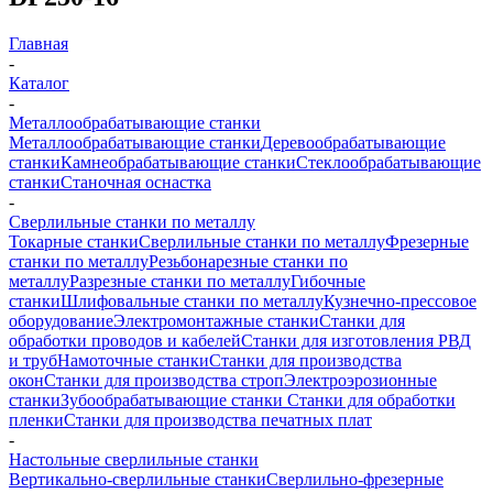
Главная
-
Каталог
-
Металлообрабатывающие станки
Металлообрабатывающие станки
Деревообрабатывающие
станки
Камнеобрабатывающие станки
Стеклообрабатывающие
станки
Станочная оснастка
-
Сверлильные станки по металлу
Токарные станки
Сверлильные станки по металлу
Фрезерные
станки по металлу
Резьбонарезные станки по
металлу
Разрезные станки по металлу
Гибочные
станки
Шлифовальные станки по металлу
Кузнечно-прессовое
оборудование
Электромонтажные станки
Станки для
обработки проводов и кабелей
Станки для изготовления РВД
и труб
Намоточные станки
Станки для производства
окон
Станки для производства строп
Электроэрозионные
станки
Зубообрабатывающие станки
Станки для обработки
пленки
Станки для производства печатных плат
-
Настольные сверлильные станки
Вертикально-сверлильные станки
Сверлильно-фрезерные