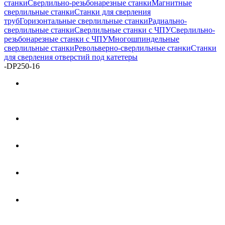
станки
Сверлильно-резьбонарезные станки
Магнитные
сверлильные станки
Станки для сверления
труб
Горизонтальные сверлильные станки
Радиально-
сверлильные станки
Сверлильные станки с ЧПУ
Сверлильно-
резьбонарезные станки с ЧПУ
Многошпиндельные
сверлильные станки
Револьверно-сверлильные станки
Станки
для сверления отверстий под катетеры
-
DP250-16