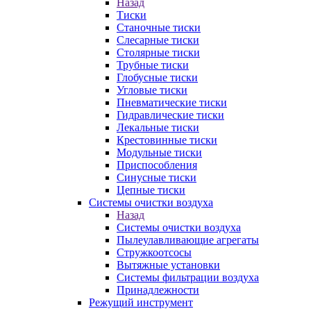
Назад
Тиски
Станочные тиски
Слесарные тиски
Столярные тиски
Трубные тиски
Глобусные тиски
Угловые тиски
Пневматические тиски
Гидравлические тиски
Лекальные тиски
Крестовинные тиски
Модульные тиски
Приспособления
Синусные тиски
Цепные тиски
Системы очистки воздуха
Назад
Системы очистки воздуха
Пылеулавливающие агрегаты
Стружкоотсосы
Вытяжные установки
Системы фильтрации воздуха
Принадлежности
Режущий инструмент