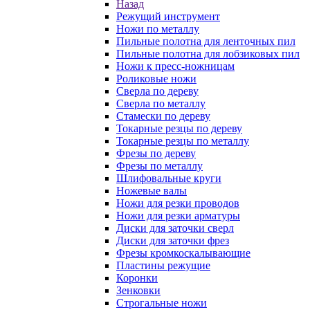
Назад
Режущий инструмент
Ножи по металлу
Пильные полотна для ленточных пил
Пильные полотна для лобзиковых пил
Ножи к пресс-ножницам
Роликовые ножи
Сверла по дереву
Сверла по металлу
Стамески по дереву
Токарные резцы по дереву
Токарные резцы по металлу
Фрезы по дереву
Фрезы по металлу
Шлифовальные круги
Ножевые валы
Ножи для резки проводов
Ножи для резки арматуры
Диски для заточки сверл
Диски для заточки фрез
Фрезы кромкоскалывающие
Пластины режущие
Коронки
Зенковки
Строгальные ножи