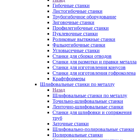
Гибочные станки
Листогибочные станки
Трубогибочное оборудование
Зиговочные станки
Профилегибочные станки
Пуклевочные станки
Роликовые вытяжные станки
Фальцегибочные станки
Угловысечные станки
Станки для сборки отводов
Станки для размотки и правки металла
Станки для изготовления конусов
Станки для изготовления гофроколена
Крафтформеры
Шлифовальные станки по металлу
Назад
Шлифовальные станки по металлу
Точильно-шлифовальные станки
Ленточно-шлифовальные станки
Станки для шлифовки и сопряжения
труб
Заточные станки
Шлифовально-полировальные станки
Полировальные станки