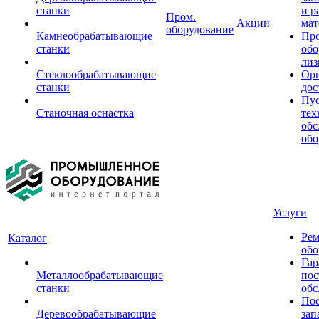
станки
и р
Пром.
Акции
мат
оборудование
Камнеобрабатывающие
Пр
станки
обо
лиз
Стеклообрабатывающие
Орг
станки
дос
Пус
Станочная оснастка
тех
обс
обо
Услуги
Рем
Каталог
обо
Гар
Металлообрабатывающие
пос
станки
обс
Пос
Деревообрабатывающие
зап