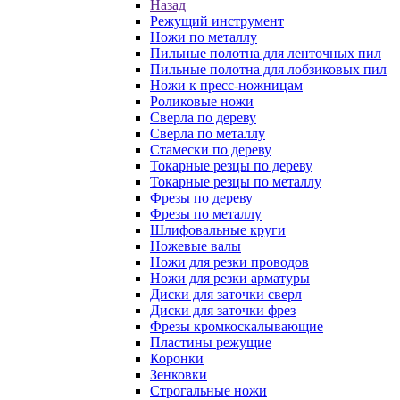
Назад
Режущий инструмент
Ножи по металлу
Пильные полотна для ленточных пил
Пильные полотна для лобзиковых пил
Ножи к пресс-ножницам
Роликовые ножи
Сверла по дереву
Сверла по металлу
Стамески по дереву
Токарные резцы по дереву
Токарные резцы по металлу
Фрезы по дереву
Фрезы по металлу
Шлифовальные круги
Ножевые валы
Ножи для резки проводов
Ножи для резки арматуры
Диски для заточки сверл
Диски для заточки фрез
Фрезы кромкоскалывающие
Пластины режущие
Коронки
Зенковки
Строгальные ножи