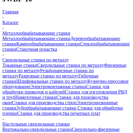
Главная
-
Каталог
-
Металлообрабатывающие станки
Металлообрабатывающие станки
Деревообрабатывающие
станки
Камнеобрабатывающие станки
Стеклообрабатывающие
станки
Станочная оснастка
-
Сверлильные станки по металлу
Токарные станки
Сверлильные станки по металлу
Фрезерные
станки по металлу
Резьбонарезные станки по
металлу
Разрезные станки по металлу
Гибочные
станки
Шлифовальные станки по металлу
Кузнечно-прессовое
оборудование
Электромонтажные станки
Станки для
обработки проводов и кабелей
Станки для изготовления РВД
и труб
Намоточные станки
Станки для производства
окон
Станки для производства строп
Электроэрозионные
станки
Зубообрабатывающие станки
Станки для обработки
пленки
Станки для производства печатных плат
-
Настольные сверлильные станки
Вертикально-сверлильные станки
Сверлильно-фрезерные