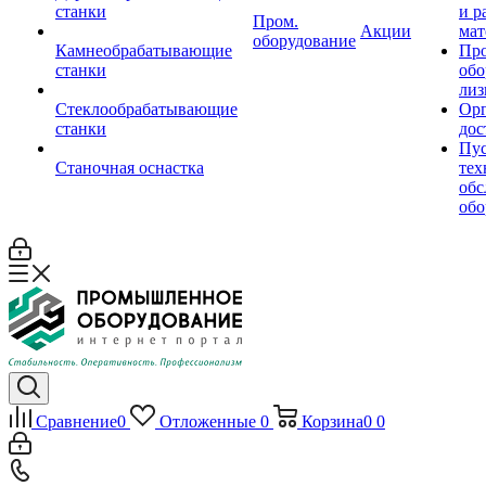
станки
и р
Пром.
Акции
мат
оборудование
Камнеобрабатывающие
Пр
станки
обо
лиз
Стеклообрабатывающие
Орг
станки
дос
Пус
Станочная оснастка
тех
обс
обо
Сравнение
0
Отложенные
0
Корзина
0
0