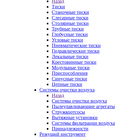
Назад
Тиски
Станочные тиски
Слесарные тиски
Столярные тиски
Трубные тиски
Глобусные тиски
Угловые тиски
Пневматические тиски
Гидравлические тиски
Лекальные тиски
Крестовинные тиски
Модульные тиски
Приспособления
Синусные тиски
Цепные тиски
Системы очистки воздуха
Назад
Системы очистки воздуха
Пылеулавливающие агрегаты
Стружкоотсосы
Вытяжные установки
Системы фильтрации воздуха
Принадлежности
Режущий инструмент