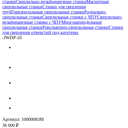
станки
Сверлильно-резьбонарезные станки
Магнитные
сверлильные станки
Станки для сверления
труб
Горизонтальные сверлильные станки
Радиально-
сверлильные станки
Сверлильные станки с ЧПУ
Сверлильно-
резьбонарезные станки с ЧПУ
Многошпиндельные
сверлильные станки
Револьверно-сверлильные станки
Станки
для сверления отверстий под катетеры
-
JWDP-10
Артикул:
10000083M
36 000
₽