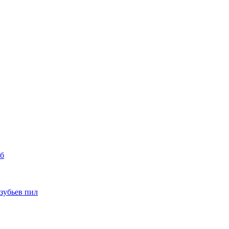
уб
 зубьев пил