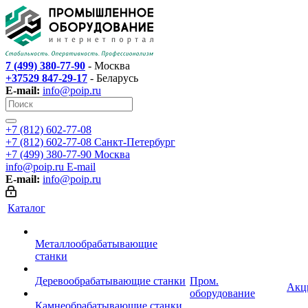
7 (499) 380-77-90
- Москва
+37529 847-29-17
- Беларусь
E-mail:
info@poip.ru
+7 (812) 602-77-08
+7 (812) 602-77-08
Санкт-Петербург
+7 (499) 380-77-90
Москва
info@poip.ru
E-mail
E-mail:
info@poip.ru
Каталог
Металлообрабатывающие
станки
Деревообрабатывающие станки
Пром.
Акц
оборудование
Камнеобрабатывающие станки