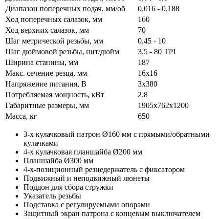
Диапазон поперечных подач, мм/об
0,016 - 0,188
Ход поперечных салазок, мм
160
Ход верхних салазок, мм
70
Шаг метрической резьбы, мм
0,45 - 10
Шаг дюймовой резьбы, нит/дюйм
3,5 - 80 TPI
Ширина станины, мм
187
Макс. сечение резца, мм
16х16
Напряжение питания, В
3x380
Потребляемая мощность, кВт
2.8
Габаритные размеры, мм
1905х762х1200
Масса, кг
650
3-х кулачковый патрон Ø160 мм с прямыми/обратными
кулачками
4-х кулачковая планшайба Ø200 мм
Планшайба Ø300 мм
4-х-позиционный резцедержатель с фиксатором
Подвижный и неподвижный люнеты
Поддон для сбора стружки
Указатель резьбы
Подставка с регулируемыми опорами
Защитный экран патрона с концевым выключателем