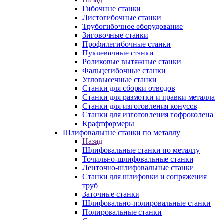
Гибочные станки
Листогибочные станки
Трубогибочное оборудование
Зиговочные станки
Профилегибочные станки
Пуклевочные станки
Роликовые вытяжные станки
Фальцегибочные станки
Угловысечные станки
Станки для сборки отводов
Станки для размотки и правки металла
Станки для изготовления конусов
Станки для изготовления гофроколена
Крафтформеры
Шлифовальные станки по металлу
Назад
Шлифовальные станки по металлу
Точильно-шлифовальные станки
Ленточно-шлифовальные станки
Станки для шлифовки и сопряжения
труб
Заточные станки
Шлифовально-полировальные станки
Полировальные станки