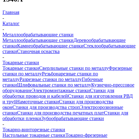
Главная
-
Каталог
-
Металлообрабатывающие станки
Металлообрабатывающие станки
Деревообрабатывающие
станки
Камнеобрабатывающие станки
Стеклообрабатывающие
станки
Станочная оснастка
-
Токарные станки
Токарные станки
Сверлильные станки по металлу
Фрезерные
станки по металлу
Резьбонарезные станки по
металлу
Разрезные станки по металлу
Гибочные
станки
Шлифовальные станки по металлу
Кузнечно-прессовое
оборудование
Электромонтажные станки
Станки для
обработки проводов и кабелей
Станки для изготовления РВД
и труб
Намоточные станки
Станки для производства
окон
Станки для производства строп
Электроэрозионные
станки
Станки для производства печатных плат
Станки для
обработки пленки
Зубообрабатывающие станки
-
Токарно-винторезные станки
Настольные токарные станки
Токарно-фрезерные