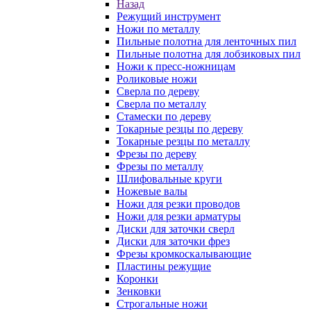
Назад
Режущий инструмент
Ножи по металлу
Пильные полотна для ленточных пил
Пильные полотна для лобзиковых пил
Ножи к пресс-ножницам
Роликовые ножи
Сверла по дереву
Сверла по металлу
Стамески по дереву
Токарные резцы по дереву
Токарные резцы по металлу
Фрезы по дереву
Фрезы по металлу
Шлифовальные круги
Ножевые валы
Ножи для резки проводов
Ножи для резки арматуры
Диски для заточки сверл
Диски для заточки фрез
Фрезы кромкоскалывающие
Пластины режущие
Коронки
Зенковки
Строгальные ножи