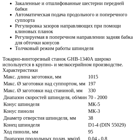
Закаленные и отшлифованные шестерни передней
бабки
Автоматическая подача продольного и поперечного
суппорта
Регулировка зазоров направляющих при помощи
клиновых планок
Регулируемая в поперечном направлении задняя бабка
для обточки конусов
Толчковый режим работы шпинделя
Токарно-винторезный станок GHB-1340A широко
используется в крупно- и мелкосерийном производстве.
Характеристики
Макс. длина заготовки, мм
1015
Макс. Ø заготовки над суппортом, мм
197
Макс. Ø заготовки над станиной, мм
330
Диапазон скоростей шпинделя, об/мин
70 - 2000
Конус шпинделя
МК-5
Конус пиноли
МК-3
Диаметр отверстия шпинделя, мм
38
Конец шпинделя
D1-4 (DIN 55029)
Ход пиноли, мм
95
Диапазон продольных подач, мм/об
0,04 - 0,8