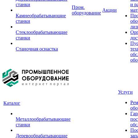
станки
и р
Пром.
Акции
мат
оборудование
Камнеобрабатывающие
Пр
станки
обо
лиз
Стеклообрабатывающие
Орг
станки
дос
Пус
Станочная оснастка
тех
обс
обо
Услуги
Рем
Каталог
обо
Гар
Металлообрабатывающие
пос
станки
обс
Пос
Деревообрабатывающие
зап