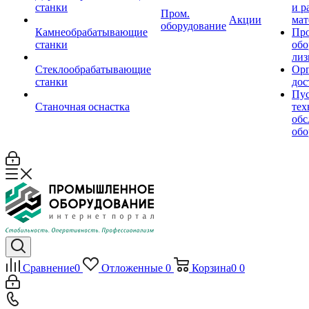
станки
и р
Пром.
Акции
мат
оборудование
Камнеобрабатывающие
Пр
станки
обо
лиз
Стеклообрабатывающие
Орг
станки
дос
Пус
Станочная оснастка
тех
обс
обо
Сравнение
0
Отложенные
0
Корзина
0
0