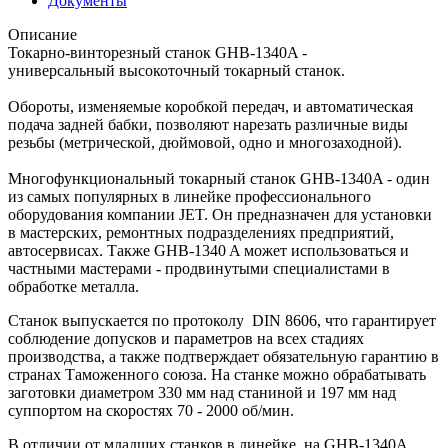
Документы
Описание
Токарно-винторезный станок GHB-1340A -
универсальный высокоточный токарный станок.
Обороты, изменяемые коробкой передач, и автоматическая
подача задней бабки, позволяют нарезать различные виды
резьбы (метрической, дюймовой, одно и многозаходной).
Многофункциональный токарный станок GHB-1340A - один
из самых популярных в линейке профессионального
оборудования компании JET. Он предназначен для установки
в мастерских, ремонтных подразделениях предприятий,
автосервисах. Также GHB-1340 A может использоваться и
частными мастерами - продвинутыми специалистами в
обработке металла.
Станок выпускается по протоколу DIN 8606, что гарантирует
соблюдение допусков и параметров на всех стадиях
производства, а также подтверждает обязательную гарантию в
странах Таможенного союза. На станке можно обрабатывать
заготовки диаметром 330 мм над станиной и 197 мм над
суппортом на скоростях 70 - 2000 об/мин.
В отличии от младших станков в линейке, на GHB-1340A