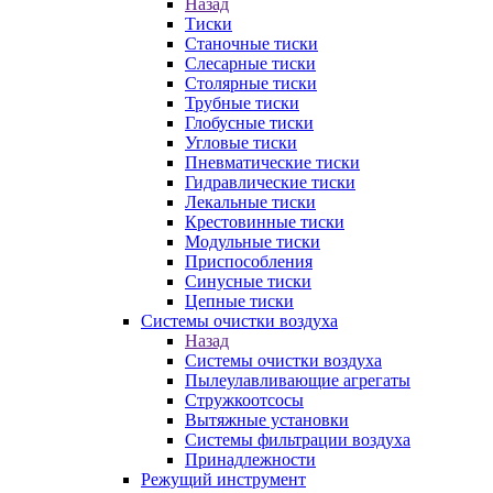
Назад
Тиски
Станочные тиски
Слесарные тиски
Столярные тиски
Трубные тиски
Глобусные тиски
Угловые тиски
Пневматические тиски
Гидравлические тиски
Лекальные тиски
Крестовинные тиски
Модульные тиски
Приспособления
Синусные тиски
Цепные тиски
Системы очистки воздуха
Назад
Системы очистки воздуха
Пылеулавливающие агрегаты
Стружкоотсосы
Вытяжные установки
Системы фильтрации воздуха
Принадлежности
Режущий инструмент