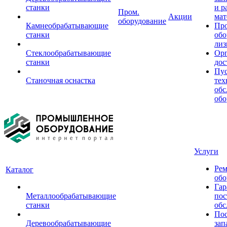
станки
и р
Пром.
Акции
мат
оборудование
Камнеобрабатывающие
Пр
станки
обо
лиз
Стеклообрабатывающие
Орг
станки
дос
Пус
Станочная оснастка
тех
обс
обо
Услуги
Рем
Каталог
обо
Гар
Металлообрабатывающие
пос
станки
обс
Пос
Деревообрабатывающие
зап