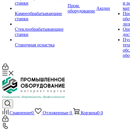
станки
и р
Пром.
Акции
мат
оборудование
Камнеобрабатывающие
Пр
станки
обо
лиз
Стеклообрабатывающие
Орг
станки
дос
Пус
Станочная оснастка
тех
обс
обо
Сравнение
0
Отложенные
0
Корзина
0
0