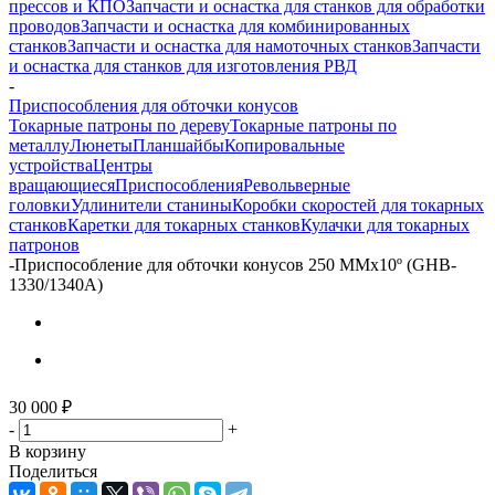
прессов и КПО
Запчасти и оснастка для станков для обработки
проводов
Запчасти и оснастка для комбинированных
станков
Запчасти и оснастка для намоточных станков
Запчасти
и оснастка для станков для изготовления РВД
-
Приспособления для обточки конусов
Токарные патроны по дереву
Токарные патроны по
металлу
Люнеты
Планшайбы
Копировальные
устройства
Центры
вращающиеся
Приспособления
Револьверные
головки
Удлинители станины
Коробки скоростей для токарных
станков
Каретки для токарных станков
Кулачки для токарных
патронов
-
Приспособление для обточки конусов 250 ММх10º (GHB-
1330/1340A)
30 000
₽
-
+
В корзину
Поделиться