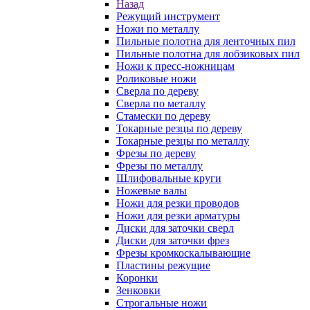
Назад
Режущий инструмент
Ножи по металлу
Пильные полотна для ленточных пил
Пильные полотна для лобзиковых пил
Ножи к пресс-ножницам
Роликовые ножи
Сверла по дереву
Сверла по металлу
Стамески по дереву
Токарные резцы по дереву
Токарные резцы по металлу
Фрезы по дереву
Фрезы по металлу
Шлифовальные круги
Ножевые валы
Ножи для резки проводов
Ножи для резки арматуры
Диски для заточки сверл
Диски для заточки фрез
Фрезы кромкоскалывающие
Пластины режущие
Коронки
Зенковки
Строгальные ножи