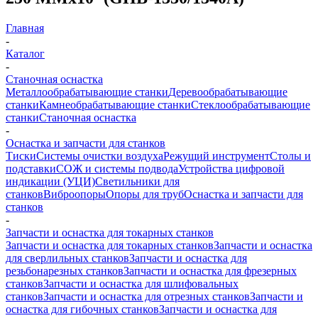
Главная
-
Каталог
-
Станочная оснастка
Металлообрабатывающие станки
Деревообрабатывающие
станки
Камнеобрабатывающие станки
Стеклообрабатывающие
станки
Станочная оснастка
-
Оснастка и запчасти для станков
Тиски
Системы очистки воздуха
Режущий инструмент
Столы и
подставки
СОЖ и системы подвода
Устройства цифровой
индикации (УЦИ)
Светильники для
станков
Виброопоры
Опоры для труб
Оснастка и запчасти для
станков
-
Запчасти и оснастка для токарных станков
Запчасти и оснастка для токарных станков
Запчасти и оснастка
для сверлильных станков
Запчасти и оснастка для
резьбонарезных станков
Запчасти и оснастка для фрезерных
станков
Запчасти и оснастка для шлифовальных
станков
Запчасти и оснастка для отрезных станков
Запчасти и
оснастка для гибочных станков
Запчасти и оснастка для