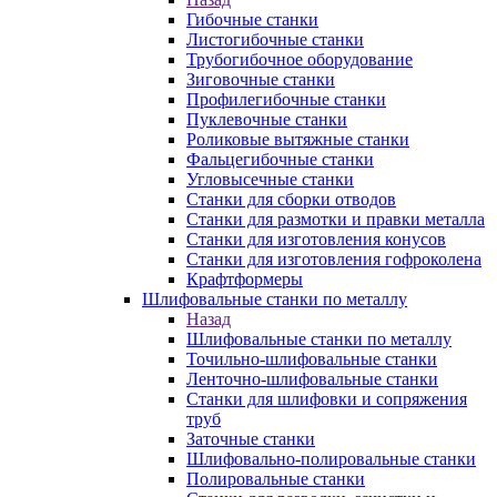
Гибочные станки
Листогибочные станки
Трубогибочное оборудование
Зиговочные станки
Профилегибочные станки
Пуклевочные станки
Роликовые вытяжные станки
Фальцегибочные станки
Угловысечные станки
Станки для сборки отводов
Станки для размотки и правки металла
Станки для изготовления конусов
Станки для изготовления гофроколена
Крафтформеры
Шлифовальные станки по металлу
Назад
Шлифовальные станки по металлу
Точильно-шлифовальные станки
Ленточно-шлифовальные станки
Станки для шлифовки и сопряжения
труб
Заточные станки
Шлифовально-полировальные станки
Полировальные станки