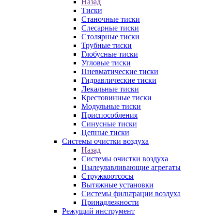
Назад
Тиски
Станочные тиски
Слесарные тиски
Столярные тиски
Трубные тиски
Глобусные тиски
Угловые тиски
Пневматические тиски
Гидравлические тиски
Лекальные тиски
Крестовинные тиски
Модульные тиски
Приспособления
Синусные тиски
Цепные тиски
Системы очистки воздуха
Назад
Системы очистки воздуха
Пылеулавливающие агрегаты
Стружкоотсосы
Вытяжные установки
Системы фильтрации воздуха
Принадлежности
Режущий инструмент