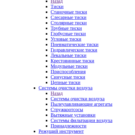
Назад
Тиски
Станочные тиски
Слесарные тиски
Столярные тиски
Трубные тиски
Глобусные тиски
Угловые тиски
Пневматические тиски
Гидравлические тиски
Лекальные тиски
Крестовинные тиски
Модульные тиски
Приспособления
Синусные тиски
Цепные тиски
Системы очистки воздуха
Назад
Системы очистки воздуха
Пылеулавливающие агрегаты
Стружкоотсосы
Вытяжные установки
Системы фильтрации воздуха
Принадлежности
Режущий инструмент