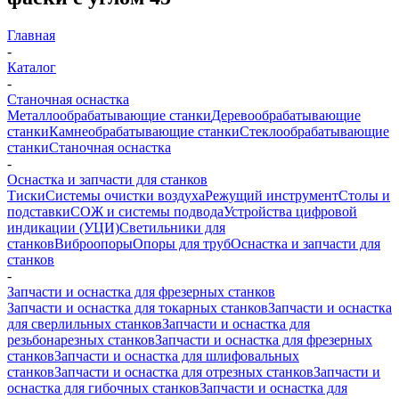
Главная
-
Каталог
-
Станочная оснастка
Металлообрабатывающие станки
Деревообрабатывающие
станки
Камнеобрабатывающие станки
Стеклообрабатывающие
станки
Станочная оснастка
-
Оснастка и запчасти для станков
Тиски
Системы очистки воздуха
Режущий инструмент
Столы и
подставки
СОЖ и системы подвода
Устройства цифровой
индикации (УЦИ)
Светильники для
станков
Виброопоры
Опоры для труб
Оснастка и запчасти для
станков
-
Запчасти и оснастка для фрезерных станков
Запчасти и оснастка для токарных станков
Запчасти и оснастка
для сверлильных станков
Запчасти и оснастка для
резьбонарезных станков
Запчасти и оснастка для фрезерных
станков
Запчасти и оснастка для шлифовальных
станков
Запчасти и оснастка для отрезных станков
Запчасти и
оснастка для гибочных станков
Запчасти и оснастка для