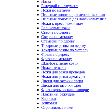
Назад
Режущий инструмент
Ножи по металлу
Пильные полотна для ленточных пил
Пильные полотна для лобзиковых пил
Ножи к пресс-ножницам
Роликовые ножи
Сверла по дереву
Сверла по металлу
Стамески по дереву
Токарные резцы по дереву
Токарные резцы по металлу
Фрезы по дереву
Фрезы по металлу
Шлифовальные круги
Ножевые валы
Ножи для резки проводов
Ножи для резки арматуры
Диски для заточки сверл
Диски для заточки фрез
Фрезы кромкоскалывающие
Пластины режущие
Коронки
Зенковки
Строгальные ножи