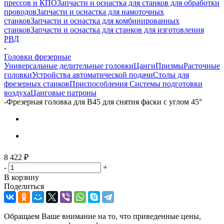
прессов и КПО
Запчасти и оснастка для станков для обработки
проводов
Запчасти и оснастка для намоточных
станков
Запчасти и оснастка для комбинированных
станков
Запчасти и оснастка для станков для изготовления
РВД
-
Головки фрезерные
Универсальные делительные головки
Цанги
Призмы
Расточные
головки
Устройства автоматической подачи
Столы для
фрезерных станков
Приспособления
Системы подготовки
воздуха
Цанговые патроны
-
Фрезерная головка для B45 для снятия фаски с углом 45°
8 422
₽
-
+
В корзину
Поделиться
Обращаем Ваше внимание на то, что приведенные цены,