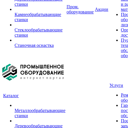
станки
и р
Пром.
Акции
мат
оборудование
Камнеобрабатывающие
Пр
станки
обо
лиз
Стеклообрабатывающие
Орг
станки
дос
Пус
Станочная оснастка
тех
обс
обо
Услуги
Рем
Каталог
обо
Гар
Металлообрабатывающие
пос
станки
обс
Пос
Деревообрабатывающие
зап