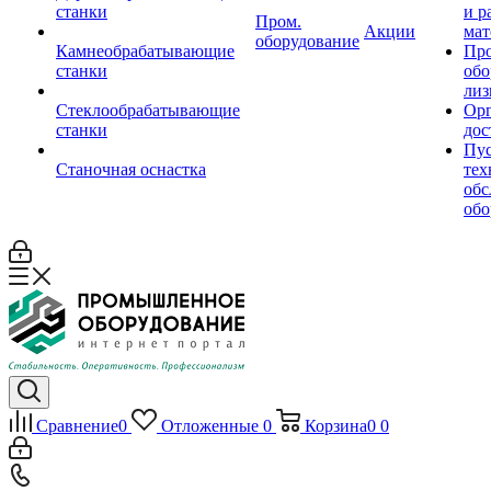
станки
и р
Пром.
Акции
мат
оборудование
Камнеобрабатывающие
Пр
станки
обо
лиз
Стеклообрабатывающие
Орг
станки
дос
Пус
Станочная оснастка
тех
обс
обо
Сравнение
0
Отложенные
0
Корзина
0
0