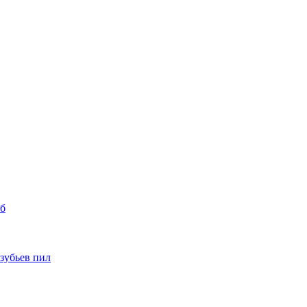
уб
 зубьев пил