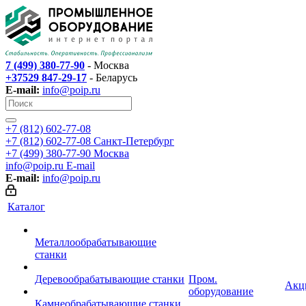
7 (499) 380-77-90
- Москва
+37529 847-29-17
- Беларусь
E-mail:
info@poip.ru
+7 (812) 602-77-08
+7 (812) 602-77-08
Санкт-Петербург
+7 (499) 380-77-90
Москва
info@poip.ru
E-mail
E-mail:
info@poip.ru
Каталог
Металлообрабатывающие
станки
Деревообрабатывающие станки
Пром.
Акц
оборудование
Камнеобрабатывающие станки