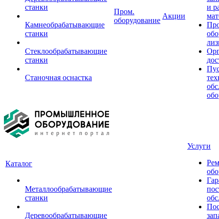
станки
и р
Пром.
Акции
мат
оборудование
Камнеобрабатывающие
Пр
станки
обо
лиз
Стеклообрабатывающие
Орг
станки
дос
Пус
Станочная оснастка
тех
обс
обо
Услуги
Рем
Каталог
обо
Гар
Металлообрабатывающие
пос
станки
обс
Пос
Деревообрабатывающие
зап