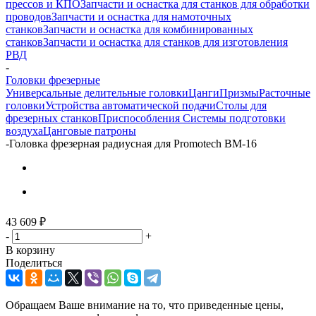
прессов и КПО
Запчасти и оснастка для станков для обработки
проводов
Запчасти и оснастка для намоточных
станков
Запчасти и оснастка для комбинированных
станков
Запчасти и оснастка для станков для изготовления
РВД
-
Головки фрезерные
Универсальные делительные головки
Цанги
Призмы
Расточные
головки
Устройства автоматической подачи
Столы для
фрезерных станков
Приспособления
Системы подготовки
воздуха
Цанговые патроны
-
Головка фрезерная радиусная для Promotech BM-16
43 609
₽
-
+
В корзину
Поделиться
Обращаем Ваше внимание на то, что приведенные цены,