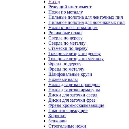
Назад
Режущий инструмент
Ножи по металлу
Пильные полотна для ленточных пил
Пильные полотна для лобзиковых пил
Ножи к пресс-ножницам
Роликовые ножи
Сверла по дереву
Сверла по металлу
Стамески по дереву
Токарные резцы по дереву
Токарные резцы по металлу
Фрезы по дереву
Фрезы по металлу
Шлифовальные круги
Ножевые валы
Ножи для резки проводов
Ножи для резки арматуры
Диски для заточки сверл
Диски для заточки фрез
Фрезы кромкоскалывающие
Пластины режущие
Коронки
Зенковки
Строгальные ножи