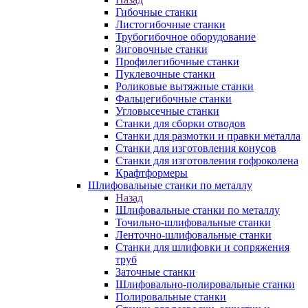
Гибочные станки
Листогибочные станки
Трубогибочное оборудование
Зиговочные станки
Профилегибочные станки
Пуклевочные станки
Роликовые вытяжные станки
Фальцегибочные станки
Угловысечные станки
Станки для сборки отводов
Станки для размотки и правки металла
Станки для изготовления конусов
Станки для изготовления гофроколена
Крафтформеры
Шлифовальные станки по металлу
Назад
Шлифовальные станки по металлу
Точильно-шлифовальные станки
Ленточно-шлифовальные станки
Станки для шлифовки и сопряжения
труб
Заточные станки
Шлифовально-полировальные станки
Полировальные станки