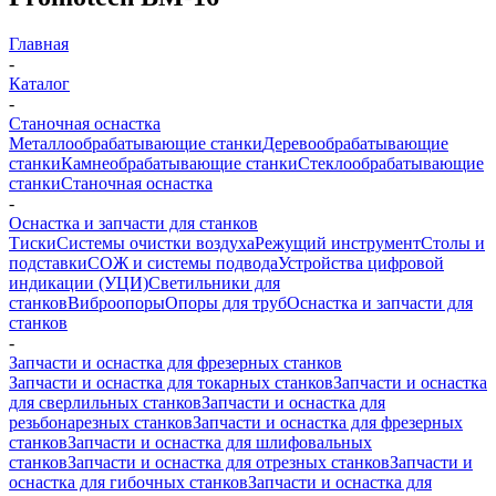
Главная
-
Каталог
-
Станочная оснастка
Металлообрабатывающие станки
Деревообрабатывающие
станки
Камнеобрабатывающие станки
Стеклообрабатывающие
станки
Станочная оснастка
-
Оснастка и запчасти для станков
Тиски
Системы очистки воздуха
Режущий инструмент
Столы и
подставки
СОЖ и системы подвода
Устройства цифровой
индикации (УЦИ)
Светильники для
станков
Виброопоры
Опоры для труб
Оснастка и запчасти для
станков
-
Запчасти и оснастка для фрезерных станков
Запчасти и оснастка для токарных станков
Запчасти и оснастка
для сверлильных станков
Запчасти и оснастка для
резьбонарезных станков
Запчасти и оснастка для фрезерных
станков
Запчасти и оснастка для шлифовальных
станков
Запчасти и оснастка для отрезных станков
Запчасти и
оснастка для гибочных станков
Запчасти и оснастка для