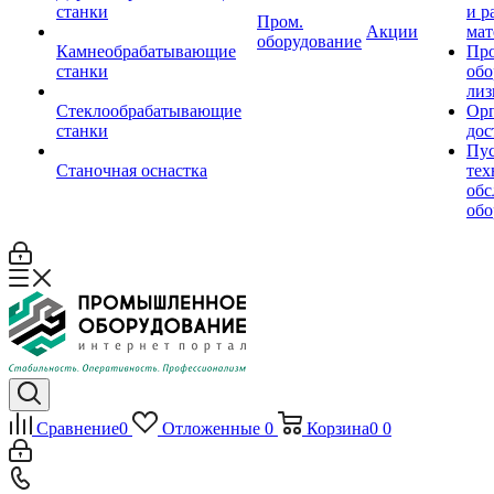
станки
и р
Пром.
Акции
мат
оборудование
Камнеобрабатывающие
Пр
станки
обо
лиз
Стеклообрабатывающие
Орг
станки
дос
Пус
Станочная оснастка
тех
обс
обо
Сравнение
0
Отложенные
0
Корзина
0
0