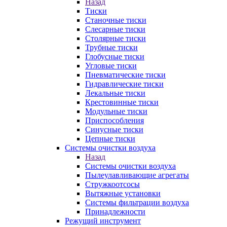
Назад
Тиски
Станочные тиски
Слесарные тиски
Столярные тиски
Трубные тиски
Глобусные тиски
Угловые тиски
Пневматические тиски
Гидравлические тиски
Лекальные тиски
Крестовинные тиски
Модульные тиски
Приспособления
Синусные тиски
Цепные тиски
Системы очистки воздуха
Назад
Системы очистки воздуха
Пылеулавливающие агрегаты
Стружкоотсосы
Вытяжные установки
Системы фильтрации воздуха
Принадлежности
Режущий инструмент