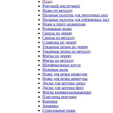
Назад
Режущий инструмент
Ножи по металлу
Пильные полотна для ленточных пил
Пильные полотна для лобзиковых пил
Ножи к пресс-ножницам
Роликовые ножи
Сверла по дереву
Сверла по металлу
Стамески по дереву
Токарные резцы по дереву
Токарные резцы по металлу
Фрезы по дереву
Фрезы по металлу
Шлифовальные круги
Ножевые валы
Ножи для резки проводов
Ножи для резки арматуры
Диски для заточки сверл
Диски для заточки фрез
Фрезы кромкоскалывающие
Пластины режущие
Коронки
Зенковки
Строгальные ножи