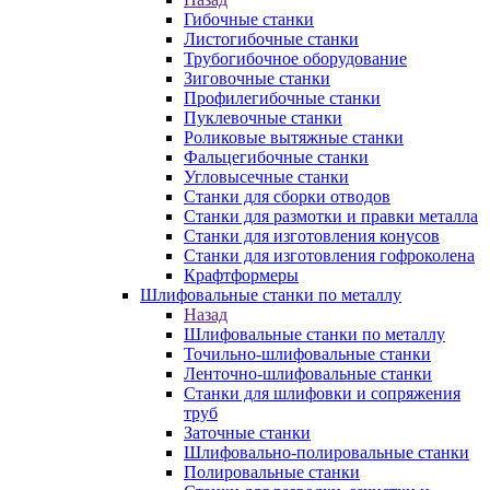
Гибочные станки
Листогибочные станки
Трубогибочное оборудование
Зиговочные станки
Профилегибочные станки
Пуклевочные станки
Роликовые вытяжные станки
Фальцегибочные станки
Угловысечные станки
Станки для сборки отводов
Станки для размотки и правки металла
Станки для изготовления конусов
Станки для изготовления гофроколена
Крафтформеры
Шлифовальные станки по металлу
Назад
Шлифовальные станки по металлу
Точильно-шлифовальные станки
Ленточно-шлифовальные станки
Станки для шлифовки и сопряжения
труб
Заточные станки
Шлифовально-полировальные станки
Полировальные станки