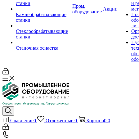
станки
и р
Пром.
Акции
мат
оборудование
Камнеобрабатывающие
Пр
станки
обо
лиз
Стеклообрабатывающие
Орг
станки
дос
Пус
Станочная оснастка
тех
обс
обо
Сравнение
0
Отложенные
0
Корзина
0
0