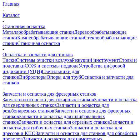
Главная
-
Каталог
-
Станочная оснастка
Металлообрабатывающие станки
Деревообрабатывающие
станки
Камнеобрабатывающие станки
Стеклообрабатывающие
станки
Станочная оснастка
-
Оснастка и запчасти для станков
Тиски
Системы очистки воздуха
Режущий инструмент
Столы и
подставки
СОЖ и системы подвода
Устройства цифровой
индикации (УЦИ)
Светильники для
станков
Виброопоры
Опоры для труб
Оснастка и запчасти для
станков
-
Запчасти и оснастка для фрезерных станков
Запчасти и оснастка для токарных станков
Запчасти и оснастка
для сверлильных станков
Запчасти и оснастка для
резьбонарезных станков
Запчасти и оснастка для фрезерных
станков
Запчасти и оснастка для шлифовальных
станков
Запчасти и оснастка для отрезных станков
Запчасти и
оснастка для гибочных станков
Запчасти и оснастка для
прессов и КПО
Запчасти и оснастка для станков для обработки
проводов
Запчасти и оснастка для намоточных