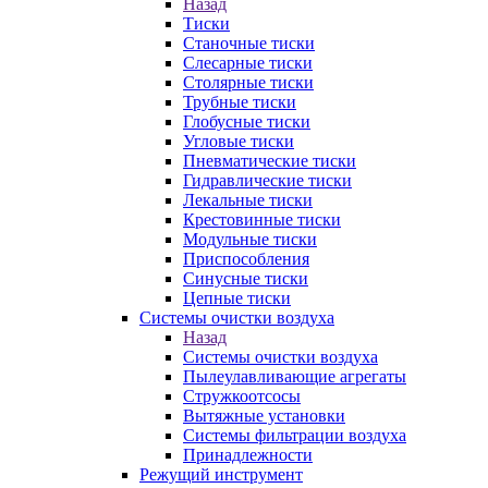
Назад
Тиски
Станочные тиски
Слесарные тиски
Столярные тиски
Трубные тиски
Глобусные тиски
Угловые тиски
Пневматические тиски
Гидравлические тиски
Лекальные тиски
Крестовинные тиски
Модульные тиски
Приспособления
Синусные тиски
Цепные тиски
Системы очистки воздуха
Назад
Системы очистки воздуха
Пылеулавливающие агрегаты
Стружкоотсосы
Вытяжные установки
Системы фильтрации воздуха
Принадлежности
Режущий инструмент