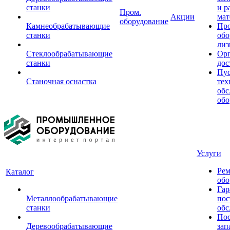
станки
и р
Пром.
Акции
мат
оборудование
Камнеобрабатывающие
Пр
станки
обо
лиз
Стеклообрабатывающие
Орг
станки
дос
Пус
Станочная оснастка
тех
обс
обо
Услуги
Рем
Каталог
обо
Гар
Металлообрабатывающие
пос
станки
обс
Пос
Деревообрабатывающие
зап