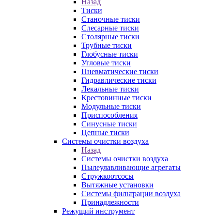
Назад
Тиски
Станочные тиски
Слесарные тиски
Столярные тиски
Трубные тиски
Глобусные тиски
Угловые тиски
Пневматические тиски
Гидравлические тиски
Лекальные тиски
Крестовинные тиски
Модульные тиски
Приспособления
Синусные тиски
Цепные тиски
Системы очистки воздуха
Назад
Системы очистки воздуха
Пылеулавливающие агрегаты
Стружкоотсосы
Вытяжные установки
Системы фильтрации воздуха
Принадлежности
Режущий инструмент