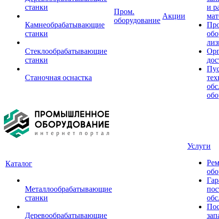
станки
и р
Пром.
Акции
мат
оборудование
Камнеобрабатывающие
Пр
станки
обо
лиз
Стеклообрабатывающие
Орг
станки
дос
Пус
Станочная оснастка
тех
обс
обо
Услуги
Рем
Каталог
обо
Гар
Металлообрабатывающие
пос
станки
обс
Пос
Деревообрабатывающие
зап