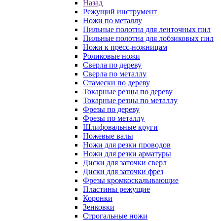
Назад
Режущий инструмент
Ножи по металлу
Пильные полотна для ленточных пил
Пильные полотна для лобзиковых пил
Ножи к пресс-ножницам
Роликовые ножи
Сверла по дереву
Сверла по металлу
Стамески по дереву
Токарные резцы по дереву
Токарные резцы по металлу
Фрезы по дереву
Фрезы по металлу
Шлифовальные круги
Ножевые валы
Ножи для резки проводов
Ножи для резки арматуры
Диски для заточки сверл
Диски для заточки фрез
Фрезы кромкоскалывающие
Пластины режущие
Коронки
Зенковки
Строгальные ножи