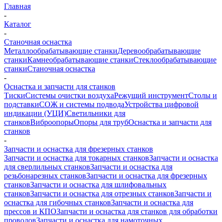
Главная
-
Каталог
-
Станочная оснастка
Металлообрабатывающие станки
Деревообрабатывающие
станки
Камнеобрабатывающие станки
Стеклообрабатывающие
станки
Станочная оснастка
-
Оснастка и запчасти для станков
Тиски
Системы очистки воздуха
Режущий инструмент
Столы и
подставки
СОЖ и системы подвода
Устройства цифровой
индикации (УЦИ)
Светильники для
станков
Виброопоры
Опоры для труб
Оснастка и запчасти для
станков
-
Запчасти и оснастка для фрезерных станков
Запчасти и оснастка для токарных станков
Запчасти и оснастка
для сверлильных станков
Запчасти и оснастка для
резьбонарезных станков
Запчасти и оснастка для фрезерных
станков
Запчасти и оснастка для шлифовальных
станков
Запчасти и оснастка для отрезных станков
Запчасти и
оснастка для гибочных станков
Запчасти и оснастка для
прессов и КПО
Запчасти и оснастка для станков для обработки
проводов
Запчасти и оснастка для намоточных