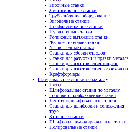
Гибочные станки
Листогибочные станки
Трубогибочное оборудование
Зиговочные станки
Профилегибочные станки
Пуклевочные станки
Роликовые вытяжные станки
Фальцегибочные станки
Угловысечные станки
Станки для сборки отводов
Станки для размотки и правки металла
Станки для изготовления конусов
Станки для изготовления гофроколена
Крафтформеры
Шлифовальные станки по металлу
Назад
Шлифовальные станки по металлу
Точильно-шлифовальные станки
Ленточно-шлифовальные станки
Станки для шлифовки и сопряжения
труб
Заточные станки
Шлифовально-полировальные станки
Полировальные станки