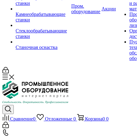
станки
и р
Пром.
Акции
мат
оборудование
Камнеобрабатывающие
Пр
станки
обо
лиз
Стеклообрабатывающие
Орг
станки
дос
Пус
Станочная оснастка
тех
обс
обо
Сравнение
0
Отложенные
0
Корзина
0
0