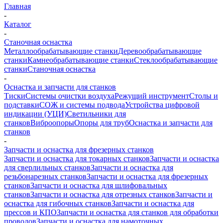
Главная
-
Каталог
-
Станочная оснастка
Металлообрабатывающие станки
Деревообрабатывающие
станки
Камнеобрабатывающие станки
Стеклообрабатывающие
станки
Станочная оснастка
-
Оснастка и запчасти для станков
Тиски
Системы очистки воздуха
Режущий инструмент
Столы и
подставки
СОЖ и системы подвода
Устройства цифровой
индикации (УЦИ)
Светильники для
станков
Виброопоры
Опоры для труб
Оснастка и запчасти для
станков
-
Запчасти и оснастка для фрезерных станков
Запчасти и оснастка для токарных станков
Запчасти и оснастка
для сверлильных станков
Запчасти и оснастка для
резьбонарезных станков
Запчасти и оснастка для фрезерных
станков
Запчасти и оснастка для шлифовальных
станков
Запчасти и оснастка для отрезных станков
Запчасти и
оснастка для гибочных станков
Запчасти и оснастка для
прессов и КПО
Запчасти и оснастка для станков для обработки
проводов
Запчасти и оснастка для намоточных