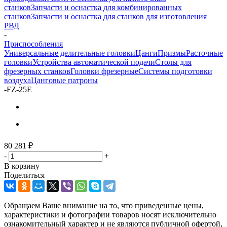
станков
Запчасти и оснастка для комбинированных
станков
Запчасти и оснастка для станков для изготовления
РВД
-
Приспособления
Универсальные делительные головки
Цанги
Призмы
Расточные
головки
Устройства автоматической подачи
Столы для
фрезерных станков
Головки фрезерные
Системы подготовки
воздуха
Цанговые патроны
-
FZ-25E
80 281
₽
-
+
В корзину
Поделиться
Обращаем Ваше внимание на то, что приведенные цены,
характеристики и фотографии товаров носят исключительно
ознакомительный характер и не являются публичной офертой,