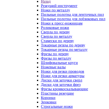
Назад
Режущий инструмент
Ножи по металлу
Пильные полотна для ленточных пил
Пильные полотна для лобзиковых пил
Ножи к пресс-ножницам
Роликовые ножи
Сверла по дереву
Сверла по металлу
Стамески по дереву
Токарные резцы по дереву
Токарные резцы по металлу
Фрезы по дереву
Фрезы по металлу
Шлифовальные круги
Ножевые валы
Ножи для резки проводов
Ножи для резки арматуры
Диски для заточки сверл
Диски для заточки фрез
Фрезы кромкоскалывающие
Пластины режущие
Коронки
Зенковки
Строгальные ножи