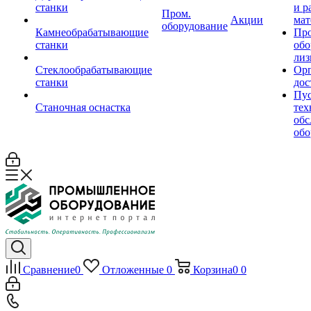
станки
и р
Пром.
Акции
мат
оборудование
Камнеобрабатывающие
Пр
станки
обо
лиз
Стеклообрабатывающие
Орг
станки
дос
Пус
Станочная оснастка
тех
обс
обо
Сравнение
0
Отложенные
0
Корзина
0
0