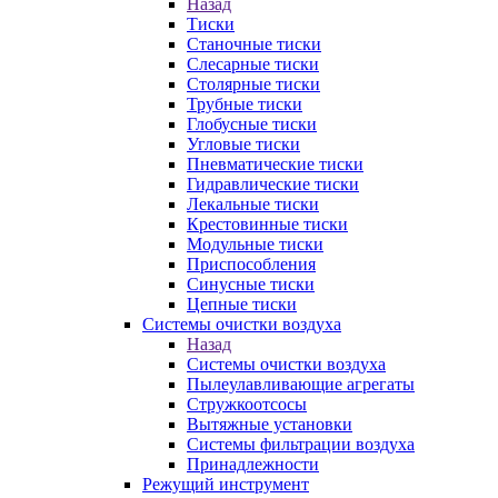
Назад
Тиски
Станочные тиски
Слесарные тиски
Столярные тиски
Трубные тиски
Глобусные тиски
Угловые тиски
Пневматические тиски
Гидравлические тиски
Лекальные тиски
Крестовинные тиски
Модульные тиски
Приспособления
Синусные тиски
Цепные тиски
Системы очистки воздуха
Назад
Системы очистки воздуха
Пылеулавливающие агрегаты
Стружкоотсосы
Вытяжные установки
Системы фильтрации воздуха
Принадлежности
Режущий инструмент