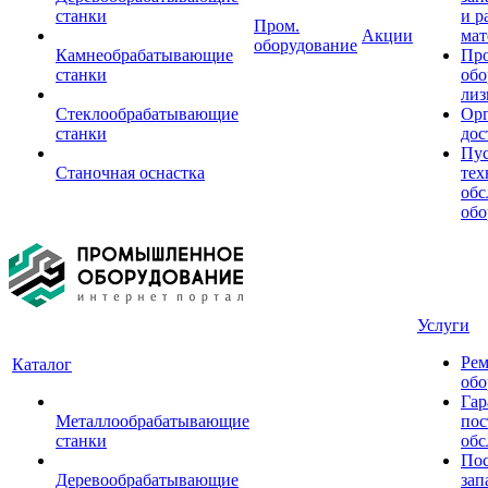
станки
и р
Пром.
Акции
мат
оборудование
Камнеобрабатывающие
Пр
станки
обо
лиз
Стеклообрабатывающие
Орг
станки
дос
Пус
Станочная оснастка
тех
обс
обо
Услуги
Рем
Каталог
обо
Гар
Металлообрабатывающие
пос
станки
обс
Пос
Деревообрабатывающие
зап