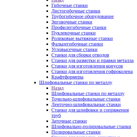
Гибочные станки
Листогибочные станки
Трубогибочное оборудование
Зиговочные станки
Профилегибочные станки
Пуклевочные станки
Роликовые вытяжные станки
Фальцегибочные станки
Угловысечные станки
Станки для сборки отводов
Станки для размотки и правки металла
Станки для изготовления конусов
Станки для изготовления гофроколена
Крафтформеры
Шлифовальные станки по металлу
Назад
Шлифовальные станки по металлу
Точильно-шлифовальные станки
Ленточно-шлифовальные станки
Станки для шлифовки и сопряжения
труб
Заточные станки
Шлифовально-полировальные станки
Полировальные станки