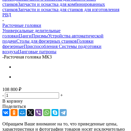
станков
Запчасти и оснастка для комбинированных
станков
Запчасти и оснастка для станков для изготовления
РВД
-
Расточные головки
Универсальные делительные
головки
Цанги
Призмы
Устройства автоматической
подачи
Столы для фрезерных станков
Головки
фрезерные
Приспособления
Системы подготовки
воздуха
Цанговые патроны
-
Расточная головка МК3
108 800
₽
-
+
В корзину
Поделиться
Обращаем Ваше внимание на то, что приведенные цены,
характеристики и фотографии товаров носят исключительно