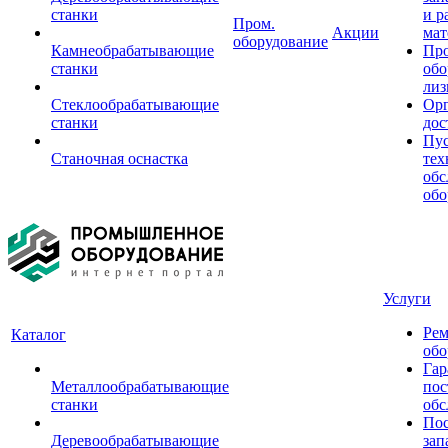
станки
и р
Пром.
Акции
мат
оборудование
Камнеобрабатывающие
Пр
станки
обо
лиз
Стеклообрабатывающие
Орг
станки
дос
Пус
Станочная оснастка
тех
обс
обо
Услуги
Рем
Каталог
обо
Гар
Металлообрабатывающие
пос
станки
обс
Пос
Деревообрабатывающие
зап