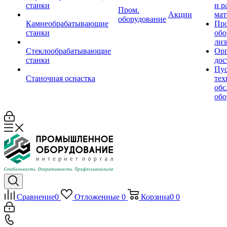
станки
и р
Пром.
Акции
мат
оборудование
Камнеобрабатывающие
Пр
станки
обо
лиз
Стеклообрабатывающие
Орг
станки
дос
Пус
Станочная оснастка
тех
обс
обо
Сравнение
0
Отложенные
0
Корзина
0
0