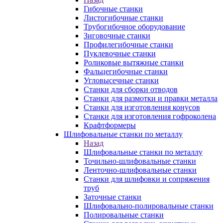
Гибочные станки
Листогибочные станки
Трубогибочное оборудование
Зиговочные станки
Профилегибочные станки
Пуклевочные станки
Роликовые вытяжные станки
Фальцегибочные станки
Угловысечные станки
Станки для сборки отводов
Станки для размотки и правки металла
Станки для изготовления конусов
Станки для изготовления гофроколена
Крафтформеры
Шлифовальные станки по металлу
Назад
Шлифовальные станки по металлу
Точильно-шлифовальные станки
Ленточно-шлифовальные станки
Станки для шлифовки и сопряжения
труб
Заточные станки
Шлифовально-полировальные станки
Полировальные станки