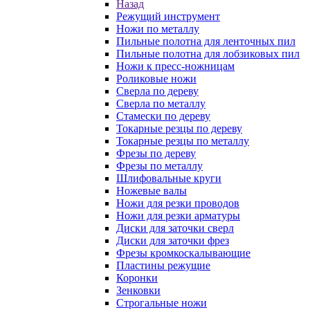
Назад
Режущий инструмент
Ножи по металлу
Пильные полотна для ленточных пил
Пильные полотна для лобзиковых пил
Ножи к пресс-ножницам
Роликовые ножи
Сверла по дереву
Сверла по металлу
Стамески по дереву
Токарные резцы по дереву
Токарные резцы по металлу
Фрезы по дереву
Фрезы по металлу
Шлифовальные круги
Ножевые валы
Ножи для резки проводов
Ножи для резки арматуры
Диски для заточки сверл
Диски для заточки фрез
Фрезы кромкоскалывающие
Пластины режущие
Коронки
Зенковки
Строгальные ножи