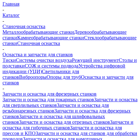
Главная
-
Каталог
-
Станочная оснастка
Металлообрабатывающие станки
Деревообрабатывающие
станки
Камнеобрабатывающие станки
Стеклообрабатывающие
станки
Станочная оснастка
-
Оснастка и запчасти для станков
Тиски
Системы очистки воздуха
Режущий инструмент
Столы и
подставки
СОЖ и системы подвода
Устройства цифровой
индикации (УЦИ)
Светильники для
станков
Виброопоры
Опоры для труб
Оснастка и запчасти для
станков
-
Запчасти и оснастка для фрезерных станков
Запчасти и оснастка для токарных станков
Запчасти и оснастка
для сверлильных станков
Запчасти и оснастка для
резьбонарезных станков
Запчасти и оснастка для фрезерных
станков
Запчасти и оснастка для шлифовальных
станков
Запчасти и оснастка для отрезных станков
Запчасти и
оснастка для гибочных станков
Запчасти и оснастка для
прессов и КПО
Запчасти и оснастка для станков для обработки
проводов
Запчасти и оснастка для намоточных