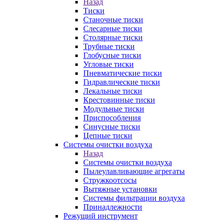
Назад
Тиски
Станочные тиски
Слесарные тиски
Столярные тиски
Трубные тиски
Глобусные тиски
Угловые тиски
Пневматические тиски
Гидравлические тиски
Лекальные тиски
Крестовинные тиски
Модульные тиски
Приспособления
Синусные тиски
Цепные тиски
Системы очистки воздуха
Назад
Системы очистки воздуха
Пылеулавливающие агрегаты
Стружкоотсосы
Вытяжные установки
Системы фильтрации воздуха
Принадлежности
Режущий инструмент