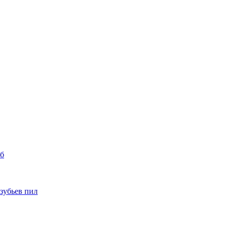
уб
 зубьев пил