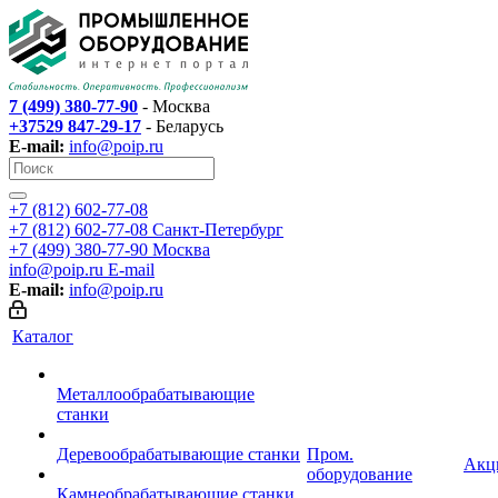
7 (499) 380-77-90
- Москва
+37529 847-29-17
- Беларусь
E-mail:
info@poip.ru
+7 (812) 602-77-08
+7 (812) 602-77-08
Санкт-Петербург
+7 (499) 380-77-90
Москва
info@poip.ru
E-mail
E-mail:
info@poip.ru
Каталог
Металлообрабатывающие
станки
Деревообрабатывающие станки
Пром.
Акц
оборудование
Камнеобрабатывающие станки