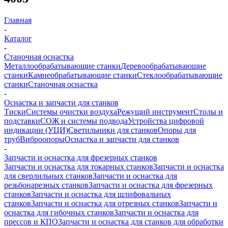
Главная
-
Каталог
-
Станочная оснастка
Металлообрабатывающие станки
Деревообрабатывающие
станки
Камнеобрабатывающие станки
Стеклообрабатывающие
станки
Станочная оснастка
-
Оснастка и запчасти для станков
Тиски
Системы очистки воздуха
Режущий инструмент
Столы и
подставки
СОЖ и системы подвода
Устройства цифровой
индикации (УЦИ)
Светильники для станков
Опоры для
труб
Виброопоры
Оснастка и запчасти для станков
-
Запчасти и оснастка для фрезерных станков
Запчасти и оснастка для токарных станков
Запчасти и оснастка
для сверлильных станков
Запчасти и оснастка для
резьбонарезных станков
Запчасти и оснастка для фрезерных
станков
Запчасти и оснастка для шлифовальных
станков
Запчасти и оснастка для отрезных станков
Запчасти и
оснастка для гибочных станков
Запчасти и оснастка для
прессов и КПО
Запчасти и оснастка для станков для обработки