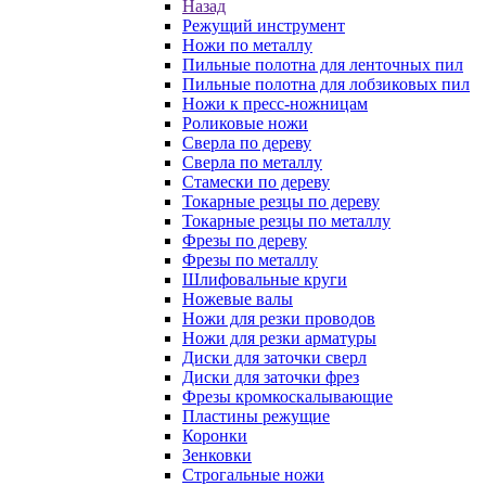
Назад
Режущий инструмент
Ножи по металлу
Пильные полотна для ленточных пил
Пильные полотна для лобзиковых пил
Ножи к пресс-ножницам
Роликовые ножи
Сверла по дереву
Сверла по металлу
Стамески по дереву
Токарные резцы по дереву
Токарные резцы по металлу
Фрезы по дереву
Фрезы по металлу
Шлифовальные круги
Ножевые валы
Ножи для резки проводов
Ножи для резки арматуры
Диски для заточки сверл
Диски для заточки фрез
Фрезы кромкоскалывающие
Пластины режущие
Коронки
Зенковки
Строгальные ножи