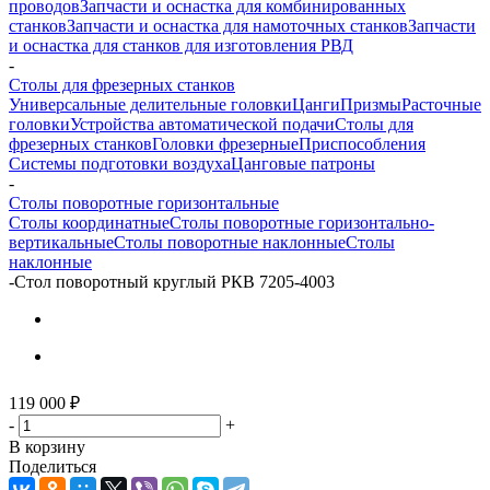
проводов
Запчасти и оснастка для комбинированных
станков
Запчасти и оснастка для намоточных станков
Запчасти
и оснастка для станков для изготовления РВД
-
Столы для фрезерных станков
Универсальные делительные головки
Цанги
Призмы
Расточные
головки
Устройства автоматической подачи
Столы для
фрезерных станков
Головки фрезерные
Приспособления
Системы подготовки воздуха
Цанговые патроны
-
Столы поворотные горизонтальные
Столы координатные
Столы поворотные горизонтально-
вертикальные
Столы поворотные наклонные
Столы
наклонные
-
Стол поворотный круглый РКВ 7205-4003
119 000
₽
-
+
В корзину
Поделиться