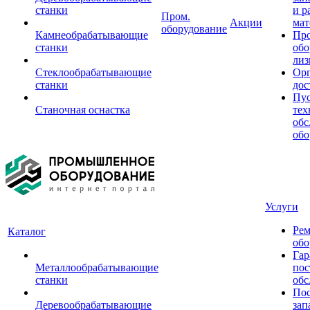
станки
и р
Пром.
Акции
мат
оборудование
Камнеобрабатывающие
Пр
станки
обо
лиз
Стеклообрабатывающие
Орг
станки
дос
Пус
Станочная оснастка
тех
обс
обо
Услуги
Рем
Каталог
обо
Гар
Металлообрабатывающие
пос
станки
обс
Пос
Деревообрабатывающие
зап