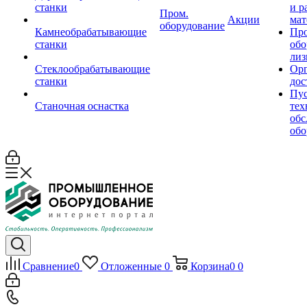
станки
и р
Пром.
Акции
мат
оборудование
Камнеобрабатывающие
Пр
станки
обо
лиз
Стеклообрабатывающие
Орг
станки
дос
Пус
Станочная оснастка
тех
обс
обо
Сравнение
0
Отложенные
0
Корзина
0
0