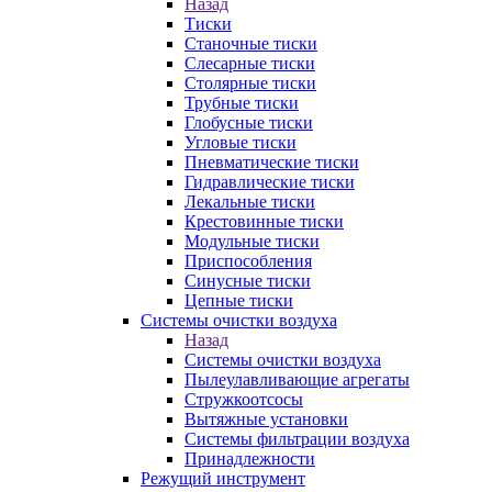
Назад
Тиски
Станочные тиски
Слесарные тиски
Столярные тиски
Трубные тиски
Глобусные тиски
Угловые тиски
Пневматические тиски
Гидравлические тиски
Лекальные тиски
Крестовинные тиски
Модульные тиски
Приспособления
Синусные тиски
Цепные тиски
Системы очистки воздуха
Назад
Системы очистки воздуха
Пылеулавливающие агрегаты
Стружкоотсосы
Вытяжные установки
Системы фильтрации воздуха
Принадлежности
Режущий инструмент