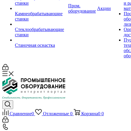
станки
и р
Пром.
Акции
мат
оборудование
Камнеобрабатывающие
Пр
станки
обо
лиз
Стеклообрабатывающие
Орг
станки
дос
Пус
Станочная оснастка
тех
обс
обо
Сравнение
0
Отложенные
0
Корзина
0
0