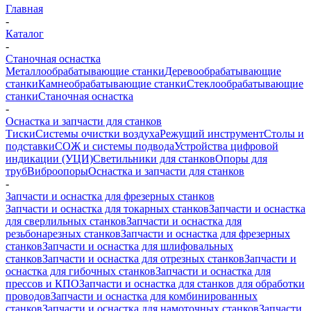
Главная
-
Каталог
-
Станочная оснастка
Металлообрабатывающие станки
Деревообрабатывающие
станки
Камнеобрабатывающие станки
Стеклообрабатывающие
станки
Станочная оснастка
-
Оснастка и запчасти для станков
Тиски
Системы очистки воздуха
Режущий инструмент
Столы и
подставки
СОЖ и системы подвода
Устройства цифровой
индикации (УЦИ)
Светильники для станков
Опоры для
труб
Виброопоры
Оснастка и запчасти для станков
-
Запчасти и оснастка для фрезерных станков
Запчасти и оснастка для токарных станков
Запчасти и оснастка
для сверлильных станков
Запчасти и оснастка для
резьбонарезных станков
Запчасти и оснастка для фрезерных
станков
Запчасти и оснастка для шлифовальных
станков
Запчасти и оснастка для отрезных станков
Запчасти и
оснастка для гибочных станков
Запчасти и оснастка для
прессов и КПО
Запчасти и оснастка для станков для обработки
проводов
Запчасти и оснастка для комбинированных
станков
Запчасти и оснастка для намоточных станков
Запчасти