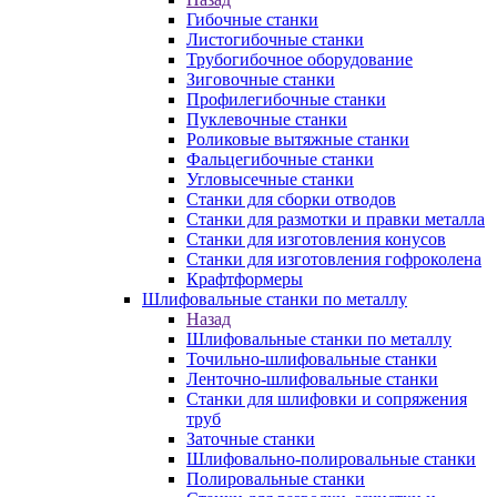
Гибочные станки
Листогибочные станки
Трубогибочное оборудование
Зиговочные станки
Профилегибочные станки
Пуклевочные станки
Роликовые вытяжные станки
Фальцегибочные станки
Угловысечные станки
Станки для сборки отводов
Станки для размотки и правки металла
Станки для изготовления конусов
Станки для изготовления гофроколена
Крафтформеры
Шлифовальные станки по металлу
Назад
Шлифовальные станки по металлу
Точильно-шлифовальные станки
Ленточно-шлифовальные станки
Станки для шлифовки и сопряжения
труб
Заточные станки
Шлифовально-полировальные станки
Полировальные станки