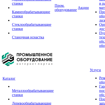
станки
и р
Пром.
Акции
мат
оборудование
Камнеобрабатывающие
Пр
станки
обо
лиз
Стеклообрабатывающие
Орг
станки
дос
Пус
Станочная оснастка
тех
обс
обо
Услуги
Рем
Каталог
обо
Гар
Металлообрабатывающие
пос
станки
обс
Пос
Деревообрабатывающие
зап