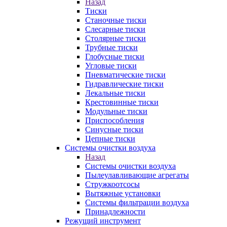
Назад
Тиски
Станочные тиски
Слесарные тиски
Столярные тиски
Трубные тиски
Глобусные тиски
Угловые тиски
Пневматические тиски
Гидравлические тиски
Лекальные тиски
Крестовинные тиски
Модульные тиски
Приспособления
Синусные тиски
Цепные тиски
Системы очистки воздуха
Назад
Системы очистки воздуха
Пылеулавливающие агрегаты
Стружкоотсосы
Вытяжные установки
Системы фильтрации воздуха
Принадлежности
Режущий инструмент