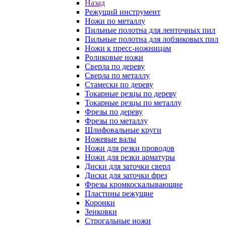
Назад
Режущий инструмент
Ножи по металлу
Пильные полотна для ленточных пил
Пильные полотна для лобзиковых пил
Ножи к пресс-ножницам
Роликовые ножи
Сверла по дереву
Сверла по металлу
Стамески по дереву
Токарные резцы по дереву
Токарные резцы по металлу
Фрезы по дереву
Фрезы по металлу
Шлифовальные круги
Ножевые валы
Ножи для резки проводов
Ножи для резки арматуры
Диски для заточки сверл
Диски для заточки фрез
Фрезы кромкоскалывающие
Пластины режущие
Коронки
Зенковки
Строгальные ножи