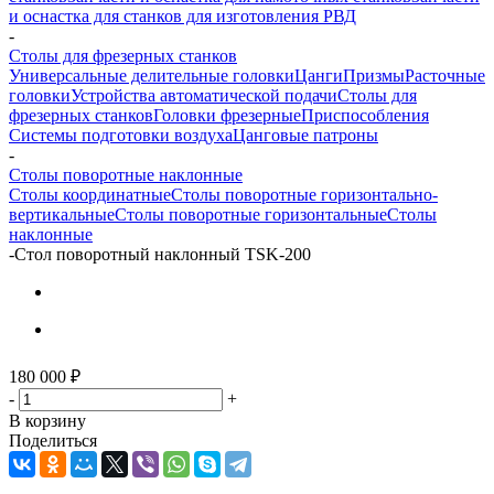
и оснастка для станков для изготовления РВД
-
Столы для фрезерных станков
Универсальные делительные головки
Цанги
Призмы
Расточные
головки
Устройства автоматической подачи
Столы для
фрезерных станков
Головки фрезерные
Приспособления
Системы подготовки воздуха
Цанговые патроны
-
Столы поворотные наклонные
Столы координатные
Столы поворотные горизонтально-
вертикальные
Столы поворотные горизонтальные
Столы
наклонные
-
Стол поворотный наклонный TSK-200
180 000
₽
-
+
В корзину
Поделиться