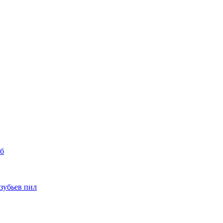
уб
 зубьев пил