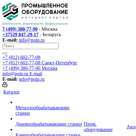
7 (499) 380-77-90
- Москва
+37529 847-29-17
- Беларусь
E-mail:
info@poip.ru
+7 (812) 602-77-08
+7 (812) 602-77-08
Санкт-Петербург
+7 (499) 380-77-90
Москва
info@poip.ru
E-mail
E-mail:
info@poip.ru
Каталог
Металлообрабатывающие
станки
Деревообрабатывающие станки
Пром.
Акц
оборудование
Камнеобрабатывающие станки