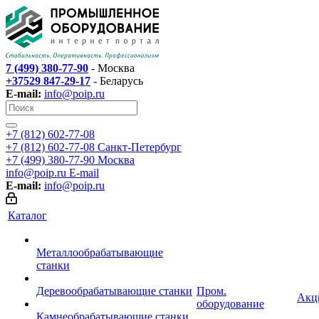
7 (499) 380-77-90
- Москва
+37529 847-29-17
- Беларусь
E-mail:
info@poip.ru
+7 (812) 602-77-08
+7 (812) 602-77-08
Санкт-Петербург
+7 (499) 380-77-90
Москва
info@poip.ru
E-mail
E-mail:
info@poip.ru
Каталог
Металлообрабатывающие
станки
Деревообрабатывающие станки
Пром.
Акц
оборудование
Камнеобрабатывающие станки