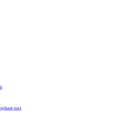
уб
 зубьев пил