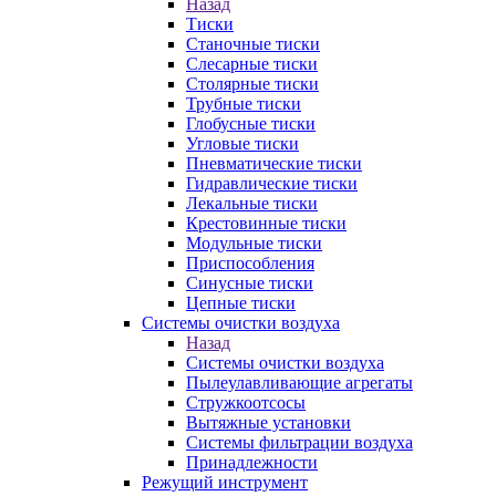
Назад
Тиски
Станочные тиски
Слесарные тиски
Столярные тиски
Трубные тиски
Глобусные тиски
Угловые тиски
Пневматические тиски
Гидравлические тиски
Лекальные тиски
Крестовинные тиски
Модульные тиски
Приспособления
Синусные тиски
Цепные тиски
Системы очистки воздуха
Назад
Системы очистки воздуха
Пылеулавливающие агрегаты
Стружкоотсосы
Вытяжные установки
Системы фильтрации воздуха
Принадлежности
Режущий инструмент