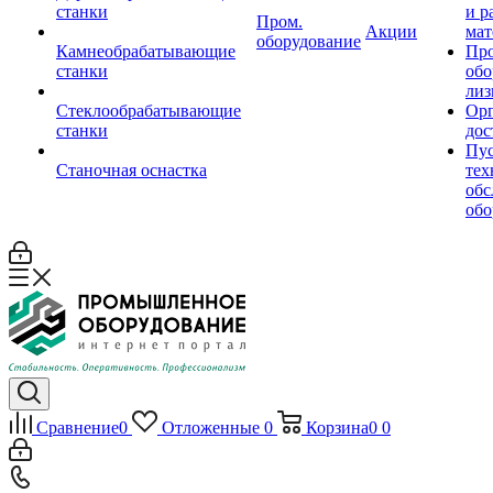
станки
и р
Пром.
Акции
мат
оборудование
Камнеобрабатывающие
Пр
станки
обо
лиз
Стеклообрабатывающие
Орг
станки
дос
Пус
Станочная оснастка
тех
обс
обо
Сравнение
0
Отложенные
0
Корзина
0
0