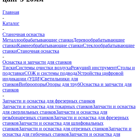
Главная
-
Каталог
-
Станочная оснастка
Металлообрабатывающие станки
Деревообрабатывающие
станки
Камнеобрабатывающие станки
Стеклообрабатывающие
станки
Станочная оснастка
-
Оснастка и запчасти для станков
Тиски
Системы очистки воздуха
Режущий инструмент
Столы и
подставки
СОЖ и системы подвода
Устройства цифровой
индикации (УЦИ)
Светильники для
станков
Виброопоры
Опоры для труб
Оснастка и запчасти для
станков
-
Запчасти и оснастка для фрезерных станков
Запчасти и оснастка для токарных станков
Запчасти и оснастка
для сверлильных станков
Запчасти и оснастка для
резьбонарезных станков
Запчасти и оснастка для фрезерных
станков
Запчасти и оснастка для шлифовальных
станков
Запчасти и оснастка для отрезных станков
Запчасти и
оснастка для гибочных станков
Запчасти и оснастка для