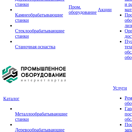
станки
и р
Пром.
Акции
мат
оборудование
Камнеобрабатывающие
Пр
станки
обо
лиз
Стеклообрабатывающие
Орг
станки
дос
Пус
Станочная оснастка
тех
обс
обо
Услуги
Рем
Каталог
обо
Гар
Металлообрабатывающие
пос
станки
обс
Пос
Деревообрабатывающие
зап