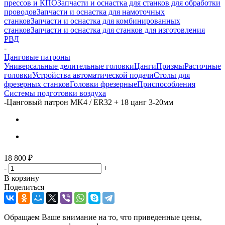
прессов и КПО
Запчасти и оснастка для станков для обработки
проводов
Запчасти и оснастка для намоточных
станков
Запчасти и оснастка для комбинированных
станков
Запчасти и оснастка для станков для изготовления
РВД
-
Цанговые патроны
Универсальные делительные головки
Цанги
Призмы
Расточные
головки
Устройства автоматической подачи
Столы для
фрезерных станков
Головки фрезерные
Приспособления
Системы подготовки воздуха
-
Цанговый патрон MK4 / ER32 + 18 цанг 3-20мм
18 800
₽
-
+
В корзину
Поделиться
Обращаем Ваше внимание на то, что приведенные цены,