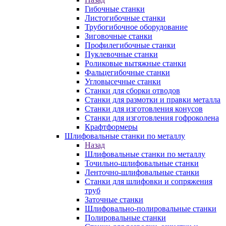
Гибочные станки
Листогибочные станки
Трубогибочное оборудование
Зиговочные станки
Профилегибочные станки
Пуклевочные станки
Роликовые вытяжные станки
Фальцегибочные станки
Угловысечные станки
Станки для сборки отводов
Станки для размотки и правки металла
Станки для изготовления конусов
Станки для изготовления гофроколена
Крафтформеры
Шлифовальные станки по металлу
Назад
Шлифовальные станки по металлу
Точильно-шлифовальные станки
Ленточно-шлифовальные станки
Станки для шлифовки и сопряжения
труб
Заточные станки
Шлифовально-полировальные станки
Полировальные станки