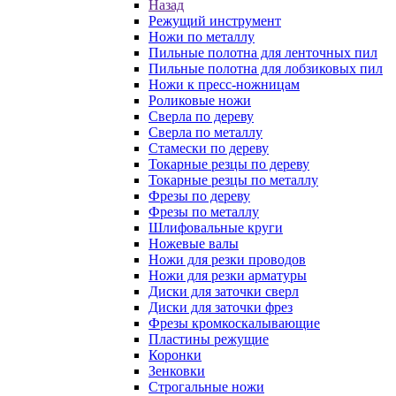
Назад
Режущий инструмент
Ножи по металлу
Пильные полотна для ленточных пил
Пильные полотна для лобзиковых пил
Ножи к пресс-ножницам
Роликовые ножи
Сверла по дереву
Сверла по металлу
Стамески по дереву
Токарные резцы по дереву
Токарные резцы по металлу
Фрезы по дереву
Фрезы по металлу
Шлифовальные круги
Ножевые валы
Ножи для резки проводов
Ножи для резки арматуры
Диски для заточки сверл
Диски для заточки фрез
Фрезы кромкоскалывающие
Пластины режущие
Коронки
Зенковки
Строгальные ножи