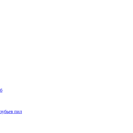
уб
 зубьев пил