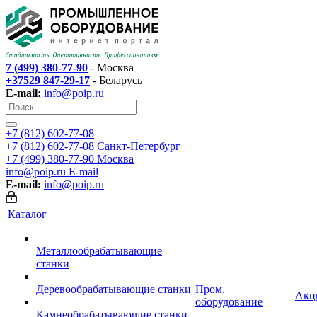
7 (499) 380-77-90
- Москва
+37529 847-29-17
- Беларусь
E-mail:
info@poip.ru
+7 (812) 602-77-08
+7 (812) 602-77-08
Санкт-Петербург
+7 (499) 380-77-90
Москва
info@poip.ru
E-mail
E-mail:
info@poip.ru
Каталог
Металлообрабатывающие
станки
Деревообрабатывающие станки
Пром.
Акц
оборудование
Камнеобрабатывающие станки