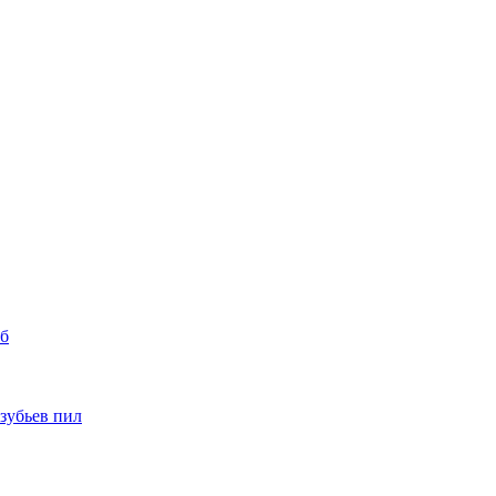
уб
 зубьев пил