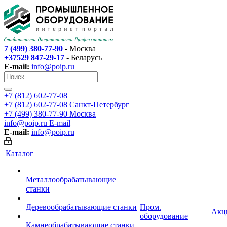
7 (499) 380-77-90
- Москва
+37529 847-29-17
- Беларусь
E-mail:
info@poip.ru
+7 (812) 602-77-08
+7 (812) 602-77-08
Санкт-Петербург
+7 (499) 380-77-90
Москва
info@poip.ru
E-mail
E-mail:
info@poip.ru
Каталог
Металлообрабатывающие
станки
Деревообрабатывающие станки
Пром.
Акц
оборудование
Камнеобрабатывающие станки