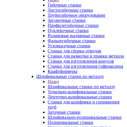
Гибочные станки
Листогибочные станки
Трубогибочное оборудование
Зиговочные станки
Профилегибочные станки
Пуклевочные станки
Роликовые вытяжные станки
Фальцегибочные станки
Угловысечные станки
Станки для сборки отводов
Станки для размотки и правки металла
Станки для изготовления конусов
Станки для изготовления гофроколена
Крафтформеры
Шлифовальные станки по металлу
Назад
Шлифовальные станки по металлу
Точильно-шлифовальные станки
Ленточно-шлифовальные станки
Станки для шлифовки и сопряжения
труб
Заточные станки
Шлифовально-полировальные станки
Полировальные станки