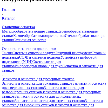
Главная
-
Каталог
-
Станочная оснастка
Металлообрабатывающие станки
Деревообрабатывающие
станки
Камнеобрабатывающие станки
Стеклообрабатывающие
станки
Станочная оснастка
-
Оснастка и запчасти для станков
Тиски
Системы очистки воздуха
Режущий инструмент
Столы и
подставки
СОЖ и системы подвода
Устройства цифровой
индикации (УЦИ)
Светильники для
станков
Виброопоры
Опоры для труб
Оснастка и запчасти для
станков
-
Запчасти и оснастка для фрезерных станков
Запчасти и оснастка для токарных станков
Запчасти и оснастка
для сверлильных станков
Запчасти и оснастка для
резьбонарезных станков
Запчасти и оснастка для фрезерных
станков
Запчасти и оснастка для шлифовальных
станков
Запчасти и оснастка для отрезных станков
Запчасти и
оснастка для гибочных станков
Запчасти и оснастка для