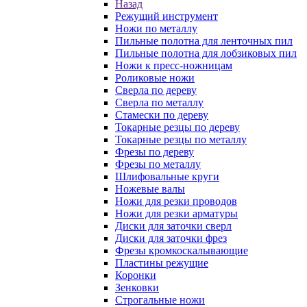
Назад
Режущий инструмент
Ножи по металлу
Пильные полотна для ленточных пил
Пильные полотна для лобзиковых пил
Ножи к пресс-ножницам
Роликовые ножи
Сверла по дереву
Сверла по металлу
Стамески по дереву
Токарные резцы по дереву
Токарные резцы по металлу
Фрезы по дереву
Фрезы по металлу
Шлифовальные круги
Ножевые валы
Ножи для резки проводов
Ножи для резки арматуры
Диски для заточки сверл
Диски для заточки фрез
Фрезы кромкоскалывающие
Пластины режущие
Коронки
Зенковки
Строгальные ножи