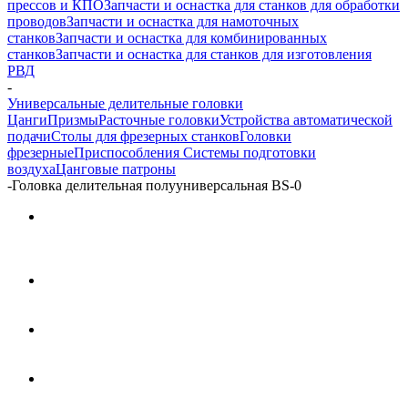
прессов и КПО
Запчасти и оснастка для станков для обработки
проводов
Запчасти и оснастка для намоточных
станков
Запчасти и оснастка для комбинированных
станков
Запчасти и оснастка для станков для изготовления
РВД
-
Универсальные делительные головки
Цанги
Призмы
Расточные головки
Устройства автоматической
подачи
Столы для фрезерных станков
Головки
фрезерные
Приспособления
Системы подготовки
воздуха
Цанговые патроны
-
Головка делительная полууниверсальная BS-0