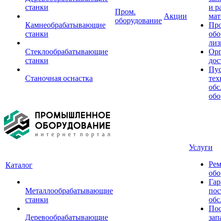
станки
и р
Пром.
Акции
мат
оборудование
Камнеобрабатывающие
Пр
станки
обо
лиз
Стеклообрабатывающие
Орг
станки
дос
Пус
Станочная оснастка
тех
обс
обо
Услуги
Рем
Каталог
обо
Гар
Металлообрабатывающие
пос
станки
обс
Пос
Деревообрабатывающие
зап