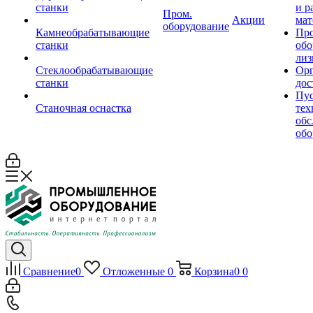
станки
и р
Пром.
Акции
мат
оборудование
Камнеобрабатывающие
Пр
станки
обо
лиз
Стеклообрабатывающие
Орг
станки
дос
Пус
Станочная оснастка
тех
обс
обо
Сравнение
0
Отложенные
0
Корзина
0
0