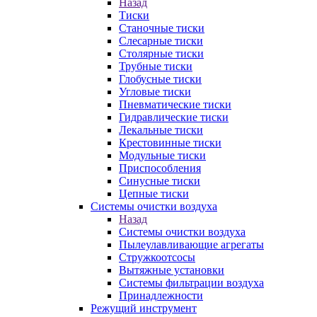
Назад
Тиски
Станочные тиски
Слесарные тиски
Столярные тиски
Трубные тиски
Глобусные тиски
Угловые тиски
Пневматические тиски
Гидравлические тиски
Лекальные тиски
Крестовинные тиски
Модульные тиски
Приспособления
Синусные тиски
Цепные тиски
Системы очистки воздуха
Назад
Системы очистки воздуха
Пылеулавливающие агрегаты
Стружкоотсосы
Вытяжные установки
Системы фильтрации воздуха
Принадлежности
Режущий инструмент