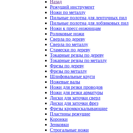
Назад
Режущий инструмент
Ножи по металлу
Пильные полотна для ленточных пил
Пильные полотна для лобзиковых пил
Ножи к пресс-ножницам
Роликовые ножи
Сверла по дереву
Сверла по металлу
Стамески по дереву
Токарные резцы по дереву
Токарные резцы по металлу
Фрезы по дереву
Фрезы по металлу
Шлифовальные круги
Ножевые валы
Ножи для резки проводов
Ножи для резки арматуры
Диски для заточки сверл
Диски для заточки фрез
Фрезы кромкоскалывающие
Пластины режущие
Коронки
Зенковки
Строгальные ножи