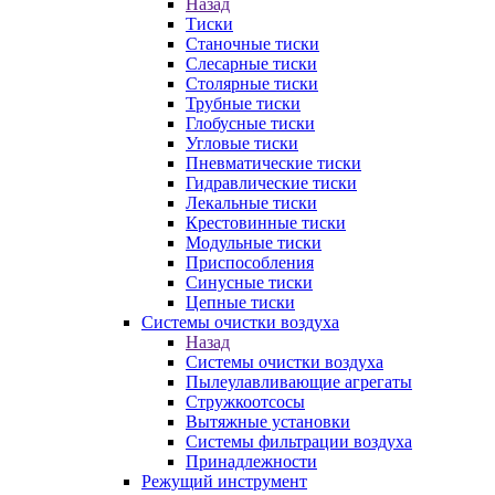
Назад
Тиски
Станочные тиски
Слесарные тиски
Столярные тиски
Трубные тиски
Глобусные тиски
Угловые тиски
Пневматические тиски
Гидравлические тиски
Лекальные тиски
Крестовинные тиски
Модульные тиски
Приспособления
Синусные тиски
Цепные тиски
Системы очистки воздуха
Назад
Системы очистки воздуха
Пылеулавливающие агрегаты
Стружкоотсосы
Вытяжные установки
Системы фильтрации воздуха
Принадлежности
Режущий инструмент