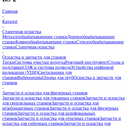
Главная
-
Каталог
-
Станочная оснастка
Металлообрабатывающие станки
Деревообрабатывающие
станки
Камнеобрабатывающие станки
Стеклообрабатывающие
станки
Станочная оснастка
-
Оснастка и запчасти для станков
Тиски
Системы очистки воздуха
Режущий инструмент
Столы и
подставки
СОЖ и системы подвода
Устройства цифровой
индикации (УЦИ)
Светильники для
станков
Виброопоры
Опоры для труб
Оснастка и запчасти для
станков
-
Запчасти и оснастка для фрезерных станков
Запчасти и оснастка для токарных станков
Запчасти и оснастка
для сверлильных станков
Запчасти и оснастка для
резьбонарезных станков
Запчасти и оснастка для фрезерных
станков
Запчасти и оснастка для шлифовальных
станков
Запчасти и оснастка для отрезных станков
Запчасти и
оснастка для гибочных станков
Запчасти и оснастка для