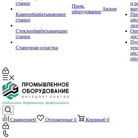
станки
и р
Пром.
Акции
мат
оборудование
Камнеобрабатывающие
Пр
станки
обо
лиз
Стеклообрабатывающие
Орг
станки
дос
Пус
Станочная оснастка
тех
обс
обо
Сравнение
0
Отложенные
0
Корзина
0
0