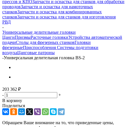
прессов и КПО
Запчасти и оснастка для станков для обработки
проводов
Запчасти и оснастка для намоточных
станков
Запчасти и оснастка для комбинированных
станков
Запчасти и оснастка для станков для изготовления
РВД
-
Универсальные делительные головки
Цанги
Призмы
Расточные головки
Устройства автоматической
подачи
Столы для фрезерных станков
Головки
фрезерные
Приспособления
Системы подготовки
воздуха
Цанговые патроны
-
Универсальная делительная головка BS-2
203 362
₽
-
+
В корзину
Поделиться
Обращаем Ваше внимание на то, что приведенные цены,