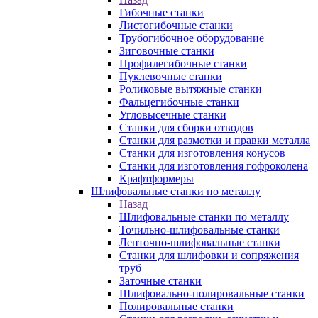
Гибочные станки
Листогибочные станки
Трубогибочное оборудование
Зиговочные станки
Профилегибочные станки
Пуклевочные станки
Роликовые вытяжные станки
Фальцегибочные станки
Угловысечные станки
Станки для сборки отводов
Станки для размотки и правки металла
Станки для изготовления конусов
Станки для изготовления гофроколена
Крафтформеры
Шлифовальные станки по металлу
Назад
Шлифовальные станки по металлу
Точильно-шлифовальные станки
Ленточно-шлифовальные станки
Станки для шлифовки и сопряжения
труб
Заточные станки
Шлифовально-полировальные станки
Полировальные станки