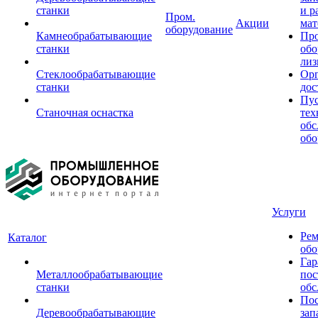
станки
и р
Пром.
Акции
мат
оборудование
Камнеобрабатывающие
Пр
станки
обо
лиз
Стеклообрабатывающие
Орг
станки
дос
Пус
Станочная оснастка
тех
обс
обо
Услуги
Рем
Каталог
обо
Гар
Металлообрабатывающие
пос
станки
обс
Пос
Деревообрабатывающие
зап