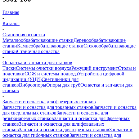
Главная
-
Каталог
-
Станочная оснастка
Металлообрабатывающие станки
Деревообрабатывающие
станки
Камнеобрабатывающие станки
Стеклообрабатывающие
станки
Станочная оснастка
-
Оснастка и запчасти для станков
Тиски
Системы очистки воздуха
Режущий инструмент
Столы и
подставки
СОЖ и системы подвода
Устройства цифровой
индикации (УЦИ)
Светильники для
станков
Виброопоры
Опоры для труб
Оснастка и запчасти для
станков
-
Запчасти и оснастка для фрезерных станков
Запчасти и оснастка для токарных станков
Запчасти и оснастка
для сверлильных станков
Запчасти и оснастка для
резьбонарезных станков
Запчасти и оснастка для фрезерных
станков
Запчасти и оснастка для шлифовальных
станков
Запчасти и оснастка для отрезных станков
Запчасти и
оснастка для гибочных станков
Запчасти и оснастка для