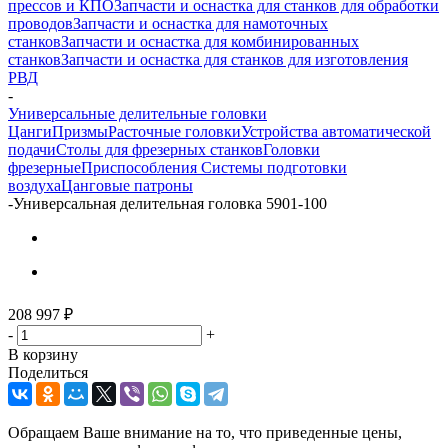
прессов и КПО
Запчасти и оснастка для станков для обработки
проводов
Запчасти и оснастка для намоточных
станков
Запчасти и оснастка для комбинированных
станков
Запчасти и оснастка для станков для изготовления
РВД
-
Универсальные делительные головки
Цанги
Призмы
Расточные головки
Устройства автоматической
подачи
Столы для фрезерных станков
Головки
фрезерные
Приспособления
Системы подготовки
воздуха
Цанговые патроны
-
Универсальная делительная головка 5901-100
208 997
₽
-
+
В корзину
Поделиться
Обращаем Ваше внимание на то, что приведенные цены,