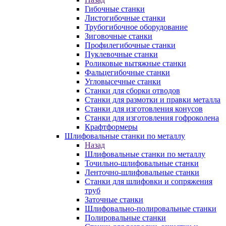
Гибочные станки
Листогибочные станки
Трубогибочное оборудование
Зиговочные станки
Профилегибочные станки
Пуклевочные станки
Роликовые вытяжные станки
Фальцегибочные станки
Угловысечные станки
Станки для сборки отводов
Станки для размотки и правки металла
Станки для изготовления конусов
Станки для изготовления гофроколена
Крафтформеры
Шлифовальные станки по металлу
Назад
Шлифовальные станки по металлу
Точильно-шлифовальные станки
Ленточно-шлифовальные станки
Станки для шлифовки и сопряжения
труб
Заточные станки
Шлифовально-полировальные станки
Полировальные станки