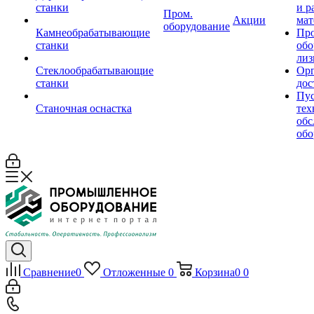
станки
и р
Пром.
Акции
мат
оборудование
Камнеобрабатывающие
Пр
станки
обо
лиз
Стеклообрабатывающие
Орг
станки
дос
Пус
Станочная оснастка
тех
обс
обо
Сравнение
0
Отложенные
0
Корзина
0
0