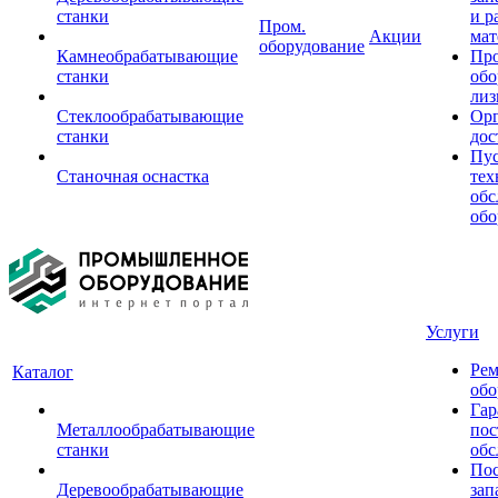
станки
и р
Пром.
Акции
мат
оборудование
Камнеобрабатывающие
Пр
станки
обо
лиз
Стеклообрабатывающие
Орг
станки
дос
Пус
Станочная оснастка
тех
обс
обо
Услуги
Рем
Каталог
обо
Гар
Металлообрабатывающие
пос
станки
обс
Пос
Деревообрабатывающие
зап