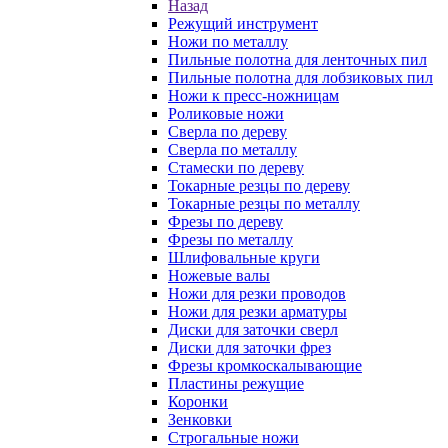
Назад
Режущий инструмент
Ножи по металлу
Пильные полотна для ленточных пил
Пильные полотна для лобзиковых пил
Ножи к пресс-ножницам
Роликовые ножи
Сверла по дереву
Сверла по металлу
Стамески по дереву
Токарные резцы по дереву
Токарные резцы по металлу
Фрезы по дереву
Фрезы по металлу
Шлифовальные круги
Ножевые валы
Ножи для резки проводов
Ножи для резки арматуры
Диски для заточки сверл
Диски для заточки фрез
Фрезы кромкоскалывающие
Пластины режущие
Коронки
Зенковки
Строгальные ножи