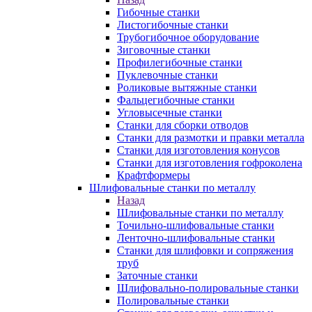
Гибочные станки
Листогибочные станки
Трубогибочное оборудование
Зиговочные станки
Профилегибочные станки
Пуклевочные станки
Роликовые вытяжные станки
Фальцегибочные станки
Угловысечные станки
Станки для сборки отводов
Станки для размотки и правки металла
Станки для изготовления конусов
Станки для изготовления гофроколена
Крафтформеры
Шлифовальные станки по металлу
Назад
Шлифовальные станки по металлу
Точильно-шлифовальные станки
Ленточно-шлифовальные станки
Станки для шлифовки и сопряжения
труб
Заточные станки
Шлифовально-полировальные станки
Полировальные станки