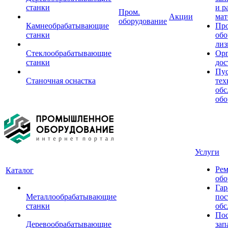
станки
и р
Пром.
Акции
мат
оборудование
Камнеобрабатывающие
Пр
станки
обо
лиз
Стеклообрабатывающие
Орг
станки
дос
Пус
Станочная оснастка
тех
обс
обо
Услуги
Рем
Каталог
обо
Гар
Металлообрабатывающие
пос
станки
обс
Пос
Деревообрабатывающие
зап