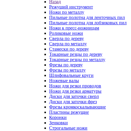
Назад
Режущий инструмент
Ножи по металлу
Пильные полотна для ленточных пил
Пильные полотна для лобзиковых пил
Ножи к пресс-ножницам
Роликовые ножи
Сверла по дереву
Сверла по металлу
Стамески по дереву
Токарные резцы по дереву
Токарные резцы по металлу
Фрезы по дереву
Фрезы по металлу
Шлифовальные круги
Ножевые валы
Ножи для резки проводов
Ножи для резки арматуры
Диски для заточки сверл
Диски для заточки фрез
Фрезы кромкоскалывающие
Пластины режущие
Коронки
Зенковки
Строгальные ножи