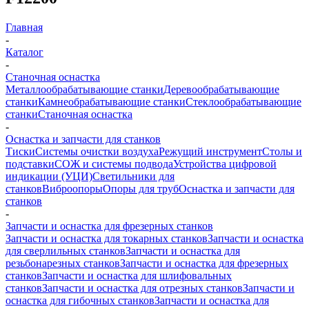
Главная
-
Каталог
-
Станочная оснастка
Металлообрабатывающие станки
Деревообрабатывающие
станки
Камнеобрабатывающие станки
Стеклообрабатывающие
станки
Станочная оснастка
-
Оснастка и запчасти для станков
Тиски
Системы очистки воздуха
Режущий инструмент
Столы и
подставки
СОЖ и системы подвода
Устройства цифровой
индикации (УЦИ)
Светильники для
станков
Виброопоры
Опоры для труб
Оснастка и запчасти для
станков
-
Запчасти и оснастка для фрезерных станков
Запчасти и оснастка для токарных станков
Запчасти и оснастка
для сверлильных станков
Запчасти и оснастка для
резьбонарезных станков
Запчасти и оснастка для фрезерных
станков
Запчасти и оснастка для шлифовальных
станков
Запчасти и оснастка для отрезных станков
Запчасти и
оснастка для гибочных станков
Запчасти и оснастка для