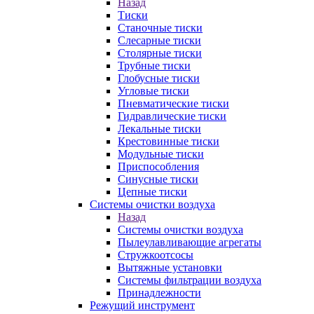
Назад
Тиски
Станочные тиски
Слесарные тиски
Столярные тиски
Трубные тиски
Глобусные тиски
Угловые тиски
Пневматические тиски
Гидравлические тиски
Лекальные тиски
Крестовинные тиски
Модульные тиски
Приспособления
Синусные тиски
Цепные тиски
Системы очистки воздуха
Назад
Системы очистки воздуха
Пылеулавливающие агрегаты
Стружкоотсосы
Вытяжные установки
Системы фильтрации воздуха
Принадлежности
Режущий инструмент