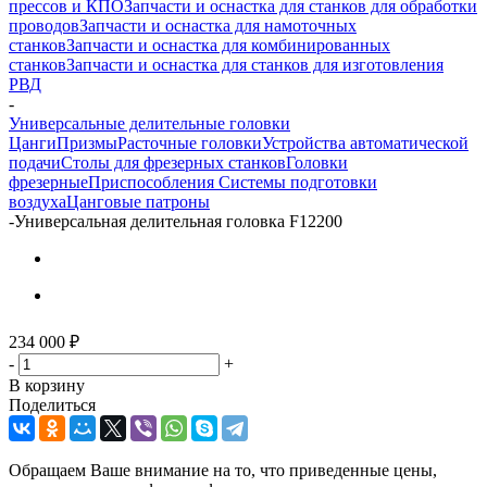
прессов и КПО
Запчасти и оснастка для станков для обработки
проводов
Запчасти и оснастка для намоточных
станков
Запчасти и оснастка для комбинированных
станков
Запчасти и оснастка для станков для изготовления
РВД
-
Универсальные делительные головки
Цанги
Призмы
Расточные головки
Устройства автоматической
подачи
Столы для фрезерных станков
Головки
фрезерные
Приспособления
Системы подготовки
воздуха
Цанговые патроны
-
Универсальная делительная головка F12200
234 000
₽
-
+
В корзину
Поделиться
Обращаем Ваше внимание на то, что приведенные цены,