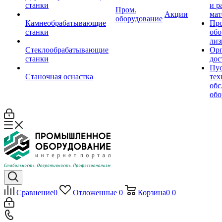
станки
и р
Пром.
Акции
мат
оборудование
Камнеобрабатывающие
Пр
станки
обо
лиз
Стеклообрабатывающие
Орг
станки
дос
Пус
Станочная оснастка
тех
обс
обо
Сравнение
0
Отложенные
0
Корзина
0
0