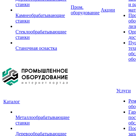
станки
и р
Пром.
Акции
мат
оборудование
Камнеобрабатывающие
Пр
станки
обо
лиз
Стеклообрабатывающие
Орг
станки
дос
Пус
Станочная оснастка
тех
обс
обо
Услуги
Рем
Каталог
обо
Гар
Металлообрабатывающие
пос
станки
обс
Пос
Деревообрабатывающие
зап