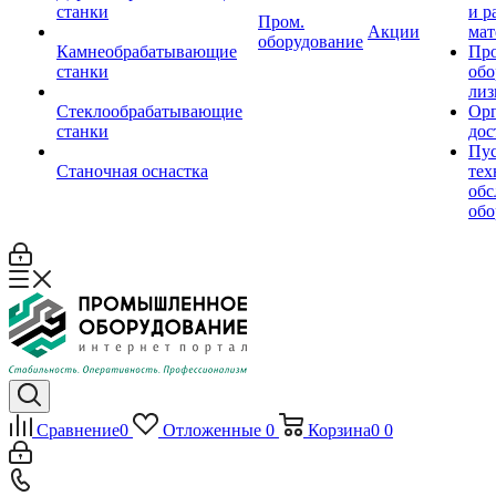
станки
и р
Пром.
Акции
мат
оборудование
Камнеобрабатывающие
Пр
станки
обо
лиз
Стеклообрабатывающие
Орг
станки
дос
Пус
Станочная оснастка
тех
обс
обо
Сравнение
0
Отложенные
0
Корзина
0
0