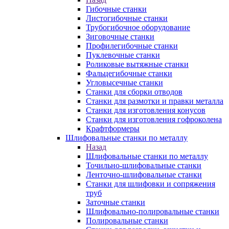
Гибочные станки
Листогибочные станки
Трубогибочное оборудование
Зиговочные станки
Профилегибочные станки
Пуклевочные станки
Роликовые вытяжные станки
Фальцегибочные станки
Угловысечные станки
Станки для сборки отводов
Станки для размотки и правки металла
Станки для изготовления конусов
Станки для изготовления гофроколена
Крафтформеры
Шлифовальные станки по металлу
Назад
Шлифовальные станки по металлу
Точильно-шлифовальные станки
Ленточно-шлифовальные станки
Станки для шлифовки и сопряжения
труб
Заточные станки
Шлифовально-полировальные станки
Полировальные станки