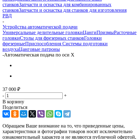
станков
Запчасти и оснастка для комбинированных
станков
Запчасти и оснастка для станков для изготовления
РВД
-
Устройства автоматической подачи
Универсальные делительные головки
Цанги
Призмы
Расточные
головки
Столы для фрезерных станков
Головки
фрезерные
Приспособления
Системы подготовки
воздуха
Цанговые патроны
-
Автоматическая подача по оси X
37 000
₽
-
+
В корзину
Поделиться
Обращаем Ваше внимание на то, что приведенные цены,
характеристики и фотографии товаров носят исключительно
ознакомительный характер и не являются публичной офертой,