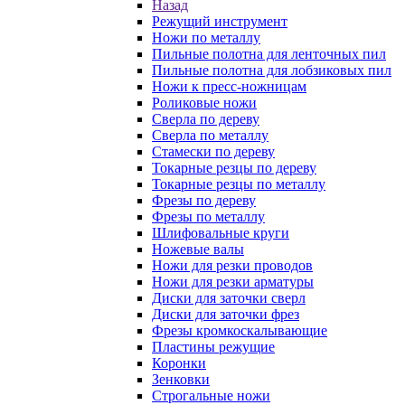
Назад
Режущий инструмент
Ножи по металлу
Пильные полотна для ленточных пил
Пильные полотна для лобзиковых пил
Ножи к пресс-ножницам
Роликовые ножи
Сверла по дереву
Сверла по металлу
Стамески по дереву
Токарные резцы по дереву
Токарные резцы по металлу
Фрезы по дереву
Фрезы по металлу
Шлифовальные круги
Ножевые валы
Ножи для резки проводов
Ножи для резки арматуры
Диски для заточки сверл
Диски для заточки фрез
Фрезы кромкоскалывающие
Пластины режущие
Коронки
Зенковки
Строгальные ножи