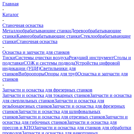
Главная
-
Каталог
-
Станочная оснастка
Металлообрабатывающие станки
Деревообрабатывающие
станки
Камнеобрабатывающие станки
Стеклообрабатывающие
станки
Станочная оснастка
-
Оснастка и запчасти для станков
Тиски
Системы очистки воздуха
Режущий инструмент
Столы и
подставки
СОЖ и системы подвода
Устройства цифровой
индикации (УЦИ)
Светильники для
станков
Виброопоры
Опоры для труб
Оснастка и запчасти для
станков
-
Запчасти и оснастка для фрезерных станков
Запчасти и оснастка для токарных станков
Запчасти и оснастка
для сверлильных станков
Запчасти и оснастка для
резьбонарезных станков
Запчасти и оснастка для фрезерных
станков
Запчасти и оснастка для шлифовальных
станков
Запчасти и оснастка для отрезных станков
Запчасти и
оснастка для гибочных станков
Запчасти и оснастка для
прессов и КПО
Запчасти и оснастка для станков для обработки
проводов
Запчасти и оснастка для намоточных