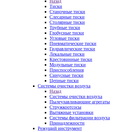
Назад
Тиски
Станочные тиски
Слесарные тиски
Столярные тиски
Трубные тиски
Глобусные тиски
Угловые тиски
Пневматические тиски
Гидравлические тиски
Лекальные тиски
Крестовинные тиски
Модульные тиски
Приспособления
Синусные тиски
Цепные тиски
Системы очистки воздуха
Назад
Системы очистки воздуха
Пылеулавливающие агрегаты
Стружкоотсосы
Вытяжные установки
Системы фильтрации воздуха
Принадлежности
Режущий инструмент