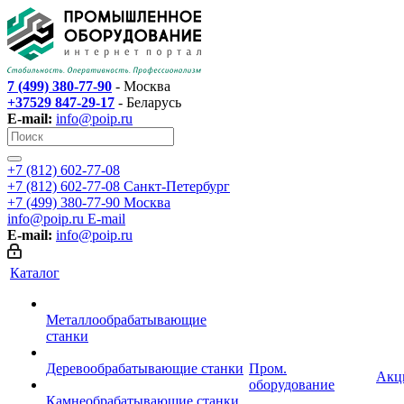
7 (499) 380-77-90
- Москва
+37529 847-29-17
- Беларусь
E-mail:
info@poip.ru
+7 (812) 602-77-08
+7 (812) 602-77-08
Санкт-Петербург
+7 (499) 380-77-90
Москва
info@poip.ru
E-mail
E-mail:
info@poip.ru
Каталог
Металлообрабатывающие
станки
Деревообрабатывающие станки
Пром.
Акц
оборудование
Камнеобрабатывающие станки