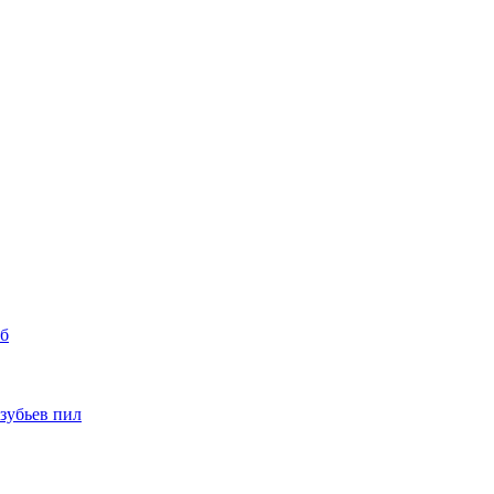
уб
 зубьев пил