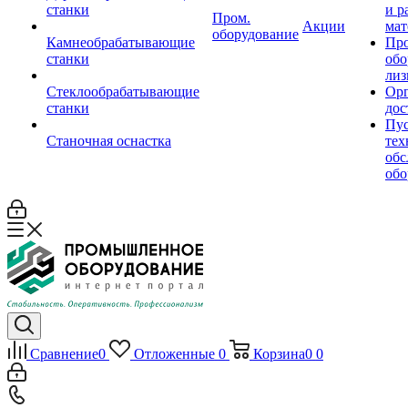
станки
и р
Пром.
Акции
мат
оборудование
Камнеобрабатывающие
Пр
станки
обо
лиз
Стеклообрабатывающие
Орг
станки
дос
Пус
Станочная оснастка
тех
обс
обо
Сравнение
0
Отложенные
0
Корзина
0
0