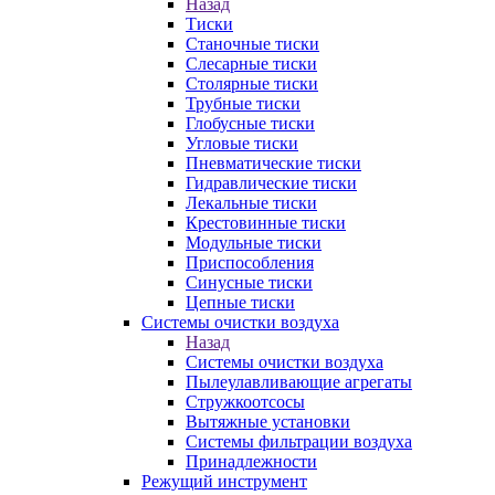
Назад
Тиски
Станочные тиски
Слесарные тиски
Столярные тиски
Трубные тиски
Глобусные тиски
Угловые тиски
Пневматические тиски
Гидравлические тиски
Лекальные тиски
Крестовинные тиски
Модульные тиски
Приспособления
Синусные тиски
Цепные тиски
Системы очистки воздуха
Назад
Системы очистки воздуха
Пылеулавливающие агрегаты
Стружкоотсосы
Вытяжные установки
Системы фильтрации воздуха
Принадлежности
Режущий инструмент