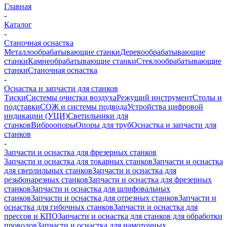
Главная
-
Каталог
-
Станочная оснастка
Металлообрабатывающие станки
Деревообрабатывающие
станки
Камнеобрабатывающие станки
Стеклообрабатывающие
станки
Станочная оснастка
-
Оснастка и запчасти для станков
Тиски
Системы очистки воздуха
Режущий инструмент
Столы и
подставки
СОЖ и системы подвода
Устройства цифровой
индикации (УЦИ)
Светильники для
станков
Виброопоры
Опоры для труб
Оснастка и запчасти для
станков
-
Запчасти и оснастка для фрезерных станков
Запчасти и оснастка для токарных станков
Запчасти и оснастка
для сверлильных станков
Запчасти и оснастка для
резьбонарезных станков
Запчасти и оснастка для фрезерных
станков
Запчасти и оснастка для шлифовальных
станков
Запчасти и оснастка для отрезных станков
Запчасти и
оснастка для гибочных станков
Запчасти и оснастка для
прессов и КПО
Запчасти и оснастка для станков для обработки
проводов
Запчасти и оснастка для намоточных