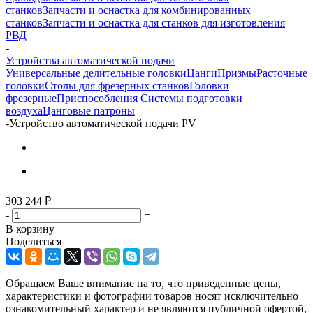
станков
Запчасти и оснастка для комбинированных
станков
Запчасти и оснастка для станков для изготовления
РВД
-
Устройства автоматической подачи
Универсальные делительные головки
Цанги
Призмы
Расточные
головки
Столы для фрезерных станков
Головки
фрезерные
Приспособления
Системы подготовки
воздуха
Цанговые патроны
-
Устройство автоматической подачи PV
303 244
₽
-
+
В корзину
Поделиться
Обращаем Ваше внимание на то, что приведенные цены,
характеристики и фотографии товаров носят исключительно
ознакомительный характер и не являются публичной офертой,