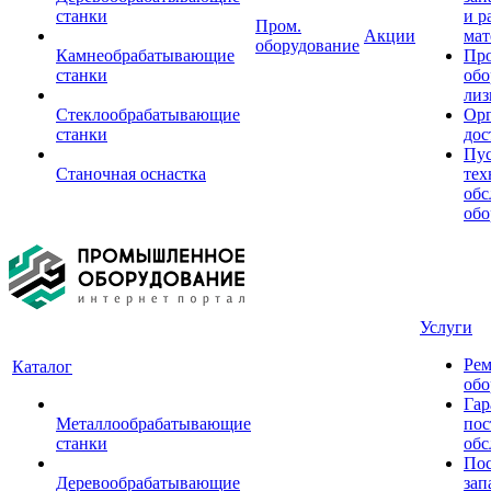
станки
и р
Пром.
Акции
мат
оборудование
Камнеобрабатывающие
Пр
станки
обо
лиз
Стеклообрабатывающие
Орг
станки
дос
Пус
Станочная оснастка
тех
обс
обо
Услуги
Рем
Каталог
обо
Гар
Металлообрабатывающие
пос
станки
обс
Пос
Деревообрабатывающие
зап