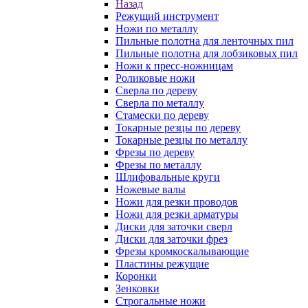
Назад
Режущий инструмент
Ножи по металлу
Пильные полотна для ленточных пил
Пильные полотна для лобзиковых пил
Ножи к пресс-ножницам
Роликовые ножи
Сверла по дереву
Сверла по металлу
Стамески по дереву
Токарные резцы по дереву
Токарные резцы по металлу
Фрезы по дереву
Фрезы по металлу
Шлифовальные круги
Ножевые валы
Ножи для резки проводов
Ножи для резки арматуры
Диски для заточки сверл
Диски для заточки фрез
Фрезы кромкоскалывающие
Пластины режущие
Коронки
Зенковки
Строгальные ножи