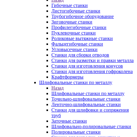
Гибочные станки
Листогибочные станки
Трубогибочное оборудование
Зиговочные станки
Профилегибочные станки
Пуклевочные станки
Роликовые вытяжные станки
Фальцегибочные станки
Угловысечные станки
Станки для сборки отводов
Станки для размотки и правки металла
Станки для изготовления конусов
Станки для изготовления гофроколена
Крафтформеры
Шлифовальные станки по металлу
Назад
Шлифовальные станки по металлу
Точильно-шлифовальные станки
Ленточно-шлифовальные станки
Станки для шлифовки и сопряжения
труб
Заточные станки
Шлифовально-полировальные станки
Полировальные станки