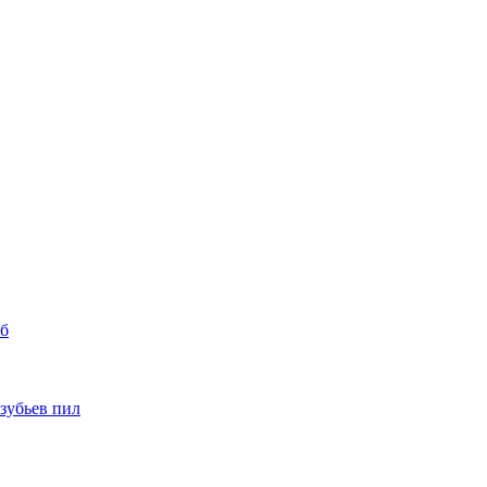
уб
 зубьев пил