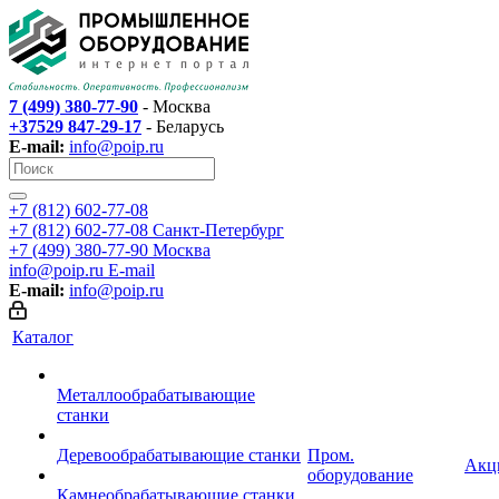
7 (499) 380-77-90
- Москва
+37529 847-29-17
- Беларусь
E-mail:
info@poip.ru
+7 (812) 602-77-08
+7 (812) 602-77-08
Санкт-Петербург
+7 (499) 380-77-90
Москва
info@poip.ru
E-mail
E-mail:
info@poip.ru
Каталог
Металлообрабатывающие
станки
Деревообрабатывающие станки
Пром.
Акц
оборудование
Камнеобрабатывающие станки