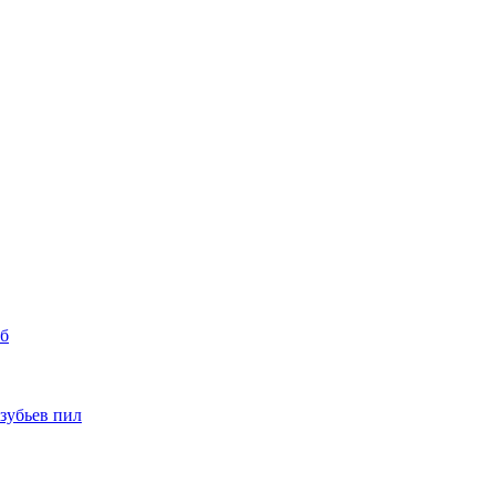
уб
 зубьев пил