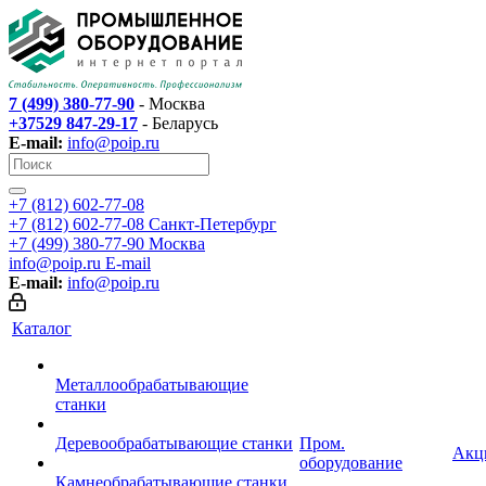
7 (499) 380-77-90
- Москва
+37529 847-29-17
- Беларусь
E-mail:
info@poip.ru
+7 (812) 602-77-08
+7 (812) 602-77-08
Санкт-Петербург
+7 (499) 380-77-90
Москва
info@poip.ru
E-mail
E-mail:
info@poip.ru
Каталог
Металлообрабатывающие
станки
Деревообрабатывающие станки
Пром.
Акц
оборудование
Камнеобрабатывающие станки