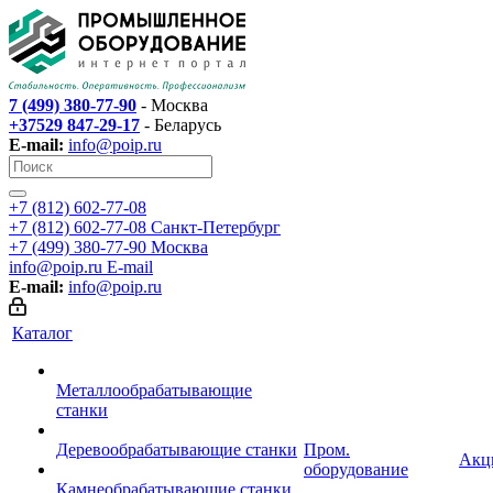
7 (499) 380-77-90
- Москва
+37529 847-29-17
- Беларусь
E-mail:
info@poip.ru
+7 (812) 602-77-08
+7 (812) 602-77-08
Санкт-Петербург
+7 (499) 380-77-90
Москва
info@poip.ru
E-mail
E-mail:
info@poip.ru
Каталог
Металлообрабатывающие
станки
Деревообрабатывающие станки
Пром.
Акц
оборудование
Камнеобрабатывающие станки