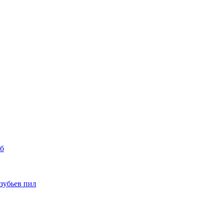
уб
 зубьев пил