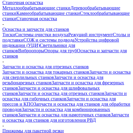
Станочная оснастка
Металлообрабатывающие станки
Деревообрабатывающие
станки
Камнеобрабатывающие станки
Стеклообрабатывающие
станки
Станочная оснастка
-
Оснастка и запчасти для станков
Тиски
Системы очистки воздуха
Режущий инструмент
Столы и
подставки
СОЖ и системы подвода
Устройства цифровой
индикации (УЦИ)
Светильники для
станков
Виброопоры
Опоры для труб
Оснастка и запчасти для
станков
-
Запчасти и оснастка для отрезных станков
Запчасти и оснастка для токарных станков
Запчасти и оснастка
для сверлильных станков
Запчасти и оснастка для
резьбонарезных станков
Запчасти и оснастка для фрезерных
станков
Запчасти и оснастка для шлифовальных
станков
Запчасти и оснастка для отрезных станков
Запчасти и
оснастка для гибочных станков
Запчасти и оснастка для
прессов и КПО
Запчасти и оснастка для станков для обработки
проводов
Запчасти и оснастка для комбинированных
станков
Запчасти и оснастка для намоточных станков
Запчасти
и оснастка для станков для изготовления РВД
-
Прижимы для пакетной резки