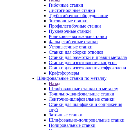
Гибочные станки
Листогибочные станки
Трубогибочное оборудование
Зиговочные станки
Профилегибочные станки
Пуклевочные станки
Роликовые вытяжные станки
Фальцегибочные станки
Угловысечные станки
Станки для сборки отводов
Станки для размотки и правки металла
Станки для изготовления конусов
Станки для изготовления гофроколена
Крафтформеры
Шлифовальные станки по металлу
Назад
Шлифовальные станки по металлу
Точильно-шлифовальные станки
Ленточно-шлифовальные станки
Станки для шлифовки и сопряжения
труб
Заточные станки
Шлифовально-полировальные станки
Полировальные станки