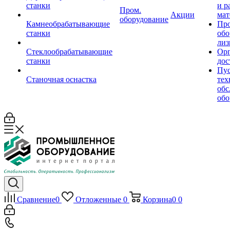
станки
и р
Пром.
Акции
мат
оборудование
Камнеобрабатывающие
Пр
станки
обо
лиз
Стеклообрабатывающие
Орг
станки
дос
Пус
Станочная оснастка
тех
обс
обо
Сравнение
0
Отложенные
0
Корзина
0
0