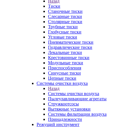
Назад
Тиски
Станочные тиски
Слесарные тиски
Столярные тиски
Трубные тиски
Глобусные тиски
Угловые тиски
Пневматические тиски
Гидравлические тиски
Лекальные тиски
Крестовинные тиски
Модульные тиски
Приспособления
Синусные тиски
Цепные тиски
Системы очистки воздуха
Назад
Системы очистки воздуха
Пылеулавливающие агрегаты
Стружкоотсосы
Вытяжные установки
Системы фильтрации воздуха
Принадлежности
Режущий инструмент