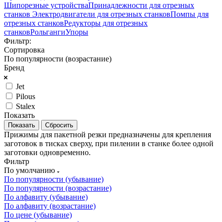
Шипорезные устройства
Принадлежности для отрезных
станков
Электродвигатели для отрезных станков
Помпы для
отрезных станков
Редукторы для отрезных
станков
Рольганги
Упоры
Фильтр:
Сортировка
По популярности (возрастание)
Бренд
Jet
Pilous
Stalex
Показать
Сбросить
Прижимы для пакетной резки предназначены для крепления
заготовок в тисках сверху, при пилении в станке более одной
заготовки одновременно.
Фильтр
По умолчанию
По популярности (убывание)
По популярности (возрастание)
По алфавиту (убывание)
По алфавиту (возрастание)
По цене (убывание)