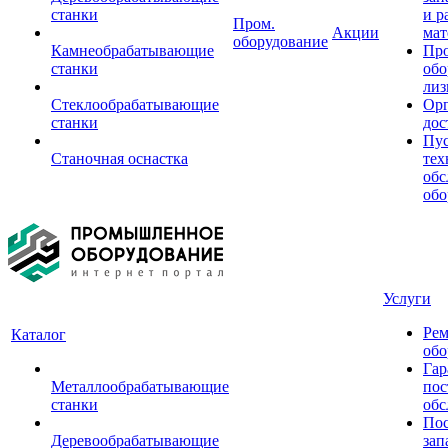
станки
и р
Пром.
Акции
мат
оборудование
Камнеобрабатывающие
Пр
станки
обо
лиз
Стеклообрабатывающие
Орг
станки
дос
Пус
Станочная оснастка
тех
обс
обо
Услуги
Рем
Каталог
обо
Гар
Металлообрабатывающие
пос
станки
обс
Пос
Деревообрабатывающие
зап