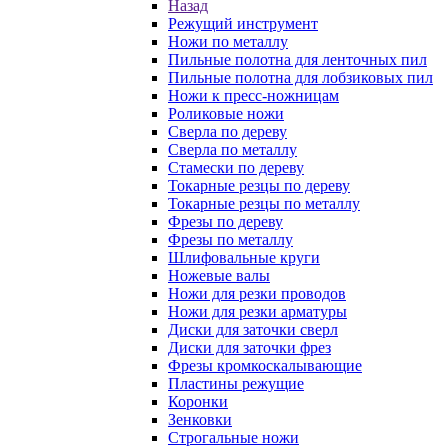
Назад
Режущий инструмент
Ножи по металлу
Пильные полотна для ленточных пил
Пильные полотна для лобзиковых пил
Ножи к пресс-ножницам
Роликовые ножи
Сверла по дереву
Сверла по металлу
Стамески по дереву
Токарные резцы по дереву
Токарные резцы по металлу
Фрезы по дереву
Фрезы по металлу
Шлифовальные круги
Ножевые валы
Ножи для резки проводов
Ножи для резки арматуры
Диски для заточки сверл
Диски для заточки фрез
Фрезы кромкоскалывающие
Пластины режущие
Коронки
Зенковки
Строгальные ножи