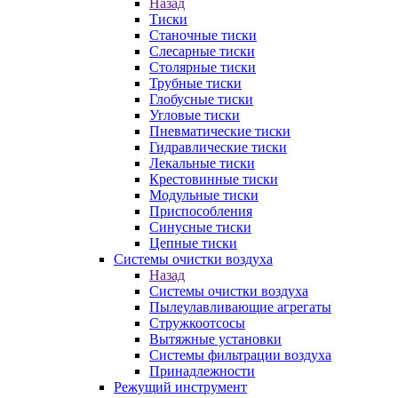
Назад
Тиски
Станочные тиски
Слесарные тиски
Столярные тиски
Трубные тиски
Глобусные тиски
Угловые тиски
Пневматические тиски
Гидравлические тиски
Лекальные тиски
Крестовинные тиски
Модульные тиски
Приспособления
Синусные тиски
Цепные тиски
Системы очистки воздуха
Назад
Системы очистки воздуха
Пылеулавливающие агрегаты
Стружкоотсосы
Вытяжные установки
Системы фильтрации воздуха
Принадлежности
Режущий инструмент