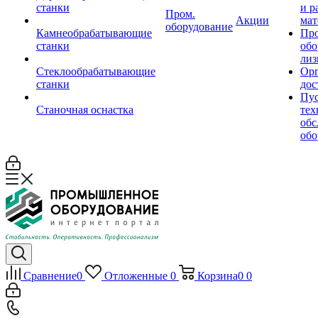
станки
и р
Пром.
Акции
мат
оборудование
Камнеобрабатывающие
Пр
станки
обо
лиз
Стеклообрабатывающие
Орг
станки
дос
Пус
Станочная оснастка
тех
обс
обо
Сравнение
0
Отложенные
0
Корзина
0
0