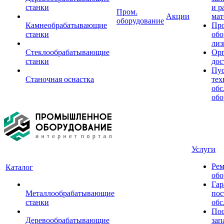
станки
и р
Пром.
Акции
мат
оборудование
Камнеобрабатывающие
Пр
станки
обо
лиз
Стеклообрабатывающие
Орг
станки
дос
Пус
Станочная оснастка
тех
обс
обо
Услуги
Рем
Каталог
обо
Гар
Металлообрабатывающие
пос
станки
обс
Пос
Деревообрабатывающие
зап