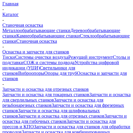
Главная
-
Каталог
-
Станочная оснастка
Металлообрабатывающие станки
Деревообрабатывающие
станки
Камнеобрабатывающие станки
Стеклообрабатывающие
станки
Станочная оснастка
-
Оснастка и запчасти для станков
Тиски
Системы очистки воздуха
Режущий инструмент
Столы и
подставки
СОЖ и системы подвода
Устройства цифровой
индикации (УЦИ)
Светильники для
станков
Виброопоры
Опоры для труб
Оснастка и запчасти для
станков
-
Запчасти и оснастка для отрезных станков
Запчасти и оснастка для токарных станков
Запчасти и оснастка
для сверлильных станков
Запчасти и оснастка для
резьбонарезных станков
Запчасти и оснастка для фрезерных
станков
Запчасти и оснастка для шлифовальных
станков
Запчасти и оснастка для отрезных станков
Запчасти и
оснастка для гибочных станков
Запчасти и оснастка для
прессов и КПО
Запчасти и оснастка для станков для обработки
проводов
Запчасти и оснастка для комбинированных