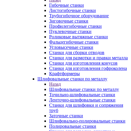
Гибочные станки
Листогибочные станки
Трубогибочное оборудование
Зиговочные станки
Профилегибочные станки
Пуклевочные станки
Роликовые вытяжные станки
Фальцегибочные станки
Угловысечные станки
Станки для сборки отводов
Станки для размотки и правки металла
Станки для изготовления конусов
Станки для изготовления гофроколена
Крафтформеры
Шлифовальные станки по металлу
Назад
Шлифовальные станки по металлу
Точильно-шлифовальные станки
Ленточно-шлифовальные станки
Станки для шлифовки и сопряжения
труб
Заточные станки
Шлифовально-полировальные станки
Полировальные станки