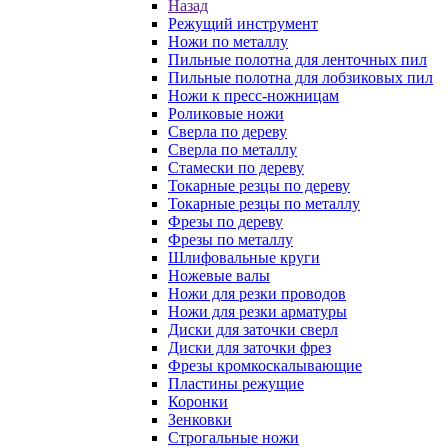
Назад
Режущий инструмент
Ножи по металлу
Пильные полотна для ленточных пил
Пильные полотна для лобзиковых пил
Ножи к пресс-ножницам
Роликовые ножи
Сверла по дереву
Сверла по металлу
Стамески по дереву
Токарные резцы по дереву
Токарные резцы по металлу
Фрезы по дереву
Фрезы по металлу
Шлифовальные круги
Ножевые валы
Ножи для резки проводов
Ножи для резки арматуры
Диски для заточки сверл
Диски для заточки фрез
Фрезы кромкоскалывающие
Пластины режущие
Коронки
Зенковки
Строгальные ножи