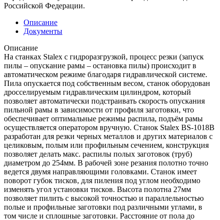
Российской Федерации.
Описание
Документы
Описание
На станках Stalex с гидроразгрузкой, процесс резки (запуск
пилы – опускание рамы – остановка пилы) происходит в
автоматическом режиме благодаря гидравлической системе.
Пила опускается под собственным весом, станок оборудован
дросселируемым гидравлическим цилиндром, который
позволяет автоматически подстраивать скорость опускания
пильной рамы в зависимости от профиля заготовки, что
обеспечивает оптимальные режимы распила, подъём рамы
осуществляется оператором вручную. Станок Stalex BS-1018В
разработан для резки черных металлов и других материалов с
целиковым, полым или профильным сечением, конструкция
позволяет делать макс. распилы полых заготовок (труб)
диаметром до 254мм. В рабочей зоне резания полотно точно
ведется двумя направляющими головками. Станок имеет
поворот губок тисков, для пиления под углом необходимо
изменять угол установки тисков. Высота полотна 27мм
позволяет пилить c высокой точностью и параллельностью
полые и профильные заготовки под различными углами, в
том числе и сплошные заготовки. Расстояние от пола до