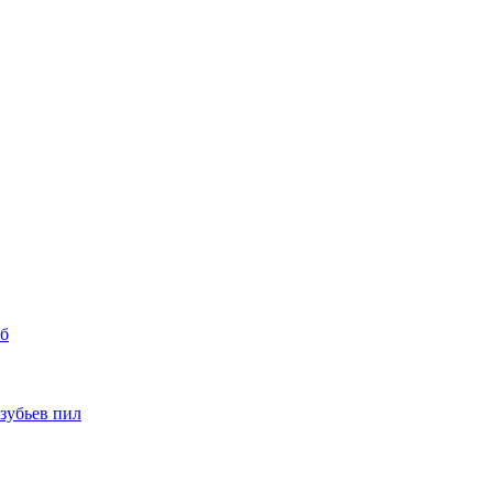
уб
 зубьев пил