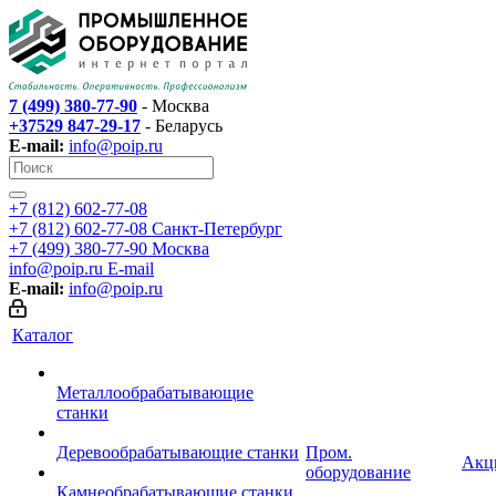
7 (499) 380-77-90
- Москва
+37529 847-29-17
- Беларусь
E-mail:
info@poip.ru
+7 (812) 602-77-08
+7 (812) 602-77-08
Санкт-Петербург
+7 (499) 380-77-90
Москва
info@poip.ru
E-mail
E-mail:
info@poip.ru
Каталог
Металлообрабатывающие
станки
Деревообрабатывающие станки
Пром.
Акц
оборудование
Камнеобрабатывающие станки