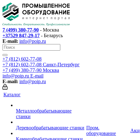
7 (499) 380-77-90
- Москва
+37529 847-29-17
- Беларусь
E-mail:
info@poip.ru
+7 (812) 602-77-08
+7 (812) 602-77-08
Санкт-Петербург
+7 (499) 380-77-90
Москва
info@poip.ru
E-mail
E-mail:
info@poip.ru
Каталог
Металлообрабатывающие
станки
Деревообрабатывающие станки
Пром.
Акц
оборудование
Камнеобрабатывающие станки