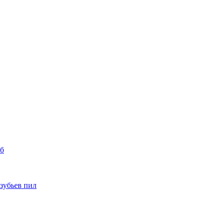
уб
 зубьев пил