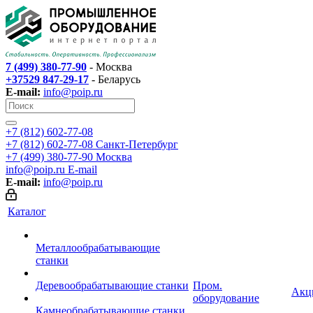
7 (499) 380-77-90
- Москва
+37529 847-29-17
- Беларусь
E-mail:
info@poip.ru
+7 (812) 602-77-08
+7 (812) 602-77-08
Санкт-Петербург
+7 (499) 380-77-90
Москва
info@poip.ru
E-mail
E-mail:
info@poip.ru
Каталог
Металлообрабатывающие
станки
Деревообрабатывающие станки
Пром.
Акц
оборудование
Камнеобрабатывающие станки