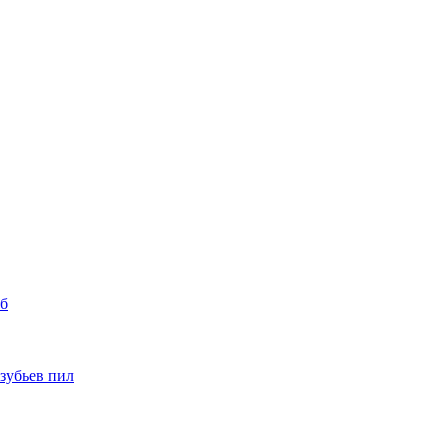
уб
 зубьев пил