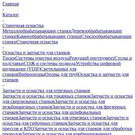
Главная
-
Каталог
-
Станочная оснастка
Металлообрабатывающие станки
Деревообрабатывающие
станки
Камнеобрабатывающие станки
Стеклообрабатывающие
станки
Станочная оснастка
-
Оснастка и запчасти для станков
Тиски
Системы очистки воздуха
Режущий инструмент
Столы и
подставки
СОЖ и системы подвода
Устройства цифровой
индикации (УЦИ)
Светильники для
станков
Виброопоры
Опоры для труб
Оснастка и запчасти для
станков
-
Запчасти и оснастка для отрезных станков
Запчасти и оснастка для токарных станков
Запчасти и оснастка
для сверлильных станков
Запчасти и оснастка для
резьбонарезных станков
Запчасти и оснастка для фрезерных
станков
Запчасти и оснастка для шлифовальных
станков
Запчасти и оснастка для отрезных станков
Запчасти и
оснастка для гибочных станков
Запчасти и оснастка для
прессов и КПО
Запчасти и оснастка для станков для обработки
проводов
Запчасти и оснастка для комбинированных