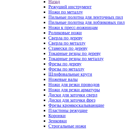
Назад
Режущий инструмент
Ножи по металлу
Пильные полотна для ленточных пил
Пильные полотна для лобзиковых пил
Ножи к пресс-ножницам
Роликовые ножи
Сверла по дереву
Сверла по металлу
Стамески по дереву
Токарные резцы по дереву
Токарные резцы по металлу
Фрезы по дереву
Фрезы по металлу
Шлифовальные круги
Ножевые валы
Ножи для резки проводов
Ножи для резки арматуры
Диски для заточки сверл
Диски для заточки фрез
Фрезы кромкоскалывающие
Пластины режущие
Коронки
Зенковки
Строгальные ножи