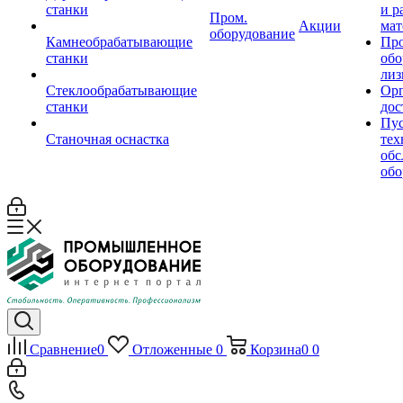
станки
и р
Пром.
Акции
мат
оборудование
Камнеобрабатывающие
Пр
станки
обо
лиз
Стеклообрабатывающие
Орг
станки
дос
Пус
Станочная оснастка
тех
обс
обо
Сравнение
0
Отложенные
0
Корзина
0
0