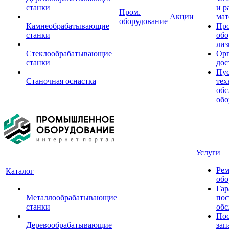
станки
и р
Пром.
Акции
мат
оборудование
Камнеобрабатывающие
Пр
станки
обо
лиз
Стеклообрабатывающие
Орг
станки
дос
Пус
Станочная оснастка
тех
обс
обо
Услуги
Рем
Каталог
обо
Гар
Металлообрабатывающие
пос
станки
обс
Пос
Деревообрабатывающие
зап