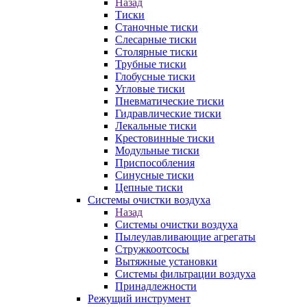
Назад
Тиски
Станочные тиски
Слесарные тиски
Столярные тиски
Трубные тиски
Глобусные тиски
Угловые тиски
Пневматические тиски
Гидравлические тиски
Лекальные тиски
Крестовинные тиски
Модульные тиски
Приспособления
Синусные тиски
Цепные тиски
Системы очистки воздуха
Назад
Системы очистки воздуха
Пылеулавливающие агрегаты
Стружкоотсосы
Вытяжные установки
Системы фильтрации воздуха
Принадлежности
Режущий инструмент