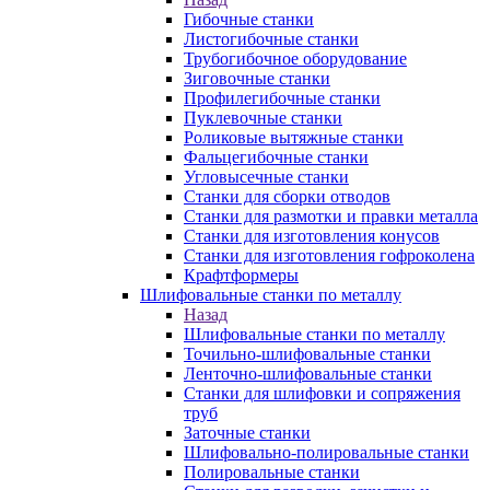
Гибочные станки
Листогибочные станки
Трубогибочное оборудование
Зиговочные станки
Профилегибочные станки
Пуклевочные станки
Роликовые вытяжные станки
Фальцегибочные станки
Угловысечные станки
Станки для сборки отводов
Станки для размотки и правки металла
Станки для изготовления конусов
Станки для изготовления гофроколена
Крафтформеры
Шлифовальные станки по металлу
Назад
Шлифовальные станки по металлу
Точильно-шлифовальные станки
Ленточно-шлифовальные станки
Станки для шлифовки и сопряжения
труб
Заточные станки
Шлифовально-полировальные станки
Полировальные станки