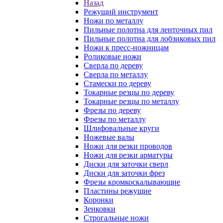
Назад
Режущий инструмент
Ножи по металлу
Пильные полотна для ленточных пил
Пильные полотна для лобзиковых пил
Ножи к пресс-ножницам
Роликовые ножи
Сверла по дереву
Сверла по металлу
Стамески по дереву
Токарные резцы по дереву
Токарные резцы по металлу
Фрезы по дереву
Фрезы по металлу
Шлифовальные круги
Ножевые валы
Ножи для резки проводов
Ножи для резки арматуры
Диски для заточки сверл
Диски для заточки фрез
Фрезы кромкоскалывающие
Пластины режущие
Коронки
Зенковки
Строгальные ножи