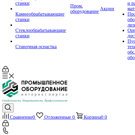
станки
и р
Пром.
Акции
мат
оборудование
Камнеобрабатывающие
Пр
станки
обо
лиз
Стеклообрабатывающие
Орг
станки
дос
Пус
Станочная оснастка
тех
обс
обо
Сравнение
0
Отложенные
0
Корзина
0
0