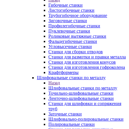
Гибочные станки
Листогибочные станки
Трубогибочное оборудование
Зиговочные станки
Профилегибочные станки
Пуклевочные станки
Роликовые вытяжные станки
Фальцегибочные станки
Угловысечные станки
Станки для сборки отводов
Станки для размотки и правки металла
Станки для изготовления конусов
Станки для изготовления гофроколена
Крафтформеры
Шлифовальные станки по металлу
Назад
Шлифовальные станки по металлу
Точильно-шлифовальные станки
Ленточно-шлифовальные станки
Станки для шлифовки и сопряжения
труб
Заточные станки
Шлифовально-полировальные станки
Полировальные станки