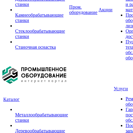
станки
и р
Пром.
Акции
мат
оборудование
Камнеобрабатывающие
Пр
станки
обо
лиз
Стеклообрабатывающие
Орг
станки
дос
Пус
Станочная оснастка
тех
обс
обо
Услуги
Рем
Каталог
обо
Гар
Металлообрабатывающие
пос
станки
обс
Пос
Деревообрабатывающие
зап