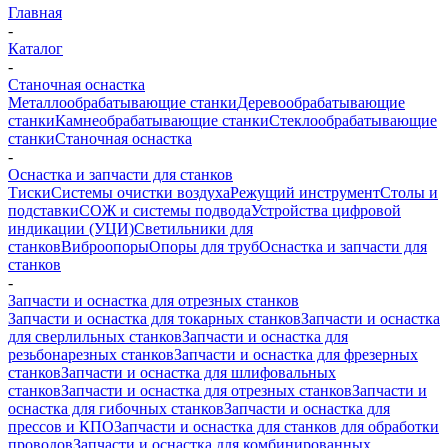
Главная
-
Каталог
-
Станочная оснастка
Металлообрабатывающие станки
Деревообрабатывающие
станки
Камнеобрабатывающие станки
Стеклообрабатывающие
станки
Станочная оснастка
-
Оснастка и запчасти для станков
Тиски
Системы очистки воздуха
Режущий инструмент
Столы и
подставки
СОЖ и системы подвода
Устройства цифровой
индикации (УЦИ)
Светильники для
станков
Виброопоры
Опоры для труб
Оснастка и запчасти для
станков
-
Запчасти и оснастка для отрезных станков
Запчасти и оснастка для токарных станков
Запчасти и оснастка
для сверлильных станков
Запчасти и оснастка для
резьбонарезных станков
Запчасти и оснастка для фрезерных
станков
Запчасти и оснастка для шлифовальных
станков
Запчасти и оснастка для отрезных станков
Запчасти и
оснастка для гибочных станков
Запчасти и оснастка для
прессов и КПО
Запчасти и оснастка для станков для обработки
проводов
Запчасти и оснастка для комбинированных