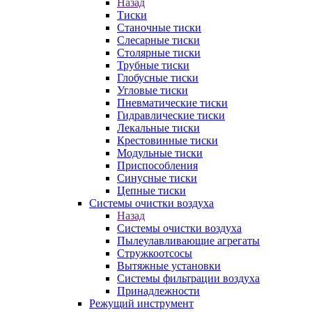
Назад
Тиски
Станочные тиски
Слесарные тиски
Столярные тиски
Трубные тиски
Глобусные тиски
Угловые тиски
Пневматические тиски
Гидравлические тиски
Лекальные тиски
Крестовинные тиски
Модульные тиски
Приспособления
Синусные тиски
Цепные тиски
Системы очистки воздуха
Назад
Системы очистки воздуха
Пылеулавливающие агрегаты
Стружкоотсосы
Вытяжные установки
Системы фильтрации воздуха
Принадлежности
Режущий инструмент