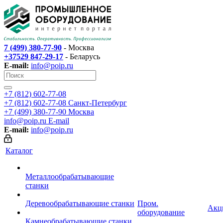
7 (499) 380-77-90
- Москва
+37529 847-29-17
- Беларусь
E-mail:
info@poip.ru
+7 (812) 602-77-08
+7 (812) 602-77-08
Санкт-Петербург
+7 (499) 380-77-90
Москва
info@poip.ru
E-mail
E-mail:
info@poip.ru
Каталог
Металлообрабатывающие
станки
Деревообрабатывающие станки
Пром.
Акц
оборудование
Камнеобрабатывающие станки