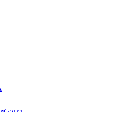
уб
 зубьев пил