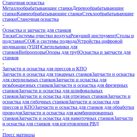
Станочная оснастка
Металлообрабатывающие станки
Деревообрабатывающие
станки
Камнеобрабатывающие станки
Стеклообрабатывающие
станки
Станочная оснастка
-
Оснастка и запчасти для станков
Тиски
Системы очистки воздуха
Режущий инструмент
Столы и
подставки
СОЖ и системы подвода
Устройства цифровой
индикации (УЦИ)
Светильники для
станков
Виброопоры
Опоры для труб
Оснастка и запчасти для
станков
-
Запчасти и оснастка для прессов и КПО
Запчасти и оснастка для токарных станков
Запчасти и оснастка
для сверлильных станков
Запчасти и оснастка для
резьбонарезных станков
Запчасти и оснастка для фрезерных
станков
Запчасти и оснастка для шлифовальных
станков
Запчасти и оснастка для отрезных станков
Запчасти и
оснастка для гибочных станков
Запчасти и оснастка для
прессов и КПО
Запчасти и оснастка для станков для обработки
проводов
Запчасти и оснастка для комбинированных
станков
Запчасти и оснастка для намоточных станков
Запчасти
и оснастка для станков для изготовления РВД
-
Пресс матрицы