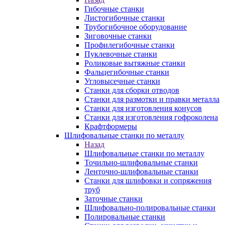
Гибочные станки
Листогибочные станки
Трубогибочное оборудование
Зиговочные станки
Профилегибочные станки
Пуклевочные станки
Роликовые вытяжные станки
Фальцегибочные станки
Угловысечные станки
Станки для сборки отводов
Станки для размотки и правки металла
Станки для изготовления конусов
Станки для изготовления гофроколена
Крафтформеры
Шлифовальные станки по металлу
Назад
Шлифовальные станки по металлу
Точильно-шлифовальные станки
Ленточно-шлифовальные станки
Станки для шлифовки и сопряжения
труб
Заточные станки
Шлифовально-полировальные станки
Полировальные станки