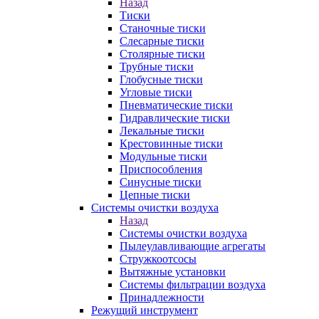
Назад
Тиски
Станочные тиски
Слесарные тиски
Столярные тиски
Трубные тиски
Глобусные тиски
Угловые тиски
Пневматические тиски
Гидравлические тиски
Лекальные тиски
Крестовинные тиски
Модульные тиски
Приспособления
Синусные тиски
Цепные тиски
Системы очистки воздуха
Назад
Системы очистки воздуха
Пылеулавливающие агрегаты
Стружкоотсосы
Вытяжные установки
Системы фильтрации воздуха
Принадлежности
Режущий инструмент