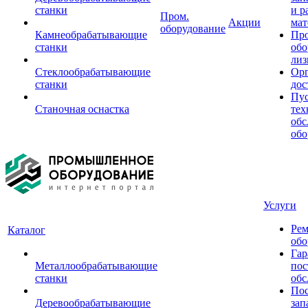
станки
и р
Пром.
Акции
мат
оборудование
Камнеобрабатывающие
Пр
станки
обо
лиз
Стеклообрабатывающие
Орг
станки
дос
Пус
Станочная оснастка
тех
обс
обо
Услуги
Рем
Каталог
обо
Гар
Металлообрабатывающие
пос
станки
обс
Пос
Деревообрабатывающие
зап