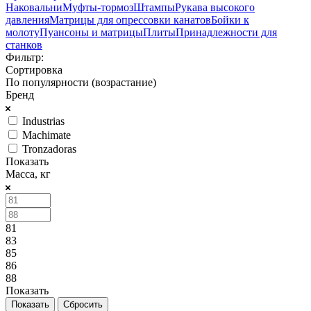
Наковальни
Муфты-тормоз
Штампы
Рукава высокого
давления
Матрицы для опрессовки канатов
Бойки к
молоту
Пуансоны и матрицы
Плиты
Принадлежности для
станков
Фильтр:
Сортировка
По популярности (возрастание)
Бренд
Industrias
Machimate
Tronzadoras
Показать
Масса, кг
81
83
85
86
88
Показать
Сбросить