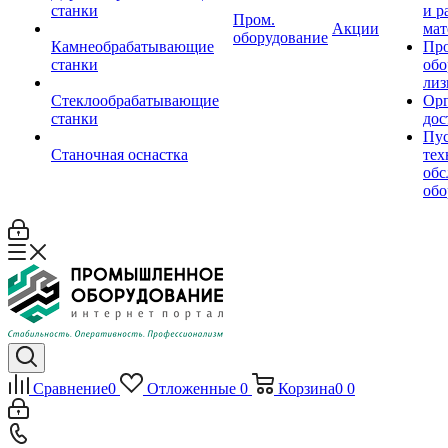
станки
и р
Пром.
Акции
мат
оборудование
Камнеобрабатывающие
Пр
станки
обо
лиз
Стеклообрабатывающие
Орг
станки
дос
Пус
Станочная оснастка
тех
обс
обо
Сравнение
0
Отложенные
0
Корзина
0
0