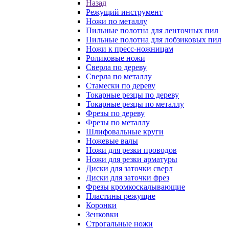
Назад
Режущий инструмент
Ножи по металлу
Пильные полотна для ленточных пил
Пильные полотна для лобзиковых пил
Ножи к пресс-ножницам
Роликовые ножи
Сверла по дереву
Сверла по металлу
Стамески по дереву
Токарные резцы по дереву
Токарные резцы по металлу
Фрезы по дереву
Фрезы по металлу
Шлифовальные круги
Ножевые валы
Ножи для резки проводов
Ножи для резки арматуры
Диски для заточки сверл
Диски для заточки фрез
Фрезы кромкоскалывающие
Пластины режущие
Коронки
Зенковки
Строгальные ножи