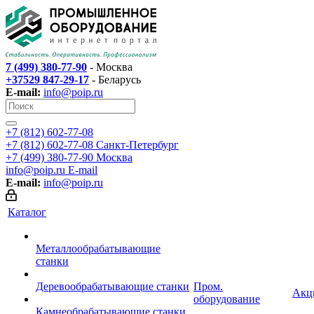
7 (499) 380-77-90
- Москва
+37529 847-29-17
- Беларусь
E-mail:
info@poip.ru
+7 (812) 602-77-08
+7 (812) 602-77-08
Санкт-Петербург
+7 (499) 380-77-90
Москва
info@poip.ru
E-mail
E-mail:
info@poip.ru
Каталог
Металлообрабатывающие
станки
Деревообрабатывающие станки
Пром.
Акц
оборудование
Камнеобрабатывающие станки