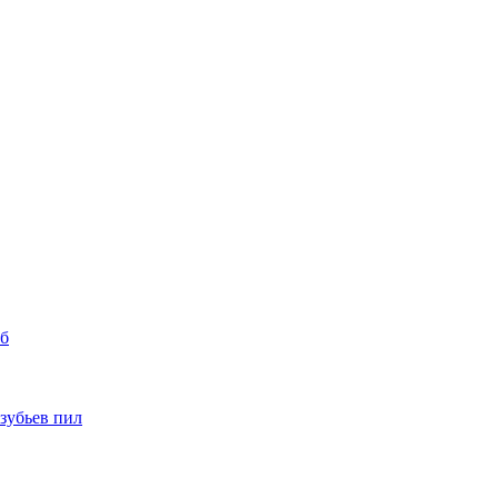
уб
 зубьев пил