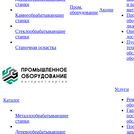
станки
и р
Пром.
Акции
мат
оборудование
Камнеобрабатывающие
Пр
станки
обо
лиз
Стеклообрабатывающие
Орг
станки
дос
Пус
Станочная оснастка
тех
обс
обо
Услуги
Рем
Каталог
обо
Гар
Металлообрабатывающие
пос
станки
обс
Пос
Деревообрабатывающие
зап