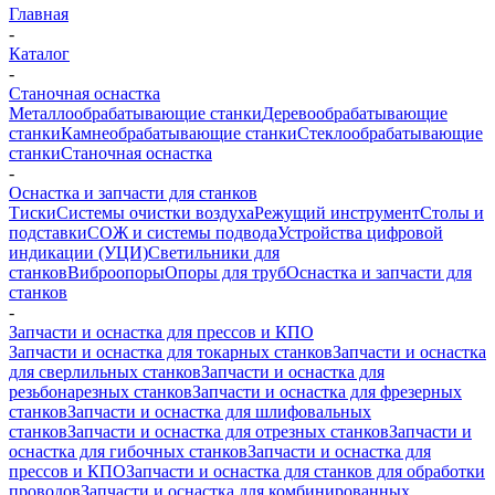
Главная
-
Каталог
-
Станочная оснастка
Металлообрабатывающие станки
Деревообрабатывающие
станки
Камнеобрабатывающие станки
Стеклообрабатывающие
станки
Станочная оснастка
-
Оснастка и запчасти для станков
Тиски
Системы очистки воздуха
Режущий инструмент
Столы и
подставки
СОЖ и системы подвода
Устройства цифровой
индикации (УЦИ)
Светильники для
станков
Виброопоры
Опоры для труб
Оснастка и запчасти для
станков
-
Запчасти и оснастка для прессов и КПО
Запчасти и оснастка для токарных станков
Запчасти и оснастка
для сверлильных станков
Запчасти и оснастка для
резьбонарезных станков
Запчасти и оснастка для фрезерных
станков
Запчасти и оснастка для шлифовальных
станков
Запчасти и оснастка для отрезных станков
Запчасти и
оснастка для гибочных станков
Запчасти и оснастка для
прессов и КПО
Запчасти и оснастка для станков для обработки
проводов
Запчасти и оснастка для комбинированных