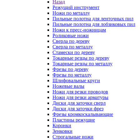
Назад
Режущий инструмент
Ножи по металлу
Пильные полотна для ленточных пил
Пильные полотна для лобзиковых пил
Ножи к пресс-ножницам
Роликовые ножи
Сверла по дереву
Сверла по металлу
Стамески по дереву
Токарные резцы по дереву
Токарные резцы по металлу
Фрезы по дереву
Фрезы по металлу
Шлифовальные круги
Ножевые валы
Ножи для резки проводов
Ножи для резки арматуры
Диски для заточки сверл
Диски для заточки фрез
Фрезы кромкоскалывающие
Пластины режущие
Коронки
Зенковки
Строгальные ножи