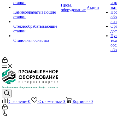
станки
и р
Пром.
Акции
мат
оборудование
Камнеобрабатывающие
Пр
станки
обо
лиз
Стеклообрабатывающие
Орг
станки
дос
Пус
Станочная оснастка
тех
обс
обо
Сравнение
0
Отложенные
0
Корзина
0
0