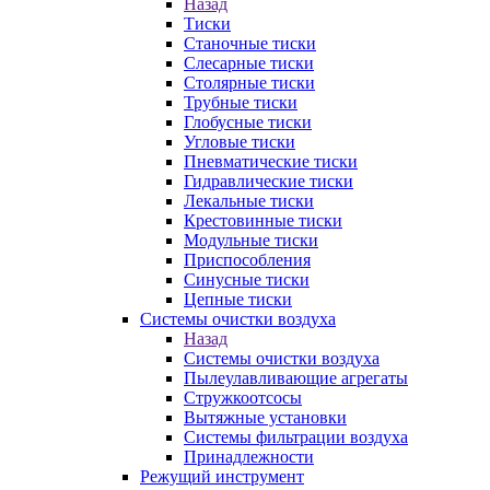
Назад
Тиски
Станочные тиски
Слесарные тиски
Столярные тиски
Трубные тиски
Глобусные тиски
Угловые тиски
Пневматические тиски
Гидравлические тиски
Лекальные тиски
Крестовинные тиски
Модульные тиски
Приспособления
Синусные тиски
Цепные тиски
Системы очистки воздуха
Назад
Системы очистки воздуха
Пылеулавливающие агрегаты
Стружкоотсосы
Вытяжные установки
Системы фильтрации воздуха
Принадлежности
Режущий инструмент