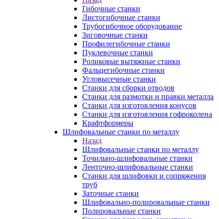
Гибочные станки
Листогибочные станки
Трубогибочное оборудование
Зиговочные станки
Профилегибочные станки
Пуклевочные станки
Роликовые вытяжные станки
Фальцегибочные станки
Угловысечные станки
Станки для сборки отводов
Станки для размотки и правки металла
Станки для изготовления конусов
Станки для изготовления гофроколена
Крафтформеры
Шлифовальные станки по металлу
Назад
Шлифовальные станки по металлу
Точильно-шлифовальные станки
Ленточно-шлифовальные станки
Станки для шлифовки и сопряжения
труб
Заточные станки
Шлифовально-полировальные станки
Полировальные станки