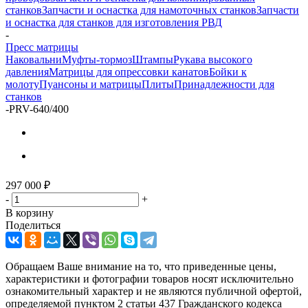
станков
Запчасти и оснастка для намоточных станков
Запчасти
и оснастка для станков для изготовления РВД
-
Пресс матрицы
Наковальни
Муфты-тормоз
Штампы
Рукава высокого
давления
Матрицы для опрессовки канатов
Бойки к
молоту
Пуансоны и матрицы
Плиты
Принадлежности для
станков
-
PRV-640/400
297 000
₽
-
+
В корзину
Поделиться
Обращаем Ваше внимание на то, что приведенные цены,
характеристики и фотографии товаров носят исключительно
ознакомительный характер и не являются публичной офертой,
определяемой пунктом 2 статьи 437 Гражданского кодекса