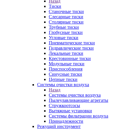
Назад
Тиски
Станочные тиски
Слесарные тиски
Столярные тиски
Трубные тиски
Глобусные тиски
Угловые тиски
Пневматические тиски
Гидравлические тиски
Лекальные тиски
Крестовинные тиски
Модульные тиски
Приспособления
Синусные тиски
Цепные тиски
Системы очистки воздуха
Назад
Системы очистки воздуха
Пылеулавливающие агрегаты
Стружкоотсосы
Вытяжные установки
Системы фильтрации воздуха
Принадлежности
Режущий инструмент