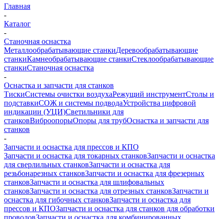
Главная
-
Каталог
-
Станочная оснастка
Металлообрабатывающие станки
Деревообрабатывающие
станки
Камнеобрабатывающие станки
Стеклообрабатывающие
станки
Станочная оснастка
-
Оснастка и запчасти для станков
Тиски
Системы очистки воздуха
Режущий инструмент
Столы и
подставки
СОЖ и системы подвода
Устройства цифровой
индикации (УЦИ)
Светильники для
станков
Виброопоры
Опоры для труб
Оснастка и запчасти для
станков
-
Запчасти и оснастка для прессов и КПО
Запчасти и оснастка для токарных станков
Запчасти и оснастка
для сверлильных станков
Запчасти и оснастка для
резьбонарезных станков
Запчасти и оснастка для фрезерных
станков
Запчасти и оснастка для шлифовальных
станков
Запчасти и оснастка для отрезных станков
Запчасти и
оснастка для гибочных станков
Запчасти и оснастка для
прессов и КПО
Запчасти и оснастка для станков для обработки
проводов
Запчасти и оснастка для комбинированных