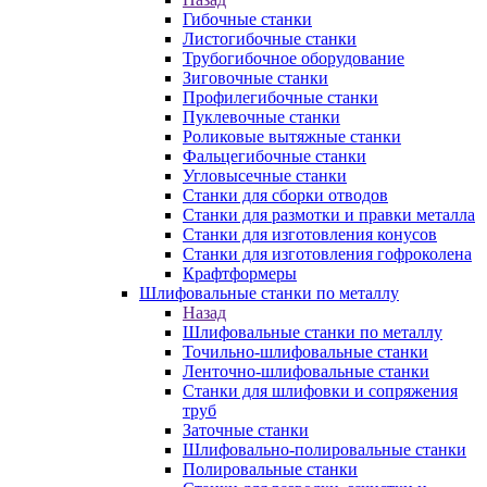
Гибочные станки
Листогибочные станки
Трубогибочное оборудование
Зиговочные станки
Профилегибочные станки
Пуклевочные станки
Роликовые вытяжные станки
Фальцегибочные станки
Угловысечные станки
Станки для сборки отводов
Станки для размотки и правки металла
Станки для изготовления конусов
Станки для изготовления гофроколена
Крафтформеры
Шлифовальные станки по металлу
Назад
Шлифовальные станки по металлу
Точильно-шлифовальные станки
Ленточно-шлифовальные станки
Станки для шлифовки и сопряжения
труб
Заточные станки
Шлифовально-полировальные станки
Полировальные станки