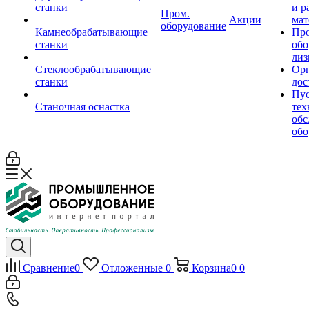
станки
и р
Пром.
Акции
мат
оборудование
Камнеобрабатывающие
Пр
станки
обо
лиз
Стеклообрабатывающие
Орг
станки
дос
Пус
Станочная оснастка
тех
обс
обо
Сравнение
0
Отложенные
0
Корзина
0
0