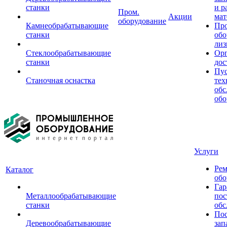
станки
и р
Пром.
Акции
мат
оборудование
Камнеобрабатывающие
Пр
станки
обо
лиз
Стеклообрабатывающие
Орг
станки
дос
Пус
Станочная оснастка
тех
обс
обо
Услуги
Рем
Каталог
обо
Гар
Металлообрабатывающие
пос
станки
обс
Пос
Деревообрабатывающие
зап