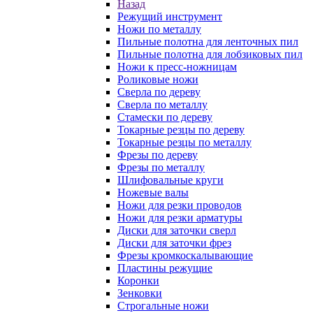
Назад
Режущий инструмент
Ножи по металлу
Пильные полотна для ленточных пил
Пильные полотна для лобзиковых пил
Ножи к пресс-ножницам
Роликовые ножи
Сверла по дереву
Сверла по металлу
Стамески по дереву
Токарные резцы по дереву
Токарные резцы по металлу
Фрезы по дереву
Фрезы по металлу
Шлифовальные круги
Ножевые валы
Ножи для резки проводов
Ножи для резки арматуры
Диски для заточки сверл
Диски для заточки фрез
Фрезы кромкоскалывающие
Пластины режущие
Коронки
Зенковки
Строгальные ножи