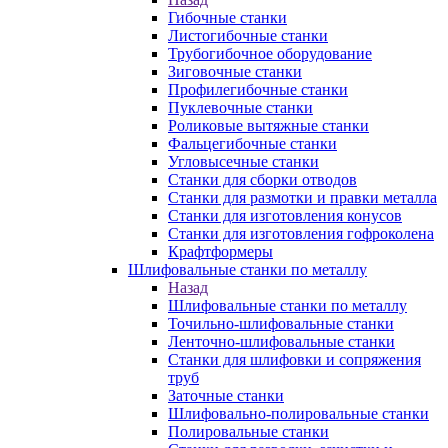
Гибочные станки
Листогибочные станки
Трубогибочное оборудование
Зиговочные станки
Профилегибочные станки
Пуклевочные станки
Роликовые вытяжные станки
Фальцегибочные станки
Угловысечные станки
Станки для сборки отводов
Станки для размотки и правки металла
Станки для изготовления конусов
Станки для изготовления гофроколена
Крафтформеры
Шлифовальные станки по металлу
Назад
Шлифовальные станки по металлу
Точильно-шлифовальные станки
Ленточно-шлифовальные станки
Станки для шлифовки и сопряжения
труб
Заточные станки
Шлифовально-полировальные станки
Полировальные станки