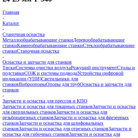
Главная
-
Каталог
-
Станочная оснастка
Металлообрабатывающие станки
Деревообрабатывающие
станки
Камнеобрабатывающие станки
Стеклообрабатывающие
станки
Станочная оснастка
-
Оснастка и запчасти для станков
Тиски
Системы очистки воздуха
Режущий инструмент
Столы и
подставки
СОЖ и системы подвода
Устройства цифровой
индикации (УЦИ)
Светильники для
станков
Виброопоры
Опоры для труб
Оснастка и запчасти для
станков
-
Запчасти и оснастка для прессов и КПО
Запчасти и оснастка для токарных станков
Запчасти и оснастка
для сверлильных станков
Запчасти и оснастка для
резьбонарезных станков
Запчасти и оснастка для фрезерных
станков
Запчасти и оснастка для шлифовальных
станков
Запчасти и оснастка для отрезных станков
Запчасти и
оснастка для гибочных станков
Запчасти и оснастка для