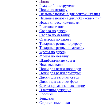
Назад
Режущий инструмент
Ножи по металлу
Пильные полотна для ленточных пил
Пильные полотна для лобзиковых пил
Ножи к пресс-ножницам
Роликовые ножи
Сверла по дереву
Сверла по металлу
Стамески по дереву
Токарные резцы по дереву
Токарные резцы по металлу
Фрезы по дереву
Фрезы по металлу
Шлифовальные круги
Ножевые валы
Ножи для резки проводов
Ножи для резки арматуры
Диски для заточки сверл
Диски для заточки фрез
Фрезы кромкоскалывающие
Пластины режущие
Коронки
Зенковки
Строгальные ножи