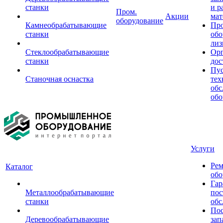
станки
и р
Пром.
Акции
мат
оборудование
Камнеобрабатывающие
Пр
станки
обо
лиз
Стеклообрабатывающие
Орг
станки
дос
Пус
Станочная оснастка
тех
обс
обо
Услуги
Рем
Каталог
обо
Гар
Металлообрабатывающие
пос
станки
обс
Пос
Деревообрабатывающие
зап