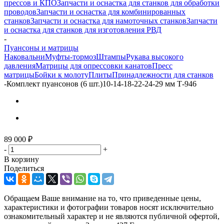
прессов и КПО
Запчасти и оснастка для станков для обработки
проводов
Запчасти и оснастка для комбинированных
станков
Запчасти и оснастка для намоточных станков
Запчасти
и оснастка для станков для изготовления РВД
-
Пуансоны и матрицы
Наковальни
Муфты-тормоз
Штампы
Рукава высокого
давления
Матрицы для опрессовки канатов
Пресс
матрицы
Бойки к молоту
Плиты
Принадлежности для станков
-
Комплект пуансонов (6 шт.)10-14-18-22-24-29 мм Т-946
89 000
₽
-
+
В корзину
Поделиться
Обращаем Ваше внимание на то, что приведенные цены,
характеристики и фотографии товаров носят исключительно
ознакомительный характер и не являются публичной офертой,