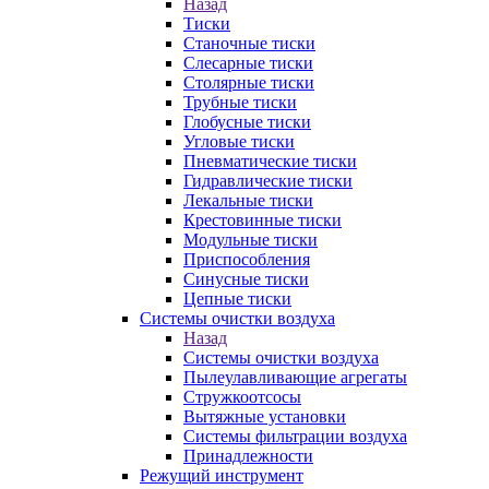
Назад
Тиски
Станочные тиски
Слесарные тиски
Столярные тиски
Трубные тиски
Глобусные тиски
Угловые тиски
Пневматические тиски
Гидравлические тиски
Лекальные тиски
Крестовинные тиски
Модульные тиски
Приспособления
Синусные тиски
Цепные тиски
Системы очистки воздуха
Назад
Системы очистки воздуха
Пылеулавливающие агрегаты
Стружкоотсосы
Вытяжные установки
Системы фильтрации воздуха
Принадлежности
Режущий инструмент