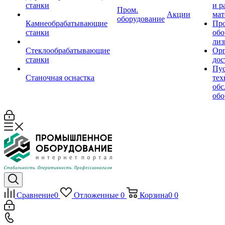
станки
и р
Пром.
Акции
мат
оборудование
Камнеобрабатывающие
Пр
станки
обо
лиз
Стеклообрабатывающие
Орг
станки
дос
Пус
Станочная оснастка
тех
обс
обо
Сравнение
0
Отложенные
0
Корзина
0
0